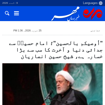
9 اگست، 2026
ثقافتي
25 جون، 2026، 1:36 PM
"أوصیکم بالحسین"؛ امام حسینؑ سے
جدائی دنیا و آخرت کا سب سے بڑا
خسارہ ہے، شیخ حسین انصاریان