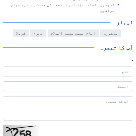
اربعین اتحاد، عزت اور مزاحمت کی علامت ہے: سید عباس
عراقچی
لیبلز
عاشورہ
امام حسین علیہ السلام
محرم
کربلا
آپ کا تبصرہ