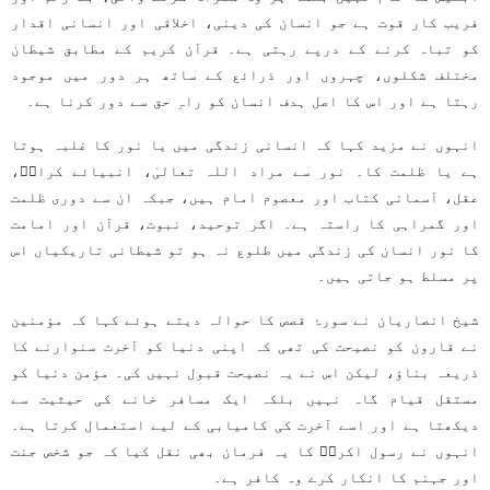
فریب کار قوت ہے جو انسان کی دینی، اخلاقی اور انسانی اقدار
کو تباہ کرنے کے درپے رہتی ہے۔ قرآن کریم کے مطابق شیطان
مختلف شکلوں، چہروں اور ذرائع کے ساتھ ہر دور میں موجود
رہتا ہے اور اس کا اصل ہدف انسان کو راہِ حق سے دور کرنا ہے۔
انہوں نے مزید کہا کہ انسانی زندگی میں یا نور کا غلبہ ہوتا
ہے یا ظلمت کا۔ نور سے مراد اللہ تعالیٰ، انبیائے کرامؑ،
عقل، آسمانی کتاب اور معصوم امام ہیں، جبکہ ان سے دوری ظلمت
اور گمراہی کا راستہ ہے۔ اگر توحید، نبوت، قرآن اور امامت
کا نور انسان کی زندگی میں طلوع نہ ہو تو شیطانی تاریکیاں اس
پر مسلط ہو جاتی ہیں۔
شیخ انصاریان نے سورۂ قصص کا حوالہ دیتے ہوئے کہا کہ مؤمنین
نے قارون کو نصیحت کی تھی کہ اپنی دنیا کو آخرت سنوارنے کا
ذریعہ بناؤ، لیکن اس نے یہ نصیحت قبول نہیں کی۔ مؤمن دنیا کو
مستقل قیام گاہ نہیں بلکہ ایک مسافر خانے کی حیثیت سے
دیکھتا ہے اور اسے آخرت کی کامیابی کے لیے استعمال کرتا ہے۔
انہوں نے رسول اکرمؐ کا یہ فرمان بھی نقل کیا کہ جو شخص جنت
اور جہنم کا انکار کرے وہ کافر ہے۔