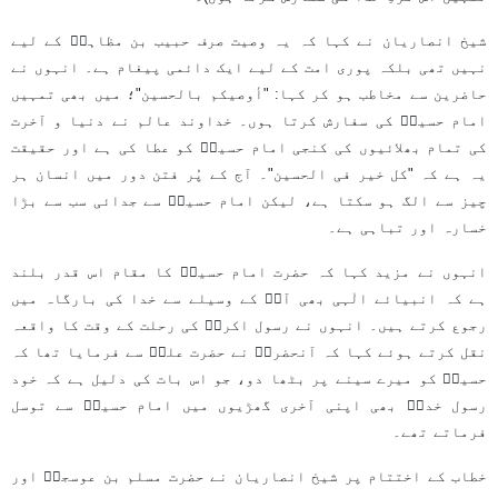
شیخ انصاریان نے کہا کہ یہ وصیت صرف حبیب بن مظاہرؑ کے لیے
نہیں تھی بلکہ پوری امت کے لیے ایک دائمی پیغام ہے۔ انہوں نے
حاضرین سے مخاطب ہو کر کہا: "أوصیکم بالحسین"؛ میں بھی تمہیں
امام حسینؑ کی سفارش کرتا ہوں۔ خداوند عالم نے دنیا و آخرت
کی تمام بھلائیوں کی کنجی امام حسینؑ کو عطا کی ہے اور حقیقت
یہ ہے کہ "کل خیر فی الحسین"۔ آج کے پُر فتن دور میں انسان ہر
چیز سے الگ ہو سکتا ہے، لیکن امام حسینؑ سے جدائی سب سے بڑا
خسارہ اور تباہی ہے۔
انہوں نے مزید کہا کہ حضرت امام حسینؑ کا مقام اس قدر بلند
ہے کہ انبیائے الٰہی بھی آپؑ کے وسیلے سے خدا کی بارگاہ میں
رجوع کرتے ہیں۔ انہوں نے رسول اکرمؐ کی رحلت کے وقت کا واقعہ
نقل کرتے ہوئے کہا کہ آنحضرتؐ نے حضرت علیؑ سے فرمایا تھا کہ
حسینؑ کو میرے سینے پر بٹھا دو، جو اس بات کی دلیل ہے کہ خود
رسول خداؐ بھی اپنی آخری گھڑیوں میں امام حسینؑ سے توسل
فرماتے تھے۔
خطاب کے اختتام پر شیخ انصاریان نے حضرت مسلم بن عوسجہؑ اور