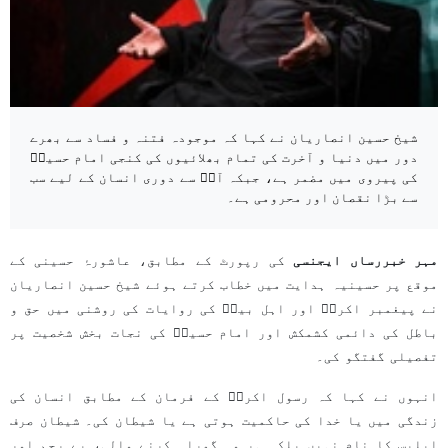
شیخ حسین انصاریان نے کہا کہ موجودہ فتنہ و فساد سے بھرے
دور میں دنیا و آخرت کی تمام بھلائیوں کی کنجی امام حسینؑ
کی پیروی میں مضمر ہے، جبکہ آپؑ سے دوری انسان کے لیے سب
سے بڑا نقصان اور محرومی ہے۔
مہر خبررساں ایجنسی
کی رپورٹ کے مطابق، عاشورۂ حسینی کے
موقع پر حسینیہ ہدایت میں خطاب کرتے ہوئے شیخ حسین انصاریان
نے پیغمبر اکرمؐ اور اہل بیتؑ کی روایات کی روشنی میں حق و
باطل کی دائمی کشمکش اور امام حسینؑ کی نجات بخش شخصیت پر
تفصیلی گفتگو کی۔
انہوں نے کہا کہ رسول اکرمؐ کے فرمان کے مطابق انسان کی
زندگی میں یا خدا کی حاکمیت ہوتی ہے یا شیطان کی۔ شیطان صرف
ابلیس کا نام نہیں بلکہ ہر وہ گمراہ کرنے والی، بے رحم اور