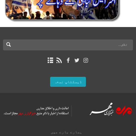
ڈیسکٹاپ نسخہ
ہمارے بارے میں