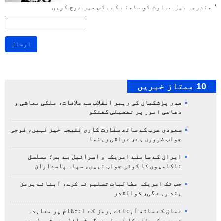
*
مندرجہ ذیل عبارت کو سامنے کے بکس میں درج کریں
ارسال
10 ممتاز خبریں
صدر پزشکیان کی رہبر انقلاب سے ملاقات، ملکی معاشی و
دفاعی امور پر تفصیلی گفتگو
سعودی عرب کے ساتھ سفارت کاری نتیجہ خیز نہیں، فوجی
جواب ضروری ہے، عراقی رہنما
ایران کے سامنے امریکہ و اسرائیل بے بس؛ مسلسل
ناکامیوں کا کوئی جواب نہیں، سپاہ پاسداران
جب تک امریکہ مطالبات تسلیم نہ کرے، آبنائے ہرمز
بند رہے گی، ذوالقدر
عمان کے ساتھ آبنائے ہرمز کے انتظام پر معاہدہ
قریب، کھولنے کا فیصلہ دیگر شرائط سے مشروط ہے،