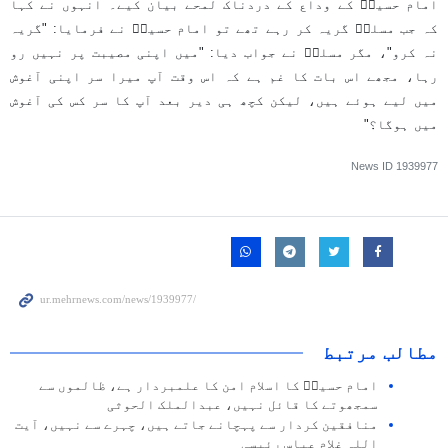
امام حسینؑ کے وداع کے دردناک لمحے بیان کیے۔ انہوں نے کہا
کہ جب مسلمؑ گریہ کر رہے تھے تو امام حسینؑ نے فرمایا: "گریہ
نہ کرو"، مگر مسلمؑ نے جواب دیا: "میں اپنی مصیبت پر نہیں رو
رہا، مجھے اس بات کا غم ہے کہ اس وقت آپ میرا سر اپنی آغوش
میں لیے ہوئے ہیں، لیکن کچھ ہی دیر بعد آپ کا سر کس کی آغوش
میں ہوگا؟"
News ID
1939977
مطالب مرتبط
امام حسینؑ کا اسلام امن کا علمبردار ہے، ظالموں سے
سمجھوتے کا قائل نہیں، عبدالملک الحوثی
منافقین کردار سے پہچانے جاتے ہیں، چہرے سے نہیں، آیت
اللہ غلام عباس رئیسی