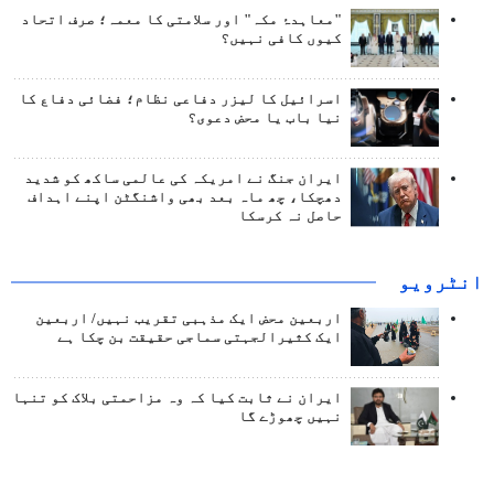
"معاہدۂ مکہ" اور سلامتی کا معمہ؛ صرف اتحاد
کیوں کافی نہیں؟
اسرائیل کا لیزر دفاعی نظام؛ فضائی دفاع کا
نیا باب یا محض دعوی؟
ایران جنگ نے امریکہ کی عالمی ساکھ کو شدید
دھچکا، چھ ماہ بعد بھی واشنگٹن اپنے اہداف
حاصل نہ کرسکا
انٹرويو
اربعین محض ایک مذہبی تقریب نہیں/ اربعین
ایک کثیرالجہتی سماجی حقیقت بن چکا ہے
ایران نے ثابت کیا کہ وہ مزاحمتی بلاک کو تنہا
نہیں چھوڑے گا