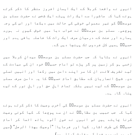
انہوں نے واقعۂ کربلا کے ایک ایمان افروز منظر کا ذکر کرتے
ہوئے کہا کہ عاشورا سے ایک رات پہلے ایک شخص نے حضرت مسلم بن
عوسجہؑ کو غیر معمولی خوشی کی حالت میں دیکھا اور اس کی وجہ
پوچھی۔ مسلم بن عوسجہؑ نے جواب دیا میں خوش کیوں نہ ہوں،
ہمارے اور جنت کے درمیان صرف ایک رات کا فاصلہ باقی ہے، اور
حسینؑ ہمیں کل فردوس تک پہنچا دیں گے۔
انہوں نے بتایا کہ جب حضرت مسلم بن عوسجہؑ میدانِ کربلا میں
زخمی ہو کر زمین پر گر پڑے تو امام حسینؑ خود ان کی عیادت کے
لیے تشریف لائے، ان کا سر اپنے دامن میں رکھا اور انہیں تسلی
دی۔ شیخ انصاریان کے مطابق امام حسینؑ کا یہ دامن صرف مسلم
بن عوسجہؑ کے لیے نہیں بلکہ تمام اہلِ حق اور اہلِ نور کے لیے
پناہ گاہ ہے۔
انہوں نے حضرت مسلم بن عوسجہؑ کی آخری وصیت کا ذکر کرتے ہوئے
کہا کہ جب حبیب بن مظاہرؑ نے ان سے پوچھا کہ کیا کوئی وصیت
کرنا چاہتے ہیں تو انہوں نے خون آلود ہاتھ اٹھا کر امام
حسینؑ کی طرف اشارہ کیا اور فرمایا: "أوصیک بهذا الرجل" (میں
تمہیں اس مردِ خدا کی سفارش کرتا ہوں)۔