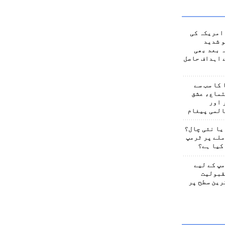
امریکہ کی
 شدید
 بعد بھی
 اہداف حاصل
کا سب سے
تماع، عشق
 اور
المی پیغام
یا نئی چال؟
لے پر ٹرمپ
کیا ہے؟
پ کے لیے
قبولیت
رین سطح پر