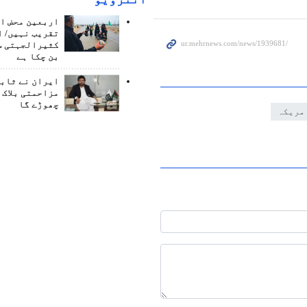
اربعین محض ا
تقریب نہیں/ ا
کثیرالجہتی س
بن چکا ہے
ایران نے ثابت
مزاحمتی بلاک 
چھوڑے گا
مریکہ