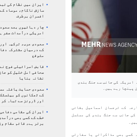
ایران میں نظام کی تبد
سازش ناکام، موساد کے 
افسران برطرف
چار دہائیوں بعد سعودی
امریکی درآمدات صفر ہ
سعودی عرب، ترکیہ اور
کے درمیان مشترکہ دفا
متوقع
قابض اسرائیلی فوج نے
صحافی امل خلیل کو جان
نشانہ بنایا
 امریکہ کی جانب سے جنگ بندی
ن پہنچا رہے ہیں۔
سعودی حمایت یافتہ مس
کے ٹھکانوں کو بیلسٹک
اور ڈرونز سے تباہ کر 
رجہ کے ترجمان اسماعیل بقائی
ایران کی مقامی دفاعی
کی جانب سے جنگ بندی کی مسلسل
خطے کے کسی بھی درآمدی
یں۔
برتر ہے، قائم مقام وز
ہ کسی بھی مذاکراتی یا سفارتی