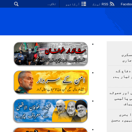
RSS لینک
آرکائیو
سکری
جاری
دفاع کے
 تیار ہے،
 اور جھوٹے
ی پالیسی
باف
ا بحری
ہیں، محسن