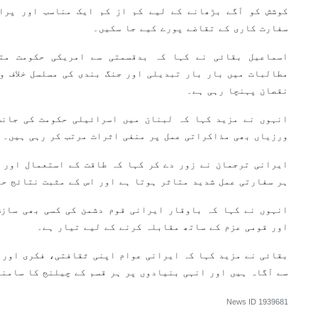
کوشش کو آگے بڑھانے کے لیے کم از کم ایک مناسب اور پرا
سفارت کاری کے تقاضے پورے کیے جا سکیں۔
اسماعیل بقائی نے کہا کہ بدقسمتی سے امریکی حکومت مت
مطالبات میں بار بار تبدیلی اور جنگ بندی کی مسلسل خلاف و
نقصان پہنچا رہی ہے۔
انہوں نے مزید کہا کہ لبنان میں اسرائیلی حکومت کی جانب 
ورزیاں بھی مذاکراتی عمل پر منفی اثرات مرتب کر رہی ہیں۔
ایرانی ترجمان نے زور دے کر کہا کہ طاقت کے استعمال اور 
ہر سفارتی عمل شدید متاثر ہوتا ہے اور اس کے مثبت نتائج حا
انہوں نے کہا کہ باوقار ایرانی قوم دشمن کی کسی بھی سازش
اور قومی عزم کے ساتھ مقابلہ کرنے کے لیے تیار ہے۔
بقائی نے مزید کہا کہ ایرانی عوام اپنی ثقافتی، فکری اور 
سے آگاہ ہیں اور انہی بنیادوں پر ہر قسم کے چیلنج کا سامنا
News ID
1939681