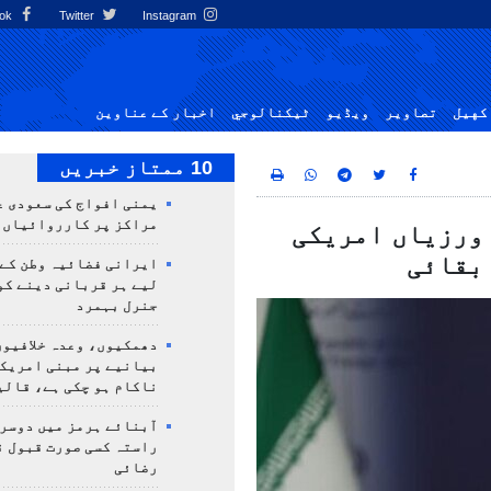
Facebook
Twitter
Instagram
کهيل
تصاوير
ویڈیو
ٹيكنالوجي
اخبار کے عناوین
10 ممتاز خبریں
یمنی افواج کی سعودی ع
مراکز پر کارروائیاں 
 ورزیاں امریکی
 بقائی
ایرانی فضائیہ وطن کے 
لیے ہر قربانی دینے کو
جنرل بہمرد
دھمکیوں، وعدہ خلافیوں
بیانیے پر مبنی امریک
ناکام ہو چکی ہے، قالی
آبنائے ہرمز میں دوسر
راستہ کسی صورت قبول ن
رضائی