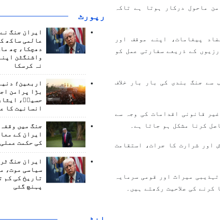
من ماحول درکار ہوتا ہے تاکہ
رپورٹ
ایران جنگ نے 
ضاد پیغامات، اپنے موقف اور
عالمی ساکھ کو
دھچکا، چھ ماہ
رزیوں کے ذریعے سفارتی عمل کو
واشنگٹن اپنے
نہ کرسکا
سے جنگ بندی کی بار بار خلاف
اربعین؛ دنیا 
بڑا پرامن اج
حسینؑ، ایثار
انسانیت کا ع
غیر قانونی اقدامات کی وجہ سے
صل کرنا مشکل ہو جاتا ہے۔
جنگ میں وقفہ 
ایران کے معام
کی حکمت عملی 
 اور شرارت کا جرات، استقامت
ایران جنگ ٹرم
سیاسی موت، م
تہذیبی میراث اور قومی سرمایہ
تاریخ کی کم ت
پہنچ گئی
 کرنے کی صلاحیت رکھتے ہیں۔
انٹرويو