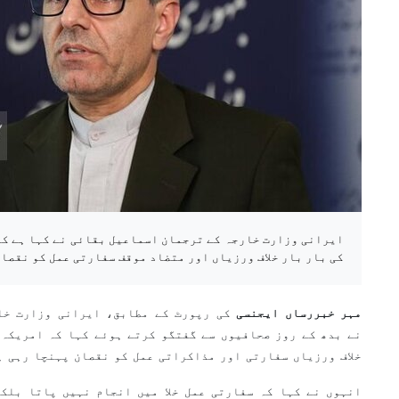
ایرانی وزارت خارجہ کے ترجمان اسماعیل بقائی نے کہا ہے کہ
کی بار بار خلاف ورزیاں اور متضاد موقف سفارتی عمل کو نقصا
مہر خبررساں ایجنسی
کی رپورٹ کے مطابق، ایرانی وزارت خا
نے بدھ کے روز صحافیوں سے گفتگو کرتے ہوئے کہا کہ امریکہ 
خلاف ورزیاں سفارتی اور مذاکراتی عمل کو نقصان پہنچا رہی ہ
انہوں نے کہا کہ سفارتی عمل خلا میں انجام نہیں پاتا بلک