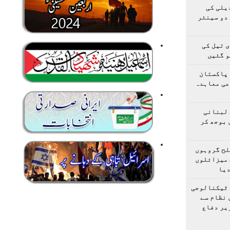
یلی کی
دو سینئر
 تیل کی
و گئیں
 پاکستان
عی معاہدہ
 لبنانی
 بوجھ کر
لح گروہوں
 میزائلوں
دیا
 ٹیکنالوجی
 نظام سے
یر دفاع