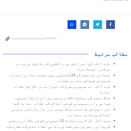
مطالب مرتبط
حزب اللہ کی اسرائیل پر راکٹوں کی بارش، مزید دو
مرکاوا ٹینک تباہ
لبنانی مزاحمت کی 24 گھنٹوں میں متعدد کارروائیاں،
صہیونی فوج کو بھاری نقصان
حزب اللہ نے صیہونی فوج کے تین اہم مراکز کو نشانہ
بنایا
جنگ بندی کی مسلسل خلاف ورزیوں پر ایران کا بھرپور
جوابی وار، صہیونی فوجی اہداف کو نشانہ بنایا گیا
اسرائیل کی جانب سے جنگ بندی بار بار پامال، جنوبی
لبنان پر شدید بمباری
حزب اللہ کے ڈرون حملے؛ 12 صہیونی فوجی ہلاک اور زخمی
کویت اور بحرین میں فضائی دفاعی نظام متحرک، خطرے کے