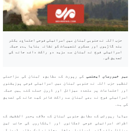
حزب اللہ نے جنوبی لبنان میں اسرائیلی فوجی اجتماع، بکتر
بند گاڑیوں اور عسکری تنصیبات کو نشانہ بنایا ہے، جبکہ
اسرائیلی فوج نے لبنان سے مزید دو راکٹ داغے جانے کی
تصدیق کی۔
مہر خبررساں ایجنسی
کی رپورٹ کے مطابق، لبنان کی مزاحمتی
تنظیم حزب اللہ نے جنوبی لبنان میں اسرائیلی فوجی پوزیشنوں
اور اجتماعات پر متعدد میزائل اور ڈرون حملے کئے ہیں جبکہ
اسرائیلی فوج نے بھی لبنان سے راکٹ فائر کیے جانے کی تصدیق
کی ہے۔
میڈیا رپورٹس کے مطابق جنوبی لبنان کے علاقے یحمر الشقیف کے
اطراف اسرائیلی فوجی ٹھکانوں اور اہلکاروں کی جانب تین
میزائل داغے گئے۔ اسرائیلی داخلی محاذ نے ایک مشتبہ ڈرون کی