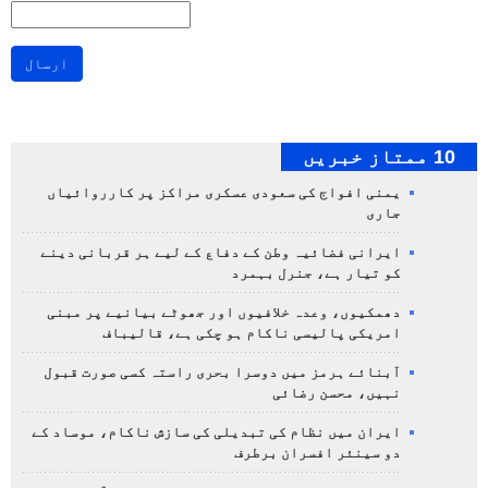
ارسال
10 ممتاز خبریں
یمنی افواج کی سعودی عسکری مراکز پر کارروائیاں
جاری
ایرانی فضائیہ وطن کے دفاع کے لیے ہر قربانی دینے
کو تیار ہے، جنرل بہمرد
دھمکیوں، وعدہ خلافیوں اور جھوٹے بیانیے پر مبنی
امریکی پالیسی ناکام ہو چکی ہے، قالیباف
آبنائے ہرمز میں دوسرا بحری راستہ کسی صورت قبول
نہیں، محسن رضائی
ایران میں نظام کی تبدیلی کی سازش ناکام، موساد کے
دو سینئر افسران برطرف