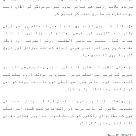
سرحدی علاقے زرعین کی فضائی حدود میں موجودگی کی اطلاع دیتے
ہوئے خطرے کے سائرن بجنے کی تصدیق کی۔
حزب اللہ کے بیان کے مطابق ہضبۃ العجل کے مقام پر اسرائیلی
بکتر بند گاڑیوں اور فوجی اجتماع کو میزائلوں سے نشانہ
بنایا گیا۔ تنظیم نے یحمر الشقیف، زوطر الشرقیہ اور دیگر
مقامات پر بھی اسرائیلی فوجی اہداف کے خلاف میزائل اور ڈرون
کارروائیوں کا دعویٰ کیا۔
مزاحمتی تنظیم کے مطابق المالکیہ سائٹ، یفتاح فوجی اڈے اور
نطوعا کے قریب اسرائیلی فوجی اجتماع پر خودکش ڈرون حملے کیے
گئے، جبکہ خربہ ماعر میں اسرائیلی توپ خانے کے یونٹ کو بھی
ڈرون کے ذریعے نشانہ بنایا گیا۔
دوسری جانب اسرائیلی فوج نے اعلان کیا کہ لبنان سے شمالی
مقبوضہ علاقوں کی جانب مزید دو راکٹ فائر کیے گئے۔ اسرائیلی
فوج کے مطابق ان راکٹوں کو کریات شمونہ کے اوپر فضائی دفاعی
نظام کے ذریعے روک لیا گیا۔
News ID
1939471