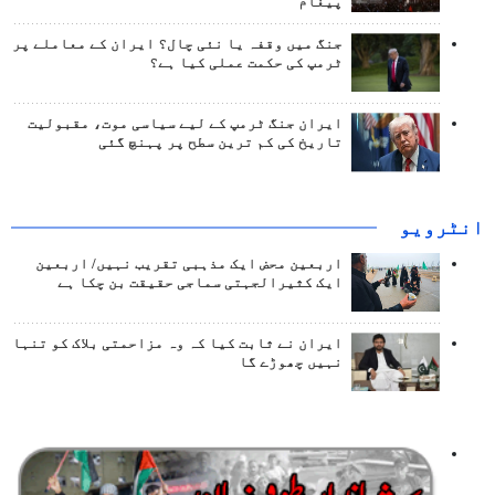
پیغام
جنگ میں وقفہ یا نئی چال؟ ایران کے معاملے پر
ٹرمپ کی حکمت عملی کیا ہے؟
ایران جنگ ٹرمپ کے لیے سیاسی موت، مقبولیت
تاریخ کی کم ترین سطح پر پہنچ گئی
انٹرويو
اربعین محض ایک مذہبی تقریب نہیں/ اربعین
ایک کثیرالجہتی سماجی حقیقت بن چکا ہے
ایران نے ثابت کیا کہ وہ مزاحمتی بلاک کو تنہا
نہیں چھوڑے گا