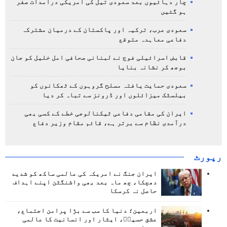
چار دہائیوں بعد سعودی تیل کی امریکی درآمدات صفر
ہو گئیں
سعودی عرب، ترکیہ اور پاکستان کے درمیان مشترکہ
دفاعی معاہدہ متوقع
قابض اسرائیلی فوج نے لبنانی صحافی امل خلیل کو جان
بوجھ کر نشانہ بنایا
سعودی حمایت یافتہ مسلح گروہوں کے ٹھکانوں کو
بیلسٹک میزائلوں اور ڈرونز سے تباہ کر دیا
ایران کی مقامی دفاعی ٹیکنالوجی خطے کے کسی بھی
درآمدی نظام سے برتر ہے، قائم مقام وزیر دفاع
رپورٹ
ایران جنگ نے امریکہ کی عالمی ساکھ کو شدید
دھچکا، چھ ماہ بعد بھی واشنگٹن اپنے اہداف
حاصل نہ کرسکا
اربعین؛ دنیا کا سب سے بڑا پرامن اجتماع،
عشق حسینؑ، ایثار اور انسانیت کا عالمی