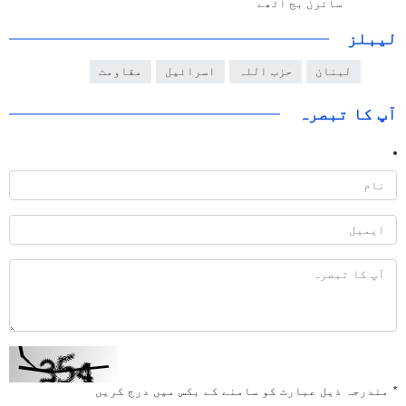
سائرن بج اٹھے
لیبلز
لبنان
حزب اللہ
اسرائیل
مقاومت
آپ کا تبصرہ
*
مندرجہ ذیل عبارت کو سامنے کے بکس میں درج کریں