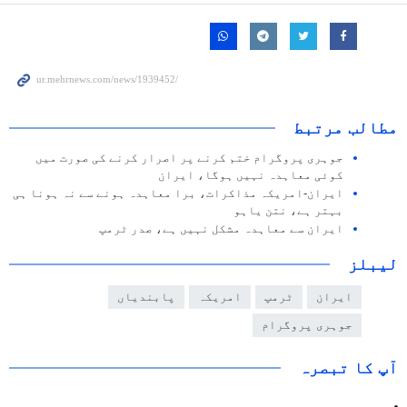
مطالب مرتبط
جوہری پروگرام ختم کرنے پر اصرار کرنے کی صورت میں
کوئی معاہدہ نہیں ہوگا، ایران
ایران-امریکہ مذاکرات، برا معاہدہ ہونے سے نہ ہونا ہی
بہتر ہے، نتن یاہو
ایران سے معاہدہ مشکل نہیں ہے، صدر ٹرمپ
لیبلز
ایران
ٹرمپ
امریکہ
پابندیاں
جوہری پروگرام
آپ کا تبصرہ