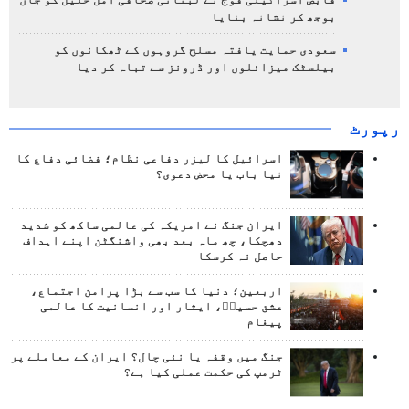
قابض اسرائیلی فوج نے لبنانی صحافی امل خلیل کو جان
بوجھ کر نشانہ بنایا
سعودی حمایت یافتہ مسلح گروہوں کے ٹھکانوں کو
بیلسٹک میزائلوں اور ڈرونز سے تباہ کر دیا
رپورٹ
اسرائیل کا لیزر دفاعی نظام؛ فضائی دفاع کا
نیا باب یا محض دعوی؟
ایران جنگ نے امریکہ کی عالمی ساکھ کو شدید
دھچکا، چھ ماہ بعد بھی واشنگٹن اپنے اہداف
حاصل نہ کرسکا
اربعین؛ دنیا کا سب سے بڑا پرامن اجتماع،
عشق حسینؑ، ایثار اور انسانیت کا عالمی
پیغام
جنگ میں وقفہ یا نئی چال؟ ایران کے معاملے پر
ٹرمپ کی حکمت عملی کیا ہے؟