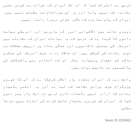
ٹرمپ نے اعتراف کیا کہ اب تک ایران کے حوالے سے کوئی حتمی
معاہدہ طے نہیں پایا اور وہ اس صورتحال سے مطمئن نہیں ہیں۔
ایران کے پاس معاہدے کے علاوہ کوئی دوسرا راستہ نہیں۔
دوسری جانب بین الاقوامی امور کے ماہرین اور امریکی سیاست
دانوں کا کہنا ہے کہ ٹرمپ کے یہ بیانات ایران کے مقابلے میں
امریکہ کی مسلسل ناکامیوں اور جنگی محاذ پر درپیش مشکلات سے
توجہ ہٹانے کی کوشش ہیں۔ ان حالات نے نہ صرف امریکہ کی عسکری
ساکھ کو نقصان پہنچایا بلکہ اس کے اتحادی بھی واشنگٹن کی
پالیسیوں سے مایوس ہوئے ہیں۔
واضح رہے کہ ایران متعدد بار اعلان کرچکا ہے کہ اس کا جوہری
پروگرام صرف پرامن مقاصد کے لیے ہے اور وہ ایٹمی ہتھیار
بنانے کا ارادہ نہیں رکھتا، تاہم ٹرمپ نے ایک بار پھر دعویٰ
کیا کہ ایران کو جوہری ہتھیار حاصل کرنے کی اجازت نہیں دی جا
سکتی۔
News ID
1939452