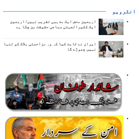
انٹرويو
اربعین محض ایک مذہبی تقریب نہیں/ اربعین
ایک کثیرالجہتی سماجی حقیقت بن چکا ہے
ایران نے ثابت کیا کہ وہ مزاحمتی بلاک کو تنہا
نہیں چھوڑے گا