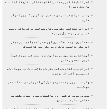
اسرائیل کا لیزر دفاعی نظام؛ فضائی دفاع کا نیا باب
یا محض دعوی؟
یمنی افواج کی سعودی عسکری مراکز پر کارروائیاں
جاری
ایرانی فضائیہ وطن کے دفاع کے لیے ہر قربانی دینے
کو تیار ہے، جنرل بہمرد
دھمکیوں، وعدہ خلافیوں اور جھوٹے بیانیے پر مبنی
امریکی پالیسی ناکام ہو چکی ہے، قالیباف
آبنائے ہرمز میں دوسرا بحری راستہ کسی صورت قبول
نہیں، محسن رضائی
ایران میں نظام کی تبدیلی کی سازش ناکام، موساد کے
دو سینئر افسران برطرف
چار دہائیوں بعد سعودی تیل کی امریکی درآمدات صفر
ہو گئیں
سعودی عرب، ترکیہ اور پاکستان کے درمیان مشترکہ
دفاعی معاہدہ متوقع