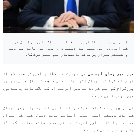
امریکی صدر ڈونلڈ ٹرمپ نے کہا ہے کہ اگر ایران اعلیٰ درجے
کی افزودہ یورینیم سے دستبردار بھی ہو جائے تب بھی
واشنگٹن تہران پر عائد پابندیاں ختم نہیں کرے گا۔
مہر خبر رساں ایجنسی
کی رپورٹ کے مطابق امریکی صدر ڈونلڈ
ٹرمپ نے کہا کہ ایران اگر اپنے اعلی درجے کے افزودہ یورینیم
پروگرام کو ختم کر دے تب بھی امریکہ اس کے خلاف عائد پابندیوں
میں نرمی نہیں کرے گا۔
ٹی وی چینل سے گفتگو کرتے ہوئے انہوں نے ایک بار پھر ایران
کے خلاف دھمکی آمیز لہجہ اپناتے ہوئے دعویٰ کیا کہ تہران
معاہدہ چاہتا ہے اور امریکہ یا تو اس کے ساتھ معاہدہ کرے گا
یا پھر مشن مکمل کر دے گا۔