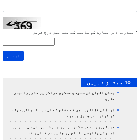
*
مندرجہ ذیل عبارت کو سامنے کے بکس میں درج کریں
ارسال
10 ممتاز خبریں
یمنی افواج کی سعودی عسکری مراکز پر کارروائیاں
جاری
ایرانی فضائیہ وطن کے دفاع کے لیے ہر قربانی دینے
کو تیار ہے، جنرل بہمرد
دھمکیوں، وعدہ خلافیوں اور جھوٹے بیانیے پر مبنی
امریکی پالیسی ناکام ہو چکی ہے، قالیباف