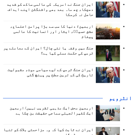
ایران جنگ نے امریکہ کی عالمی ساکھ کو شدید
دھچکا، چھ ماہ بعد بھی واشنگٹن اپنے اہداف
حاصل نہ کرسکا
اربعین؛ دنیا کا سب سے بڑا پرامن اجتماع،
عشق حسینؑ، ایثار اور انسانیت کا عالمی
پیغام
جنگ میں وقفہ یا نئی چال؟ ایران کے معاملے پر
ٹرمپ کی حکمت عملی کیا ہے؟
ایران جنگ ٹرمپ کے لیے سیاسی موت، مقبولیت
تاریخ کی کم ترین سطح پر پہنچ گئی
انٹرويو
اربعین محض ایک مذہبی تقریب نہیں/ اربعین
ایک کثیرالجہتی سماجی حقیقت بن چکا ہے
ایران نے ثابت کیا کہ وہ مزاحمتی بلاک کو تنہا
نہیں چھوڑے گا