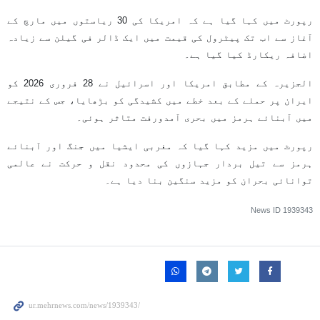
رپورٹ میں کہا گیا ہے کہ امریکا کی 30 ریاستوں میں مارچ کے
آغاز سے اب تک پیٹرول کی قیمت میں ایک ڈالر فی گیلن سے زیادہ
اضافہ ریکارڈ کیا گیا ہے۔
الجزیرہ کے مطابق امریکا اور اسرائیل نے 28 فروری 2026 کو
ایران پر حملے کے بعد خطے میں کشیدگی کو بڑھایا، جس کے نتیجے
میں آبنائے ہرمز میں بحری آمدورفت متاثر ہوئی۔
رپورٹ میں مزید کہا گیا کہ مغربی ایشیا میں جنگ اور آبنائے
ہرمز سے تیل بردار جہازوں کی محدود نقل و حرکت نے عالمی
توانائی بحران کو مزید سنگین بنا دیا ہے۔
News ID
1939343