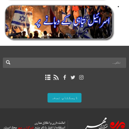
ڈیسکٹاپ نسخہ