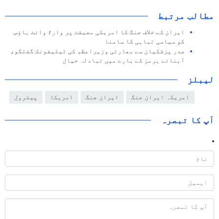
مطالب مرتبط
ایران کے خلاف جنگ کا امریکی معیشت پر وار؛ وائٹ ہاؤس
کو سیاسی تباہی کا سامنا
صدر پزشکیان سے بھارتی وزیراعظم کی ٹیلیفونک گفتگو،
آبنائے ہرمز کے بارے میں تبادلہ خیال
لیبلز
امریکہ ایران جنگ
ایران جنگ
امریکا
پیٹرول
آپ کا تبصرہ