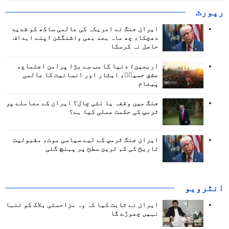
رپورٹ
ایران جنگ نے امریکہ کی عالمی ساکھ کو شدید
دھچکا، چھ ماہ بعد بھی واشنگٹن اپنے اہداف
حاصل نہ کرسکا
اربعین؛ دنیا کا سب سے بڑا پرامن اجتماع،
عشق حسینؑ، ایثار اور انسانیت کا عالمی
پیغام
جنگ میں وقفہ یا نئی چال؟ ایران کے معاملے پر
ٹرمپ کی حکمت عملی کیا ہے؟
ایران جنگ ٹرمپ کے لیے سیاسی موت، مقبولیت
تاریخ کی کم ترین سطح پر پہنچ گئی
انٹرويو
ایران نے ثابت کیا کہ وہ مزاحمتی بلاک کو تنہا
نہیں چھوڑے گا