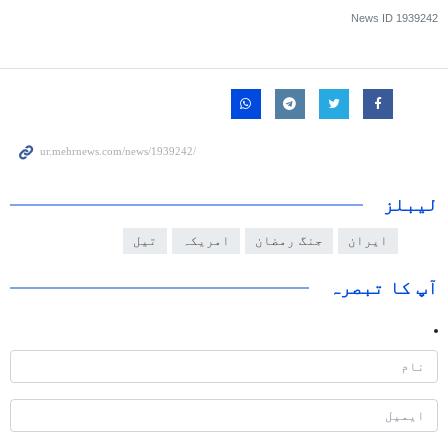
News ID
1939242
لیبلز
ایران
جنگ رمضان
امریکہ
تیل
آپ کا تبصرہ