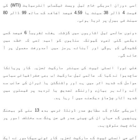
اسی دوران امریکی خام تیل ویسٹ ٹیکساس انٹرمیڈیٹ (WTI) کی
قیمت 4 ڈالر 38 سینٹ یا 4.59 فیصد اضافے کے ساتھ 99 ڈالر 80
سینٹ فی بیرل پر ٹریڈ ہوئی۔
دونوں عالمی تیل اشاریوں میں گزشتہ ہفتے تقریباً 6 فیصد کمی
دیکھی گئی تھی، کیونکہ منڈیوں کو امید تھی کہ خطے میں
کشیدگی کم ہوگی اور آبنائے ہرمز میں آمدورفت معمول پر آ
جائے گی۔
فلپ نووا انسٹی ٹیوٹ کی سینئر مارکیٹ تجزیہ کار پریانکا
ساچدیوا نے کہا کہ عالمی تیل مارکیٹ اب بھی جغرافیائی سیاسی
عوامل کے شدید اثر میں ہے اور واشنگٹن یا تہران کی جانب سے
آنے والے ہر بیان، وارننگ، تصدیق یا تردید پر قیمتوں میں
شدید اتار چڑھاؤ دیکھنے میں آ رہا ہے۔
امریکی حکام کے مطابق صدر ڈونلڈ ٹرمپ بدھ 13 مئی کو بیجنگ
پہنچیں گے جہاں ان کی چینی صدر شی جن پنگ سے مختلف امور پر
بات چیت متوقع ہے۔
آئی جی انسٹی ٹیوٹ کے مارکیٹ تجزیہ کار ٹونی سیکامور نے ایک