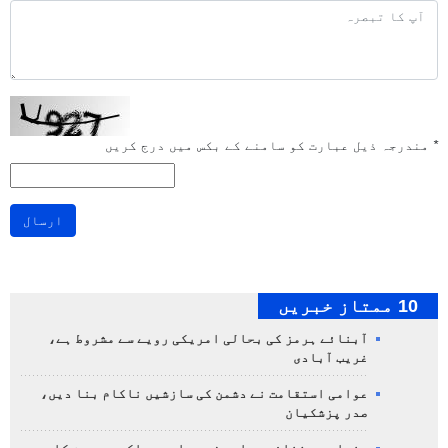
*
مندرجہ ذیل عبارت کو سامنے کے بکس میں درج کریں
ارسال
10 ممتاز خبریں
آبنائے ہرمز کی بحالی امریکی رویے سے مشروط ہے،
غریب آبادی
عوامی استقامت نے دشمن کی سازشیں ناکام بنا دیں،
صدر پزشکیان