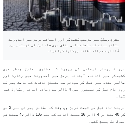
مشرق وسطیٰ میں بڑھتی کشیدگی اور آبنائے ہرمز میں آمدورفت
متاثر ہونے کے باعث عالمی منڈی میں خام تیل کی قیمتوں میں
4 ڈالر سے زائد اضافہ ریکارڈ کیا گیا۔
مہر خبررساں ایجنسی کی رپورٹ کے مطابق، مشرق وسطیٰ میں
کشیدگی میں اضافے، آبنائے ہرمز میں آمدورفت میں رکاوٹ اور
عالمی منڈی میں تیل کی سپلائی سے متعلق خدشات کے باعث پیر کے
روز خام تیل کی قیمتوں میں 4 ڈالر سے زیادہ اضافہ ریکارڈ کیا
گیا۔
برینٹ خام تیل کی قیمت گرین وچ وقت کے مطابق پیر کی صبح 3 بج
کر 40 منٹ پر 4 ڈالر 16 سینٹ اضافے کے بعد 105 ڈالر 45 سینٹ فی
بیرل تک پہنچ گئی۔