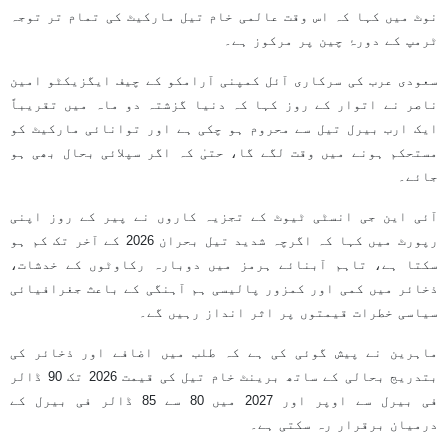
نوٹ میں کہا کہ اس وقت عالمی خام تیل مارکیٹ کی تمام تر توجہ
ٹرمپ کے دورۂ چین پر مرکوز ہے۔
سعودی عرب کی سرکاری آئل کمپنی آرامکو کے چیف ایگزیکٹو امین
ناصر نے اتوار کے روز کہا کہ دنیا گزشتہ دو ماہ میں تقریباً
ایک ارب بیرل تیل سے محروم ہو چکی ہے اور توانائی مارکیٹ کو
مستحکم ہونے میں وقت لگے گا، حتیٰ کہ اگر سپلائی بحال بھی ہو
جائے۔
آئی این جی انسٹی ٹیوٹ کے تجزیہ کاروں نے پیر کے روز اپنی
رپورٹ میں کہا کہ اگرچہ شدید تیل بحران 2026 کے آخر تک کم ہو
سکتا ہے، تاہم آبنائے ہرمز میں دوبارہ رکاوٹوں کے خدشات،
ذخائر میں کمی اور کمزور پالیسی ہم آہنگی کے باعث جغرافیائی
سیاسی خطرات قیمتوں پر اثر انداز رہیں گے۔
ماہرین نے پیش گوئی کی ہے کہ طلب میں اضافے اور ذخائر کی
بتدریج بحالی کے ساتھ برینٹ خام تیل کی قیمت 2026 تک 90 ڈالر
فی بیرل سے اوپر اور 2027 میں 80 سے 85 ڈالر فی بیرل کے
درمیان برقرار رہ سکتی ہے۔