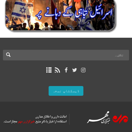
ڈیسکٹاپ نسخہ