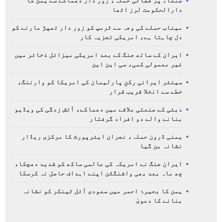
صنعاء پر فضائی حملہ، زور دار دھماکے سے یمن کا
دارالحکومت لرز اٹھا
میناب حملے کی وجہ سے ٹرمپ کو زور دار تھپڑ مارنے کو
دل چاہتا ہے، امریکی تجزیہ کار
ایران کے ساتھ جنگ کے بعد امریکی میزائل ذخائر میں
غیر معمولی کمی، سی این این
سینئر ایرانی رکنِ پارلیمان کی امریکا کو وارننگ،
خطے سے انخلا قریب قرار
دبئی کے صنعتی علاقے میں دھماکے، آتش زدگی کی ویڈیو
بنانے والے دو افراد گرفتار
یمنی ڈرون حملہ، نجران ایئرپورٹ کا مرکزی ریڈار
نشانہ بن گیا
ایران جنگ نے امریکہ کی عالمی ساکھ کو شدید دھچکا،
چھ ماہ بعد بھی واشنگٹن اپنے اہداف حاصل نہ کرسکا
یمن کا بحیرۂ احمر میں سعودی آئل ٹینکر کو نشانہ
بنانے کا دعویٰ