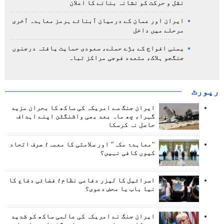
نقل و حرکت کو نشانہ بنانے کا اعلان
ایران اور عمان کے درمیان آبنائے ہرمز معاہدہ آخری
مرحلے میں داخل
یمنی افواج کے بڑے حملے، سعودی حمایت یافتہ درجنوں
جنگجو ہلاک، متعدد فوجی مراکز تباہ
رپورٹ
ایران جنگ سے امریکہ کی ساکھ کا بحران مزید
گہرا، چھ ماہ بعد بھی واشنگٹن اپنے اہداف
حاصل نہ کرسکا
"معاہدۂ مکہ" اور سلامتی کا معمہ؛ صرف اتحاد
کیوں کافی نہیں؟
اسرائیل کا لیزر دفاعی نظام؛ فضائی دفاع کا
نیا باب یا محض دعوی؟
ایران جنگ نے امریکہ کی عالمی ساکھ کو شدید