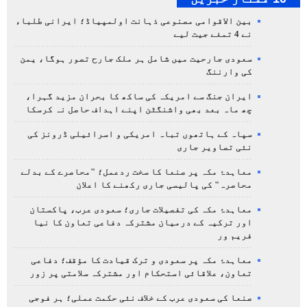
بین الاقوامی مصنوعی ذہانت اولمپیاڈ؛ ایرانی طلباء
نے 4 تمغے جیت لیے
سعودی جارحیت میں شامل ہر ملک جارح تصور ہوگا، یمن
کی وارننگ
ایران جنگ سے امریکہ کی ساکھ کا بحران مزید گہرا،
چھ ماہ بعد بھی واشنگٹن اپنے اہداف حاصل نہ کرسکا
سپاہ کے ہاتھوں تباہ امریکی و اسرائیلی ڈرونز کی
نئی تصاویر جاری
معاہدۂ مکہ پر صنعا کا سخت ردعمل؛ "محاصرے کے بدلے
محاصرہ" کی پالیسی جاری رکھنے کا اعلان
معاہدۂ مکہ کی تفصیلات جاری؛ سعودی عرب، پاکستان
اور ترکیہ کے درمیان مشترکہ دفاعی تعاون کا نیا
فریم ور
معاہدۂ مکہ پر سعودی و ترک قیادت کا مؤقف؛ دفاعی
تعاون، علاقائی استحکام اور مشترکہ سلامتی پر زور
صنعا کی سعودی عرب کے خلاف نئی حکمت عملی؛ ہر فوجی