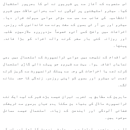
اس منصوبے کے آغاز سے ہی شہریوں نے اس کا بھرپور استقبال
کیا۔ میٹرو اسٹیشنوں پر لوگوں نے اسے بحرانی حالات میں شہری
انتظامیہ کی جانب سے سب سے مؤثر عوامی سہولت قرار دیا۔
میٹرو اور بی آر ٹی بسوں کے مفت ہونے سے خاندانوں کے روزمرہ
اخراجات میں واضح کمی آئی، خصوصاً مزدوروں، ملازمین، طلبہ
اور روزانہ کئی بار سفر کرنے والے افراد کو بڑا فائدہ
پہنچا۔
اس اقدام کے نتیجے میں عوامی ٹرانسپورٹ کے استعمال میں بھی
نمایاں اضافہ ہوا۔ بہت سے شہری، جو پہلے ذاتی گاڑی استعمال
کرتے تھے یا اخراجات کی وجہ سے پبلک ٹرانسپورٹ سے گریز کرتے
تھے، اب میٹرو اور بسوں کو اپنی روزمرہ زندگی کا حصہ بنانے
لگے۔
ماہرین کے مطابق یہ تجربہ تہران جیسے بڑے شہر کے لیے ایک نئے
ٹرانسپورٹ ماڈل کی بنیاد بن سکتا ہے، جہاں برسوں سے ٹریفک،
فضائی آلودگی اور ایندھن کے زیادہ استعمال جیسے مسائل
موجود ہیں۔
تاہم یہ منصوبہ ابتدا سے ہی عارضی نوعیت کا تھا اور اس کی