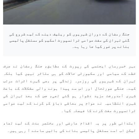
جنگ رمضان کے دوران شہریوں کو ریلیف دینے کے لیے شروع کی
گئی تہران کی مفت عوامی ٹرانسپورٹ اسکیم کو مستقل پالیسی
بنانے پر غور کیا جا رہا ہے۔
مہر خبررساں ایجنسی کی رپورٹ کے مطابق، جنگ رمضان نے صرف
خطے کے سیاسی اور سکیورٹی حالات کو ہی متاثر نہیں کیا بلکہ
تہران کے شہریوں کی روزمرہ زندگی پر بھی گہرے اثرات مرتب
کیے۔ جنگی صورتحال اور اس سے پیدا ہونے والی مشکلات کے باعث
شہری آمدورفت مزید دشوار ہو گئی تھی، جس کے بعد تہران کی
شہری انتظامیہ نے عوام پر معاشی دباؤ کم کرنے کے لیے عوامی
ٹرانسپورٹ مفت کرنے کا فیصلہ کیا۔
ابتدائی طور پر یہ اقدام عارضی اور مختصر مدت کے لیے تھا،
لیکن اب اسے مستقل پالیسی بنانے کی باتیں سامنے آ رہی ہیں۔