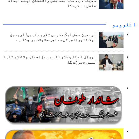
دھچکا، چھ ماہ بعد بھی واشنگٹن اپنے اہداف
حاصل نہ کرسکا
انٹرويو
اربعین محض ایک مذہبی تقریب نہیں/ اربعین
ایک کثیرالجہتی سماجی حقیقت بن چکا ہے
ایران نے ثابت کیا کہ وہ مزاحمتی بلاک کو تنہا
نہیں چھوڑے گا