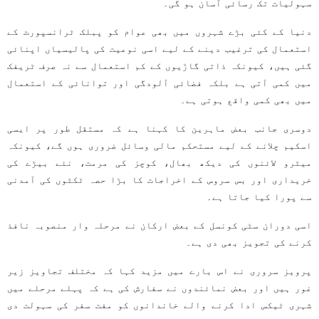
سہولیات تک رسائی آسان ہو گی۔
دنیا کے کئی بڑے شہروں میں بھی عوام کو پبلک ٹرانسپورٹ کے
استعمال کی ترغیب دینے کے لیے اسی نوعیت کی پالیسیاں اپنائی
گئی ہیں، کیونکہ ذاتی گاڑیوں کے کم استعمال سے نہ صرف ٹریفک
میں کمی آتی ہے بلکہ فضائی آلودگی اور توانائی کے استعمال
میں بھی کمی واقع ہوتی ہے۔
دوسری جانب بعض ماہرین کا کہنا ہے کہ مستقل طور پر ایسی
اسکیم چلانے کے لیے مستحکم مالی وسائل ضروری ہوں گے، کیونکہ
میٹرو لائنوں کی دیکھ بھال، کوچز کی مرمت، نئے بیڑے کی
خریداری اور بس سروس کے اخراجات کا بڑا حصہ ٹکٹوں کی آمدنی
سے پورا کیا جاتا ہے۔
اسی دوران سٹی کونسل کے بعض ارکان نے مرحلہ وار منصوبہ نافذ
کرنے کی تجویز بھی دی ہے۔
پرویز سروری نے اس بارے میں مزید کہا کہ مختلف تجاویز زیر
غور ہیں اور بعض نمائندوں نے سفارش کی ہے کہ پہلے مرحلے میں
شہری ٹیکس ادا کرنے والے خاندانوں کو مفت سفر کی سہولت دی