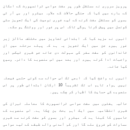
پرویز سروری نے مستقل طور پر مفت عوامی ٹرانسپورٹ کے امکان
کے بارے میں کہا کہ جنگی حالات کے علاوہ میٹرو اور بی آر ٹی
بسوں کو مستقل مفت کرنے کے لیے فوری نوعیت کی ایک تجویز سٹی
کونسل میں پیش کرنا ہوگی تاکہ اس پر غور اور ووٹنگ ہو سکے۔
انہوں نے مزید کہا کہ ابتدائی تجاویز میں مختلف ماڈلز زیر
غور ہیں، جن میں ایک تجویز یہ ہے کہ پہلے مرحلے میں ان
خاندانوں کو مفت سفر کی سہولت دی جائے جو شہری ٹیکس اور
واجبات ادا کرتے ہیں، اور بعد میں اس منصوبے کا دائرہ وسیع
کیا جائے۔
انہوں نے واضح کیا کہ ابھی تک اس حوالے سے کوئی حتمی فیصلہ
نہیں ہوا، تاہم اب تک تقریباً 10 ارکان ابتدائی طور پر اس
منصوبے کی حمایت کا اظہار کر چکے ہیں۔
حالیہ ہفتوں میں مفت عوامی ٹرانسپورٹ کا معاملہ تہران کی
شہری انتظامیہ میں ایک اہم بحث بن چکا ہے۔ اس منصوبے کے
حامیوں کا کہنا ہے کہ میٹرو اور بسوں کو مفت کرنے سے شہری
مساوات کو فروغ ملے گا اور کم آمدنی والے طبقے کے لیے عوامی