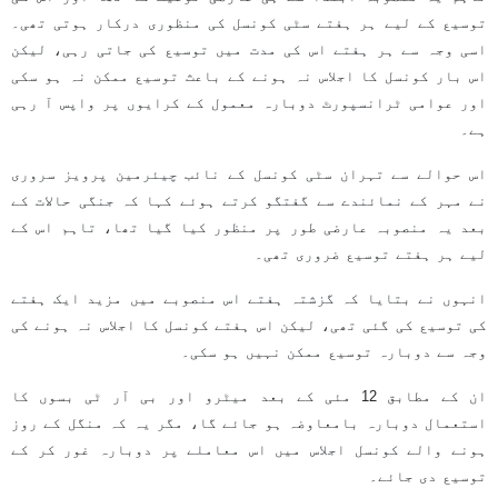
توسیع کے لیے ہر ہفتے سٹی کونسل کی منظوری درکار ہوتی تھی۔
اسی وجہ سے ہر ہفتے اس کی مدت میں توسیع کی جاتی رہی، لیکن
اس بار کونسل کا اجلاس نہ ہونے کے باعث توسیع ممکن نہ ہو سکی
اور عوامی ٹرانسپورٹ دوبارہ معمول کے کرایوں پر واپس آ رہی
ہے۔
اس حوالے سے تہران سٹی کونسل کے نائب چیئرمین پرویز سروری
نے مہر کے نمائندے سے گفتگو کرتے ہوئے کہا کہ جنگی حالات کے
بعد یہ منصوبہ عارضی طور پر منظور کیا گیا تھا، تاہم اس کے
لیے ہر ہفتے توسیع ضروری تھی۔
انہوں نے بتایا کہ گزشتہ ہفتے اس منصوبے میں مزید ایک ہفتے
کی توسیع کی گئی تھی، لیکن اس ہفتے کونسل کا اجلاس نہ ہونے کی
وجہ سے دوبارہ توسیع ممکن نہیں ہو سکی۔
ان کے مطابق 12 مئی کے بعد میٹرو اور بی آر ٹی بسوں کا
استعمال دوبارہ بامعاوضہ ہو جائے گا، مگر یہ کہ منگل کے روز
ہونے والے کونسل اجلاس میں اس معاملے پر دوبارہ غور کر کے
توسیع دی جائے۔