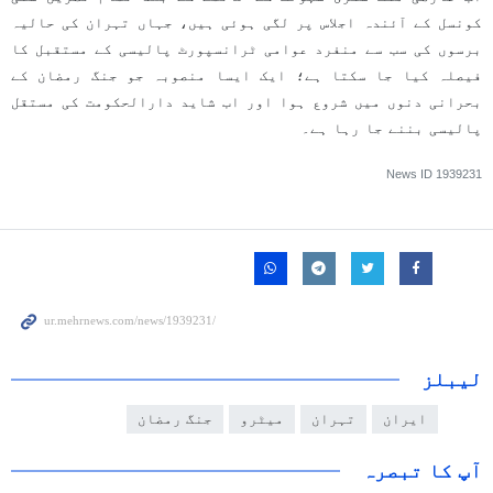
کونسل کے آئندہ اجلاس پر لگی ہوئی ہیں، جہاں تہران کی حالیہ
برسوں کی سب سے منفرد عوامی ٹرانسپورٹ پالیسی کے مستقبل کا
فیصلہ کیا جا سکتا ہے؛ ایک ایسا منصوبہ جو جنگ رمضان کے
بحرانی دنوں میں شروع ہوا اور اب شاید دارالحکومت کی مستقل
پالیسی بننے جا رہا ہے۔
News ID
1939231
لیبلز
ایران
تہران
میٹرو
جنگ رمضان
آپ کا تبصرہ