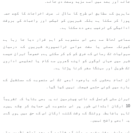
جائے اور بعد میں اسے مزید وسعت دی جائے۔
ماہرین کے مطابق اس طرح کا ماڈل نہ صرف اخراجات کا کچھ حصہ
پورا کر سکتا ہے بلکہ شہریوں کو ٹیکس اور واجبات کی بروقت
ادائیگی کی ترغیب بھی دے سکتا ہے۔
سماجی لحاظ سے بھی اس منصوبے کو اہم قرار دیا جا رہا ہے
کیونکہ سستی یا مفت عوامی ٹرانسپورٹ شہریوں کے درمیان
سہولیات تک رسائی کے فرق کو کم کر سکتی ہے، خصوصاً تہران جیسے
شہر میں جہاں لوگوں کو اپنے گھروں سے کام یا تعلیمی اداروں
تک طویل اور مہنگا سفر کرنا پڑتا ہے۔
ان تمام بحثوں کے باوجود ابھی تک اس منصوبے کے مستقبل کے
بارے میں کوئی حتمی فیصلہ نہیں کیا گیا۔
تہران سٹی کونسل کے نائب چیئرمین نے یہ بھی بتایا کہ تقریباً
10 ارکان ابتدائی طور پر اس منصوبے کی حمایت کر چکے ہیں،
تاہم باضابطہ ووٹنگ کے وقت کتنے ارکان اس کے حق میں ہوں گے،
یہ ابھی واضح نہیں۔
اب عارضی مفت سفری سہولت کے خاتمے کے بعد تمام نظریں سٹی