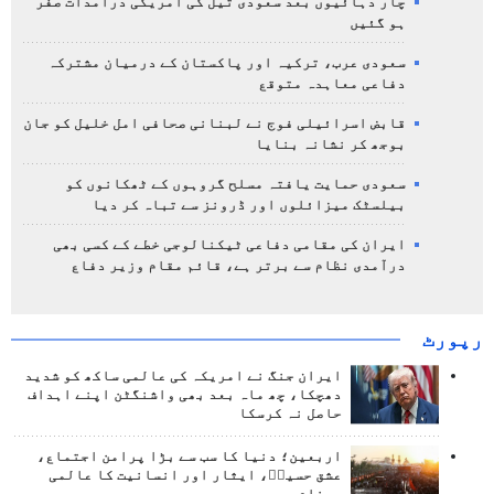
چار دہائیوں بعد سعودی تیل کی امریکی درآمدات صفر
ہو گئیں
سعودی عرب، ترکیہ اور پاکستان کے درمیان مشترکہ
دفاعی معاہدہ متوقع
قابض اسرائیلی فوج نے لبنانی صحافی امل خلیل کو جان
بوجھ کر نشانہ بنایا
سعودی حمایت یافتہ مسلح گروہوں کے ٹھکانوں کو
بیلسٹک میزائلوں اور ڈرونز سے تباہ کر دیا
ایران کی مقامی دفاعی ٹیکنالوجی خطے کے کسی بھی
درآمدی نظام سے برتر ہے، قائم مقام وزیر دفاع
رپورٹ
ایران جنگ نے امریکہ کی عالمی ساکھ کو شدید
دھچکا، چھ ماہ بعد بھی واشنگٹن اپنے اہداف
حاصل نہ کرسکا
اربعین؛ دنیا کا سب سے بڑا پرامن اجتماع،
عشق حسینؑ، ایثار اور انسانیت کا عالمی
پیغام