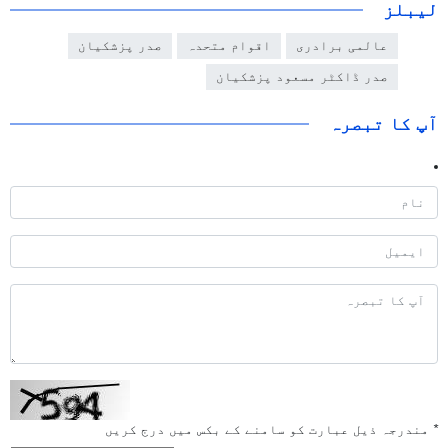
لیبلز
عالمی برادری
اقوام متحدہ
صدر پزشکیان
صدر ڈاکٹر مسعود پزشکیان
آپ کا تبصرہ
*
مندرجہ ذیل عبارت کو سامنے کے بکس میں درج کریں