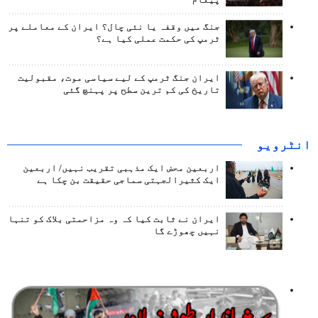
جنگ میں وقفہ یا نئی چال؟ ایران کے معاملے پر
ٹرمپ کی حکمت عملی کیا ہے؟
ایران جنگ ٹرمپ کے لیے سیاسی موت، مقبولیت
تاریخ کی کم ترین سطح پر پہنچ گئی
انٹرويو
اربعین محض ایک مذہبی تقریب نہیں/ اربعین
ایک کثیرالجہتی سماجی حقیقت بن چکا ہے
ایران نے ثابت کیا کہ وہ مزاحمتی بلاک کو تنہا
نہیں چھوڑے گا