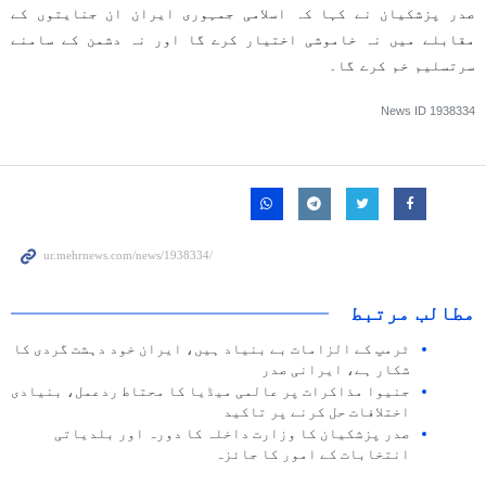
صدر پزشکیان نے کہا کہ اسلامی جمہوری ایران ان جنایتوں کے
مقابلے میں نہ خاموشی اختیار کرے گا اور نہ دشمن کے سامنے
سرتسلیم خم کرے گا۔
News ID
1938334
مطالب مرتبط
ٹرمپ کے الزامات بے بنیاد ہیں، ایران خود دہشت گردی کا
شکار ہے، ایرانی صدر
جنیوا مذاکرات پر عالمی میڈیا کا محتاط ردعمل، بنیادی
اختلافات حل کرنے پر تاکید
صدر پزشکیان کا وزارت داخلہ کا دورہ اور بلدیاتی
انتخابات کے امور کا جائزہ