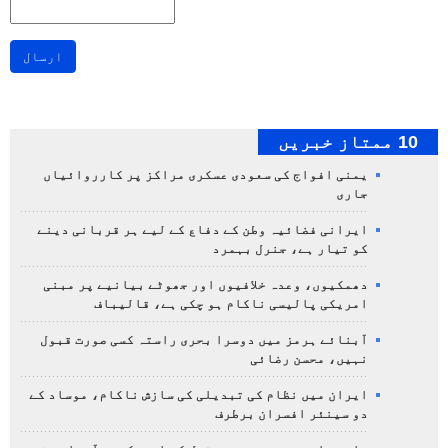
ارسال
10 ممتاز خبریں
یمنی افواج کی سعودی عسکری مراکز پر کارروائیاں
جاری
ایرانی فضائیہ وطن کے دفاع کے لیے ہر قربانی دینے
کو تیار ہے، جنرل بہمرد
دھمکیوں، وعدہ خلافیوں اور جھوٹے بیانیے پر مبنی
امریکی پالیسی ناکام ہو چکی ہے، قالیباف
آبنائے ہرمز میں دوسرا بحری راستہ کسی صورت قبول
نہیں، محسن رضائی
ایران میں نظام کی تبدیلی کی سازش ناکام، موساد کے
دو سینئر افسران برطرف