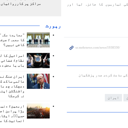
مراکز پر کارروائیاں 
ی تیاریوں کا جائزہ لیا اور
رپورٹ
"معاہدۂ مکہ" 
کا معمہ؛ صرف 
کافی نہیں؟
اسرائیل کا ل
نظام؛ فضائی د
باب یا محض دع
کی مذمت کرے، صدر پزشکیان
ایران جنگ نے 
عالمی ساکھ کو
دھچکا، چھ ماہ
واشنگٹن اپنے
نہ کرسکا
ایران
اربعین؛ دنیا 
بڑا پرامن اج
حسینؑ، ایثار
انسانیت کا ع