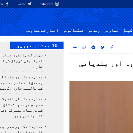
Facebook
Twitter
Instagram
کهيل
تصاوير
ویڈیو
ٹيكنالوجي
اخبار کے عناوین
10 ممتاز خبریں
سپاہ کے ہاتھوں تباہ ا
اسرائیلی ڈرونز کی نئ
رہ اور بلدیاتی
جاری
معاہدۂ مکہ پر صنعا کا
ردعمل؛ "محاصرے کے بد
کی پالیسی جاری رکھنے 
معاہدۂ مکہ کی تفصیلات
سعودی عرب، پاکستان ا
کے درمیان مشترکہ دفا
کا نیا فریم ور
معاہدۂ مکہ پر سعودی و
کا مؤقف؛ دفاعی تعاون،