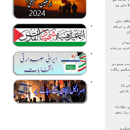
امتی پر
لاف نئی
ل و حرکت
ن
یان
خری مرحلے
ے، سعودی
گجو ہلاک،
ہ
ی کا
کافی
ی نظام؛
 یا محض
سکری