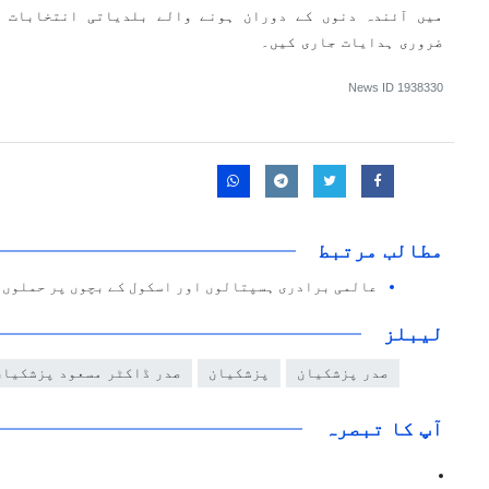
میں آئندہ دنوں کے دوران ہونے والے بلدیاتی انتخابات ک
ضروری ہدایات جاری کیں۔
News ID
1938330
مطالب مرتبط
عالمی برادری ہسپتالوں اور اسکول کے بچوں پر حملوں 
لیبلز
صدر پزشکیان
پزشکیان
صدر ڈاکٹر مسعود پزشکیان
آپ کا تبصرہ