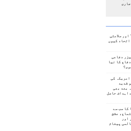
جاری
اور سلامتی
اتحاد کیوں
یزر دفاعی
فاع کا نیا
وی؟
امریکہ کی
 شدید
 بعد بھی
 اہداف حاصل
کا سب سے
تماع، عشق
 اور
المی پیغام