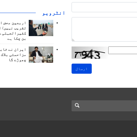
انٹرويو
اربعین محض ا
تقریب نہیں/ ا
کثیرالجہتی س
بن چکا ہے
ایران نے ثابت
مزاحمتی بلاک 
چھوڑے گا
ارسال