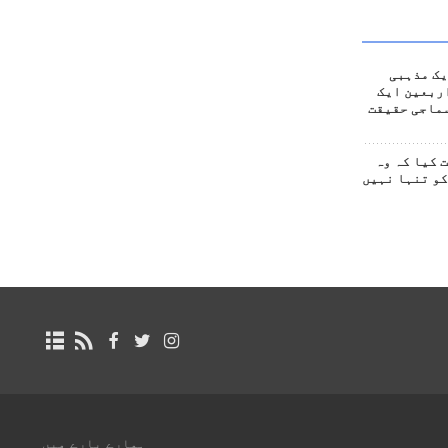
یک مذہبی
ربعین ایک
ماجی حقیقت
 کیا کہ وہ
کو تنہا نہیں
ہمارے بارے میں