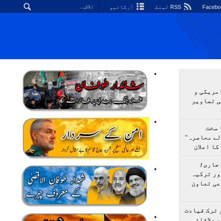
RSS لینک
آرکائیو
مریکی و
ی تصاویر
 سخت
لے محاصرہ"
کا اعلان
 جاری؛
ور ترکیہ
عی تعاون
 ترک قیادت
 علاقائی