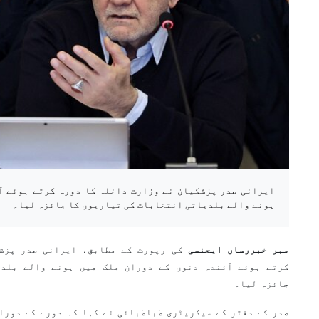
ایرانی صدر پزشکیان نے وزارت داخلہ کا دورہ کرتے ہوئے آ
ہونے والے بلدیاتی انتخابات کی تیاریوں کا جائزہ لیا۔
مہر خبررساں ایجنسی
کی رپورٹ کے مطابق، ایرانی صدر پزش
کرتے ہوئے آئندہ دنوں کے دوران ملک میں ہونے والے بلدی
جائزہ لیا۔