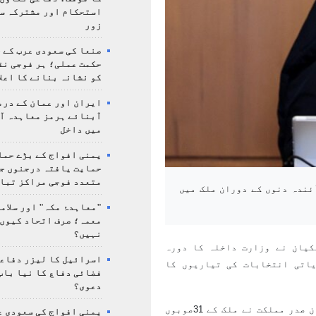
استحکام اور مشترکہ سل
زور
صنعا کی سعودی عرب کے خ
حکمت عملی؛ ہر فوجی نق
کو نشانہ بنانے کا اعلا
ایران اور عمان کے درم
آبنائے ہرمز معاہدہ آ
میں داخل
یمنی افواج کے بڑے حمل
حمایت یافتہ درجنوں جن
متعدد فوجی مراکز تبا
ئندہ دنوں کے دوران ملک میں
"معاہدۂ مکہ" اور سلامت
معمہ؛ صرف اتحاد کیوں 
نہیں؟
کیان نے وزارت داخلہ کا دورہ
اسرائیل کا لیزر دفاع
اتی انتخابات کی تیاریوں کا
فضائی دفاع کا نیا باب
دعوی؟
صدر کے دفتر کے سیکریٹری طباطبائی نے کہا کہ دورے کے دوران صدر مملکت نے ملک کے 31صوبوں
یمنی افواج کی سعودی ع