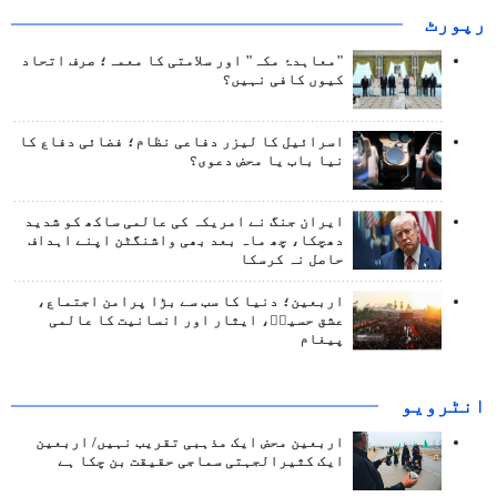
رپورٹ
"معاہدۂ مکہ" اور سلامتی کا معمہ؛ صرف اتحاد
کیوں کافی نہیں؟
اسرائیل کا لیزر دفاعی نظام؛ فضائی دفاع کا
نیا باب یا محض دعوی؟
ایران جنگ نے امریکہ کی عالمی ساکھ کو شدید
دھچکا، چھ ماہ بعد بھی واشنگٹن اپنے اہداف
حاصل نہ کرسکا
اربعین؛ دنیا کا سب سے بڑا پرامن اجتماع،
عشق حسینؑ، ایثار اور انسانیت کا عالمی
پیغام
انٹرويو
اربعین محض ایک مذہبی تقریب نہیں/ اربعین
ایک کثیرالجہتی سماجی حقیقت بن چکا ہے