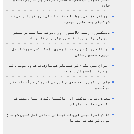
جاری
ایرانی فضائیہ وطن کے دفاع کے لیے ہر قربانی دینے
کو تیار ہے، جنرل بہمرد
دھمکیوں، وعدہ خلافیوں اور جھوٹے بیانیے پر مبنی
امریکی پالیسی ناکام ہو چکی ہے، قالیباف
آبنائے ہرمز میں دوسرا بحری راستہ کسی صورت قبول
نہیں، محسن رضائی
ایران میں نظام کی تبدیلی کی سازش ناکام، موساد کے
دو سینئر افسران برطرف
چار دہائیوں بعد سعودی تیل کی امریکی درآمدات صفر
ہو گئیں
سعودی عرب، ترکیہ اور پاکستان کے درمیان مشترکہ
دفاعی معاہدہ متوقع
قابض اسرائیلی فوج نے لبنانی صحافی امل خلیل کو جان
بوجھ کر نشانہ بنایا