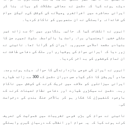
دیتے ہوئے کہا کہ دشمن نے معاشی مشکلات کو بہانہ بنا کر
ایرانی معاشرے میں افراتفری پھیلانے کی کوشش کی، لیکن عوام
کی قائدانہ وابستگی نے ان منصوبوں کو ناکام کردیا۔
انہوں نے انکشاف کیا کہ حالیہ ہنگاموں میں ۵۰ سے زائد غیر
ملکی خفیہ ایجنسیاں براہ راست یا بالواسطہ ملوث تھیں، جن کا
بنیادی مقصد اسلامی جمہوریہ ایران کو گرانا تھا۔ نائینی نے
زور دیا کہ ایرانی عوام کی ہوشیاری اور ملک کی دفاعی طاقت نے
ان تمام کوششوں کو بے اثر کردیا۔
انہوں نے ایران کی فوجی بازدارندگی کا حوالہ دیتے ہوئے وعدہ
صادو آپریشن کا ذکر کیا، جس دوران دشمن کے 300 سے زائد طیارے
ایرانی میزائلوں کو علاقے میں ٹریک کرنے کی کوشش میں ناکام
رہے۔ دشمن نے سیکڑوں طیارے اور دفاعی نظام تعینات کرنے کے
باوجود کنفیوژن کا شکار ہو کر بالآخر جنگ بندی کی درخواست
کی۔
نائینی نے عوام کی بڑی قومی تقریبات میں شمولیت کی تعریف
کرتے ہوئے کہا کہ یہ عوام اور انقلاب کے درمیان گہری وابستگی