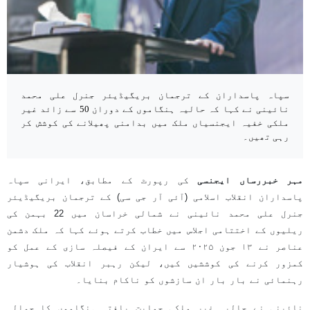
سپاہ پاسداران کے ترجمان بریگیڈیئر جنرل علی محمد
نائینی نے کہا کہ حالیہ ہنگاموں کے دوران 50 سے زائد غیر
ملکی خفیہ ایجنسیاں ملک میں بدامنی پھیلانے کی کوشش کر
رہی تھیں۔
مہر خبررساں ایجنسی
کی رپورٹ کے مطابق، ایرانی سپاہ
پاسداران انقلاب اسلامی (آئی آر جی سی) کے ترجمان بریگیڈیئر
جنرل علی محمد نائینی نے شمالی خراسان میں 22 بہمن کی
ریلیوں کے اختتامی اجلاس میں خطاب کرتے ہوئے کہا کہ ملک دشمن
عناصر نے ۱۳ جون ۲۰۲۵ سے ایران کے فیصلہ سازی کے عمل کو
کمزور کرنے کی کوششیں کیں، لیکن رہبر انقلاب کی ہوشیار
رہنمائی نے بار بار ان سازشوں کو ناکام بنایا۔
نائینی نے حالیہ غیر ملکی حمایت یافتہ ہنگاموں کا حوالہ