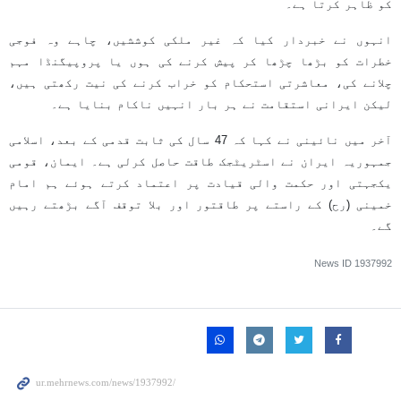
کو ظاہر کرتا ہے۔
انہوں نے خبردار کیا کہ غیر ملکی کوششیں، چاہے وہ فوجی
خطرات کو بڑھا چڑھا کر پیش کرنے کی ہوں یا پروپیگنڈا مہم
چلانے کی، معاشرتی استحکام کو خراب کرنے کی نیت رکھتی ہیں،
لیکن ایرانی استقامت نے ہر بار انہیں ناکام بنایا ہے۔
آخر میں نائینی نے کہا کہ 47 سال کی ثابت قدمی کے بعد، اسلامی
جمہوریہ ایران نے اسٹریٹجک طاقت حاصل کرلی ہے۔ ایمان، قومی
یکجہتی اور حکمت والی قیادت پر اعتماد کرتے ہوئے ہم امام
خمینی (رح) کے راستے پر طاقتور اور بلا توقف آگے بڑھتے رہیں
گے۔
News ID
1937992