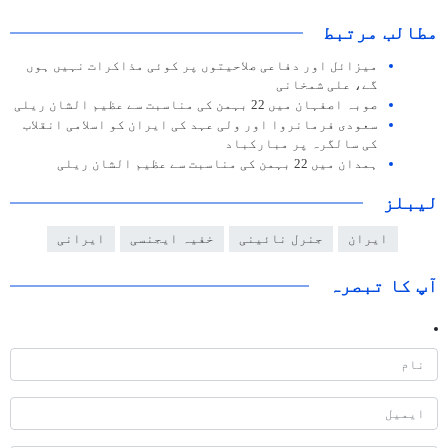
مطالب مرتبط
میزائل اور دفاعی صلاحیتوں پر کوئی مذاکرات نہیں ہوں
گے، علی شمخانی
صوبہ اصفہان میں 22 بہمن کی مناسبت سے عظيم الشان ریلی
سعودی فرمانروا اور ولی عہد کی ایران کو اسلامی انقلاب
کی سالگرہ پر مبارکباد
ہمدان میں 22 بہمن کی مناسبت سے عظيم الشان ریلی
لیبلز
ایران
جنرل نائینی
خفیہ ایجنسی
ایرانی
آپ کا تبصرہ