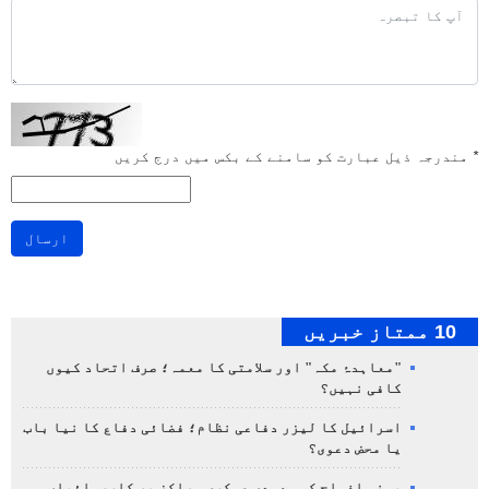
*
مندرجہ ذیل عبارت کو سامنے کے بکس میں درج کریں
ارسال
10 ممتاز خبریں
"معاہدۂ مکہ" اور سلامتی کا معمہ؛ صرف اتحاد کیوں
کافی نہیں؟
اسرائیل کا لیزر دفاعی نظام؛ فضائی دفاع کا نیا باب
یا محض دعوی؟
یمنی افواج کی سعودی عسکری مراکز پر کارروائیاں