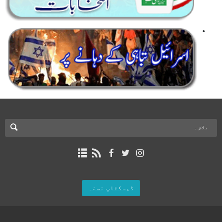
ڈیسکٹاپ نسخہ