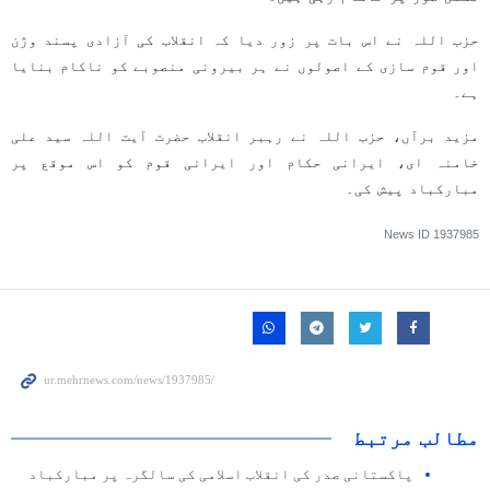
حزب اللہ نے اس بات پر زور دیا کہ انقلاب کی آزادی پسند وژن
اور قوم سازی کے اصولوں نے ہر بیرونی منصوبے کو ناکام بنایا
ہے۔
مزید برآں، حزب اللہ نے رہبر انقلاب حضرت آیت اللہ سید علی
خامنہ ای، ایرانی حکام اور ایرانی قوم کو اس موقع پر
مبارکباد پیش کی۔
News ID
1937985
مطالب مرتبط
پاکستانی صدر کی انقلاب اسلامی کی سالگرہ پر مبارکباد