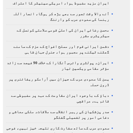
ایران مزید مضبوط ہوا، امریکی سینیٹر کا اعتراف
آنے والا وقت تصور سے بھی بڑھ کر ہوگا، انصار اللہ
رہنما کی سعودی عرب کو وارننگ
محسن رضائی ایران کی اعلیٰ قومی سلامتی کونسل کے
سیکریٹری مقرر
دشمن ایرانی قوم اور مسلح افواج کے عزم کے سامنے
گھٹنے ٹیکنے پر مجبور ہوا، جنرل جہان شاہی
ایران، پولٹری وائرس آنگارا کے خلاف 90 فیصد سے زائد
مؤثر مقامی ویکسین تیار
یمن کا سعودی عرب کے جیزان میں آرامکو ریفائنری پر
ڈرون حملہ
دباؤ کے باوجود ایران مقاومت کے عہد پر مضبوطی سے
قائم ہے، عراقچی
صدر پزشکیان کی رہبر انقلاب سے ملاقات، ملکی معاشی و
دفاعی امور پر تفصیلی گفتگو
سعودی عرب کے ساتھ سفارت کاری نتیجہ خیز نہیں، فوجی