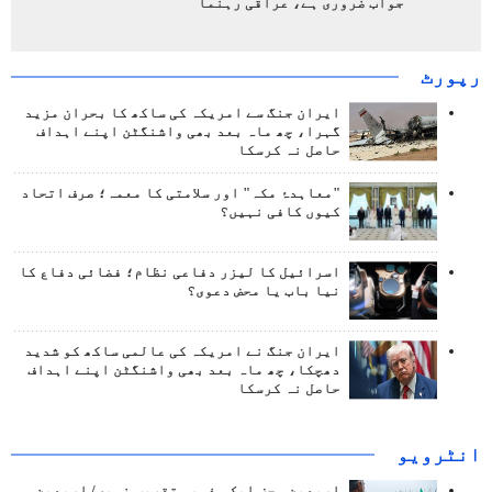
جواب ضروری ہے، عراقی رہنما
رپورٹ
ایران جنگ سے امریکہ کی ساکھ کا بحران مزید
گہرا، چھ ماہ بعد بھی واشنگٹن اپنے اہداف
حاصل نہ کرسکا
"معاہدۂ مکہ" اور سلامتی کا معمہ؛ صرف اتحاد
کیوں کافی نہیں؟
اسرائیل کا لیزر دفاعی نظام؛ فضائی دفاع کا
نیا باب یا محض دعوی؟
ایران جنگ نے امریکہ کی عالمی ساکھ کو شدید
دھچکا، چھ ماہ بعد بھی واشنگٹن اپنے اہداف
حاصل نہ کرسکا
انٹرويو
اربعین محض ایک مذہبی تقریب نہیں/ اربعین