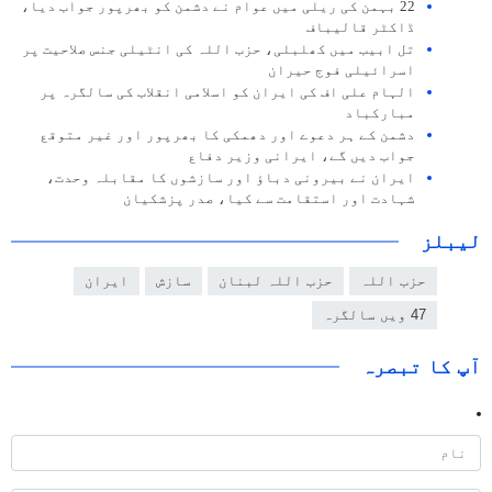
22 بہمن کی ریلی میں عوام نے دشمن کو بھرپور جواب دیا،
ڈاکٹر قالیباف
تل ابیب میں کھلبلی، حزب اللہ کی انٹیلی جنس صلاحیت پر
اسرائیلی فوج حیران
الہام علی اف کی ایران کو اسلامی انقلاب کی سالگرہ پر
مبارکباد
دشمن کے ہر دعوے اور دھمکی کا بھرپور اور غیر متوقع
جواب دیں گے، ایرانی وزیر دفاع
ایران نے بیرونی دباؤ اور سازشوں کا مقابلہ وحدت،
شہادت اور استقامت سے کیا، صدر پزشکیان
لیبلز
حزب اللہ
حزب اللہ لبنان
سازش
ایران
47 ویں سالگرہ
آپ کا تبصرہ