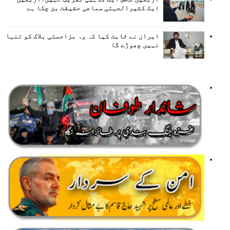
ایک کثیرالجہتی سماجی حقیقت بن چکا ہے
ایران نے ثابت کیا کہ وہ مزاحمتی بلاک کو تنہا
نہیں چھوڑے گا