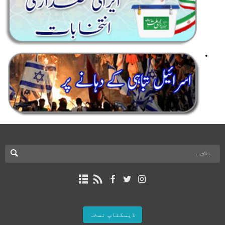
ڈیسکٹاپ نسخہ