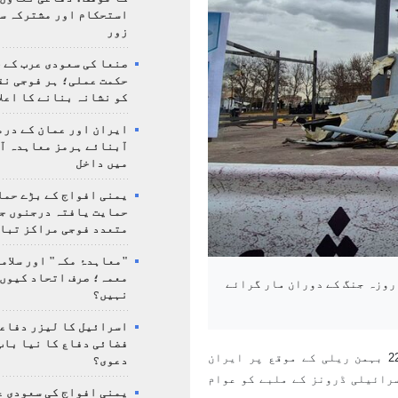
استحکام اور مشترکہ سل
زور
صنعا کی سعودی عرب کے خ
حکمت عملی؛ ہر فوجی نق
کو نشانہ بنانے کا اعلا
ایران اور عمان کے درم
آبنائے ہرمز معاہدہ آ
میں داخل
یمنی افواج کے بڑے حمل
حمایت یافتہ درجنوں جن
متعدد فوجی مراکز تبا
"معاہدۂ مکہ" اور سلامت
معمہ؛ صرف اتحاد کیوں 
2 بہمن کی ریلی کے موقع پر تہران کے آزادی اسکوائر میں 12 روزہ جنگ کے دوران مار گرائے
نہیں؟
اسرائیل کا لیزر دفاع
فضائی دفاع کا نیا باب
کی رپورٹ کے مطابق، انقلابِ اسلامی کی 22 بہمن ریلی کے موقع پر ایران
دعوی؟
رائے گئے اسرائیلی ڈرونز کے ملبے کو عوام
یمنی افواج کی سعودی ع