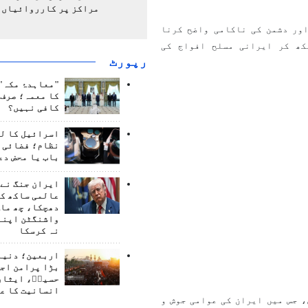
مراکز پر کارروائیاں 
اور دشمن کی ناکامی واضح کرنا
کھ کر ایرانی مسلح افواج کی
رپورٹ
"معاہدۂ مکہ" 
کا معمہ؛ صرف 
کافی نہیں؟
اسرائیل کا ل
نظام؛ فضائی د
باب یا محض دع
ایران جنگ نے 
عالمی ساکھ کو
دھچکا، چھ ماہ
واشنگٹن اپنے
نہ کرسکا
اربعین؛ دنیا 
بڑا پرامن اج
حسینؑ، ایثار
انسانیت کا ع
، جس میں ایران کی عوامی جوش و