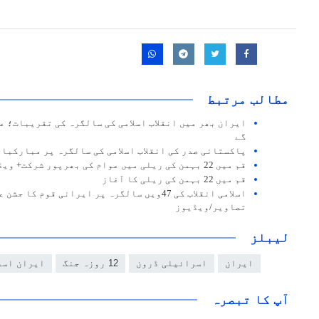
مطالب مرتبط
ایران بھر میں انقلاب اسلامی کی سالگرہ کی تقریبات؛ ع
گے
پاکستانی صدر کی انقلاب اسلامی کی سالگرہ پر مبارکباد
قم میں 22 بہمن کی ریلی میں عوام کی بھرپور شرکت+ ویڈیو
قم میں 22 بہمن کی ریلی کا آغاز
اسلامی انقلاب کی 47ویں سالگرہ پر ایرانی قوم 
تصاویر/ویڈیوز
لیبلز
ایران
اسرائیلی ڈرون
12 روزہ جنگ
ایران اسر
آپ کا تبصرہ