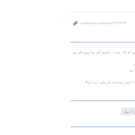
وام کا عزم: دشمن کو مایوس کریں
کا جشن عالمی میڈیا کی شہہ سرخی+
ائیل