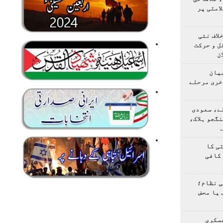
امتی پر
لاف نئی
ل و حرکت
ن
یان
خری مرحلے
ے، سعودی
گجو ہلاک،
ہ
ی کا
کافی
ی نظام؛
 یا محض
سکری