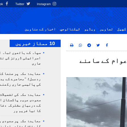
Facebook
Twitter
Instagram
کهيل
تصاوير
ویڈیو
ٹيكنالوجي
اخبار کے عناوین
10 ممتاز خبریں
سپاہ کے ہاتھوں تباہ ا
اسرائیلی ڈرونز کی نئ
عوام کے سامنے
جاری
معاہدۂ مکہ پر صنعا کا
ردعمل؛ "محاصرے کے بد
کی پالیسی جاری رکھنے 
معاہدۂ مکہ کی تفصیلات
سعودی عرب، پاکستان ا
کے درمیان مشترکہ دفا
کا نیا فریم ور
معاہدۂ مکہ پر سعودی و
کا مؤقف؛ دفاعی تعاون،