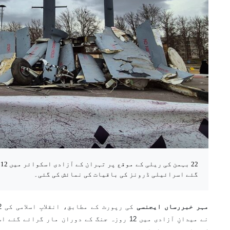
2
گئے اسرائیلی ڈرونز کی باقیات کی نمائش کی گئی۔
مہر خبررساں ایجنسی
نے میدانِ آزادی میں 12 روزہ جنگ کے دوران مار گ