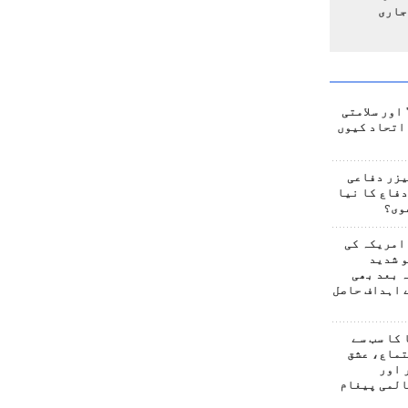
جاری
اور سلامتی
اتحاد کیوں
یزر دفاعی
فاع کا نیا
وی؟
امریکہ کی
 شدید
 بعد بھی
 اہداف حاصل
کا سب سے
تماع، عشق
 اور
المی پیغام