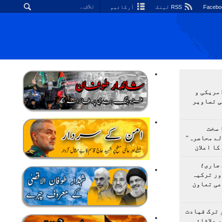
RSS لینک
آرکائیو
مریکی و
ی تصاویر
 سخت
لے محاصرہ"
کا اعلان
 جاری؛
ور ترکیہ
عی تعاون
 ترک قیادت
 علاقائی