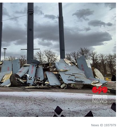
News ID
1937979