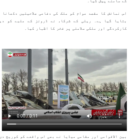
کے سامنے پیش کیا۔
اس نمائش کا مقصد عوام کو ملک کی دفاعی صلاحیتیں دکھانا 
بتایا گیا ہے۔ ریلی کے شرکاء نے ڈرونز کے ملبے کو دی
کارکردگی اور ملکی سلامتی پر فخر کا اظہار کیا۔
بین الاقوامی اور مقامی میڈیا نے بھی اس واقعے کو کوریج دی