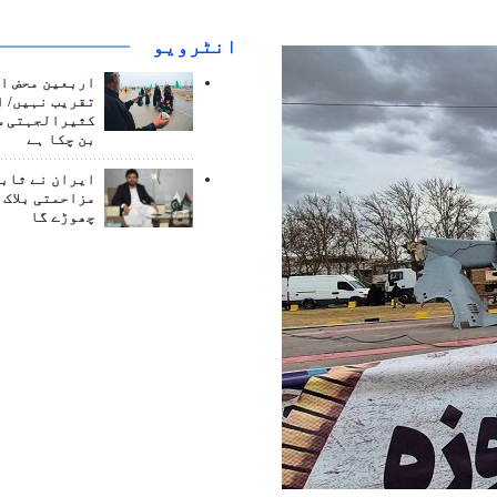
انٹرويو
اربعین محض ا
تقریب نہیں/ ا
کثیرالجہتی س
بن چکا ہے
ایران نے ثابت
مزاحمتی بلاک 
چھوڑے گا