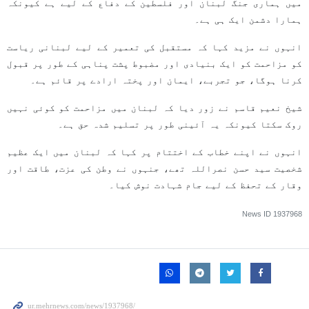
میں ہماری جنگ لبنان اور فلسطین کے دفاع کے لیے ہے کیونکہ
ہمارا دشمن ایک ہی ہے۔
انہوں نے مزید کہا کہ مستقبل کی تعمیر کے لیے لبنانی ریاست
کو مزاحمت کو ایک بنیادی اور مضبوط پشت پناہی کے طور پر قبول
کرنا ہوگا، جو تجربے، ایمان اور پختہ ارادے پر قائم ہے۔
شیخ نعیم قاسم نے زور دیا کہ لبنان میں مزاحمت کو کوئی نہیں
روک سکتا کیونکہ یہ آئینی طور پر تسلیم شدہ حق ہے۔
انہوں نے اپنے خطاب کے اختتام پر کہا کہ لبنان میں ایک عظیم
شخصیت سید حسن نصراللہ تھے، جنہوں نے وطن کی عزت، طاقت اور
وقار کے تحفظ کے لیے جام شہادت نوش کیا۔
News ID
1937968