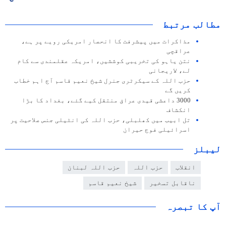
مطالب مرتبط
مذاکرات میں پیشرفت کا انحصار امریکی رویے پر ہے،
عراقچی
نتن یاہو کی تخریبی کوششیں، امریکہ عقلمندی سے کام
لے، لاریجانی
حزب اللہ کے سیکرٹری جنرل شیخ نعیم قاسم آج اہم خطاب
کریں گے
3000 داعشی قیدی عراق منتقل کیے گئے، بغداد کا بڑا
انکشاف
تل ابیب میں کھلبلی، حزب اللہ کی انٹیلی جنس صلاحیت پر
اسرائیلی فوج حیران
لیبلز
انقلاب
حزب اللہ
حزب اللہ لبنان
ناقابل تسخیر
شیخ نعیم قاسم
آپ کا تبصرہ