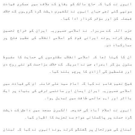
انہوں نے کہا کہ حاج مالک کو بقاع کے علاقے میں عسکری قیادت
سونپی گئی تھی جہاں انہوں نے تکفیری دہشت گرد گروہوں کے خلاف
فیصلہ کن اور مؤثر کردار ادا کیا۔
حزب اللہ کے سربراہ نے اسلامی جمہوریہ ایران کو خراج تحسین
پیش کرتے ہوئے ایرانی قوم کو اسلامی انقلاب کی عظیم فتح پر
مبارکباد دی۔
ان کا کہنا تھا کہ اسلامی انقلاب مظلوموں کی حمایت کا مضبوط
ستون بن کر ابھرا، جس نے امریکہ کے خلاف مزاحمت کو نئی روح دی
اور فلسطین کی آزادی کا پرچم بلند کیا۔
شیخ نعیم قاسم نے کہا کہ امام سید علی خامنہ ای کی قیادت میں
اسلامی جمہوریہ ایران ایمان اور سائنسی ترقی کی بنیاد پر ایک
بااثر اور اہم عالمی طاقت میں تبدیل ہوا۔
انہوں نے اسلام آباد کی خدیجہ الکبریٰ مسجد میں داعش کے دہشت
گرد حملے پر پاکستانی عوام سے تعزیت کا اظہار کیا۔
لبنان کی صورتحال پر گفتگو کرتے ہوئے انہوں نے کہا کہ لبنان