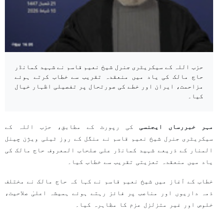
حزب اللہ کے سیکریٹری جنرل شیخ نعیم قاسم نے شہید کمانڈر
حاج مالک کی یاد میں منعقدہ تقریب سے خطاب کرتے ہوئے
مزاحمت، ایران اور خطے کی صورتحال پر تفصیلی اظہار خیال
کیا۔
مہر خبررساں ایجنسی
کی رپورٹ کے مطابق، حزب اللہ کے
سیکریٹری جنرل شیخ نعیم قاسم نے منگل کے روز ٹیلی ویژن چینل
المنار کے ذریعے شہید کمانڈر علی صلحاب المعروف حاج مالک کی
یاد میں منعقدہ تعزیتی تقریب سے خطاب کیا۔
خطاب کے آغاز میں شیخ نعیم قاسم نے کہا کہ حاج مالک نے مختلف
ذمہ داریوں اور مناصب پر فائز رہتے ہوئے ہمیشہ اعلیٰ صلاحیت،
خلوص اور غیر متزلزل عزم کا مظاہرہ کیا۔