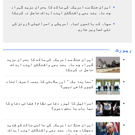
ایران جنگ سے امریکہ کی ساکھ کا بحران مزید گہرا،
چھ ماہ بعد بھی واشنگٹن اپنے اہداف حاصل نہ کرسکا
سپاہ کے ہاتھوں تباہ امریکی و اسرائیلی ڈرونز کی
نئی تصاویر جاری
رپورٹ
ایران جنگ سے امریکہ کی ساکھ کا بحران مزید
گہرا، چھ ماہ بعد بھی واشنگٹن اپنے اہداف
حاصل نہ کرسکا
"معاہدۂ مکہ" اور سلامتی کا معمہ؛ صرف اتحاد
کیوں کافی نہیں؟
اسرائیل کا لیزر دفاعی نظام؛ فضائی دفاع کا
نیا باب یا محض دعوی؟
ایران جنگ نے امریکہ کی عالمی ساکھ کو شدید
دھچکا، چھ ماہ بعد بھی واشنگٹن اپنے اہداف