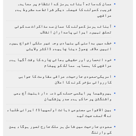
عمان کے ساتھ آبنائے ہرمز کے انتظام پر معاہدہ
قریب، کھولنے کا فیصلہ دیگر شرائط سے مشروط ہے،
عراقچی
آبنائے ہرمز کھولنے کا عمان سے مذاکرات سے کوئی
تعلق نہیں، ایرانی پاسداران انقلاب
خطے میں بدامنی کی بنیادی وجہ غیر ملکی افواج ہیں،
انہیں علاقہ چھوڑ دینا چاہیے، ڈاکٹر ولایتی
خود انحصاری اور حقیقی بھائی چارے کا وقت آگیا ہے،
عراقچی کا ہمسایہ ممالک کو پیغام
امریکی-سعودی جارحیت، عراقی مقاومت کا جوابی
کارروائی مؤخر کرنے کا اعلان
ہیروشیما پر ایٹمی حملے کی ذمہ دار ذہنیت آج بھی
واشنگٹن پر حاکم ہے، صدر پزشکیان
بین الاقوامی مصنوعی ذہانت اولمپیاڈ؛ ایرانی طلباء
نے 4 تمغے جیت لیے
سعودی جارحیت میں شامل ہر ملک جارح تصور ہوگا، یمن
کی وارننگ