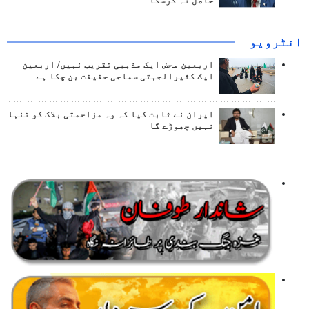
حاصل نہ کرسکا
انٹرويو
اربعین محض ایک مذہبی تقریب نہیں/ اربعین
ایک کثیرالجہتی سماجی حقیقت بن چکا ہے
ایران نے ثابت کیا کہ وہ مزاحمتی بلاک کو تنہا
نہیں چھوڑے گا