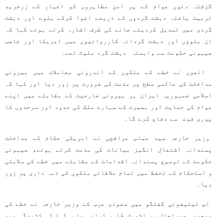
گزشتہ دنوں عوام کے پر امن مظاہروں کو اغیار کے زرخرید
تربیت یافتہ دہشت گردوں کے ذریعے اغوا کرکے بلوے اور دہشت
گردی میں تبدیل کردیئے جانے کی طرف اشارہ کرتے ہوئے کہا کہ
ان بلوؤں اور دہشت گردانہ کارروائیوں میں امریکا اور غاصب
صیہونی حکومت سے وابستہ دہشت گرد ملوث تھے۔
انھوں نے خطے کے ملکوں کے اندرونی معاملات میں بیرونی
مداخلت کی عالمی سطح پر مذمت کی ضرورت پر زور دیا اور کہا کہ
اسلامی جمہوریہ ایران ہر بیرونی جارحیت کے مقابلے میں اپنے
عوام کی حمایت اور بصیرت کے سہارے ملک کی حدود اور سرحدوں کا
پوری قوت سے دفاع کرے گا۔
وزیر خارجہ سید عباس عراقچی نے امریکی حکام کے مداخلت
پسندانہ اشتعال انگیز بیانات کی مذمت کرتے ہوئے، صیہونی
حکومت کے توسیع پسندانہ اقدامات کے مقابلے میں خطے کی سلامتی
و استحکام کے تحفظ میں تمام علاقائی ملکوں کی ذمہ داری پر زور
دیا۔
اس ٹیلیفونی گفتگو میں سعودی عرب کے وزیر خارجہ نے خطے کی
موجودہ صورتحال پر تشویش ظاہر کرتے ہوئے کہا کہ کشیدگی میں