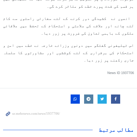
ہر قسم کی شدت پورے خطے کو متاثر کرے گی۔
انھوں نے کشیدگی دور کرنے کے لئے سفارتی راستوں سے کام
لئے چانے اور علاقے کی سلامتی و استحکام کے تحفظ میں علاقائی
ملکوں کے باہمی تعاون کی ضرورت پر زور دیا۔
اس ٹیلیفونی گفتگو میں دونوں وزرائے خارجہ نے خطے میں امن و
استحکام کی برقراری کے لئے کوششوں اور مشاورتوں کا سلسلہ
جاری رکھنے پر زور دیا۔
News ID
1937706
مطالب مرتبط