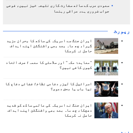
سعودی عرب کے ساتھ سفارت کاری نتیجہ خیز نہیں، فوجی
جواب ضروری ہے، عراقی رہنما
رپورٹ
ایران جنگ سے امریکہ کی ساکھ کا بحران مزید
گہرا، چھ ماہ بعد بھی واشنگٹن اپنے اہداف
حاصل نہ کرسکا
"معاہدۂ مکہ" اور سلامتی کا معمہ؛ صرف اتحاد
کیوں کافی نہیں؟
اسرائیل کا لیزر دفاعی نظام؛ فضائی دفاع کا
نیا باب یا محض دعوی؟
ایران جنگ نے امریکہ کی عالمی ساکھ کو شدید
دھچکا، چھ ماہ بعد بھی واشنگٹن اپنے اہداف
حاصل نہ کرسکا