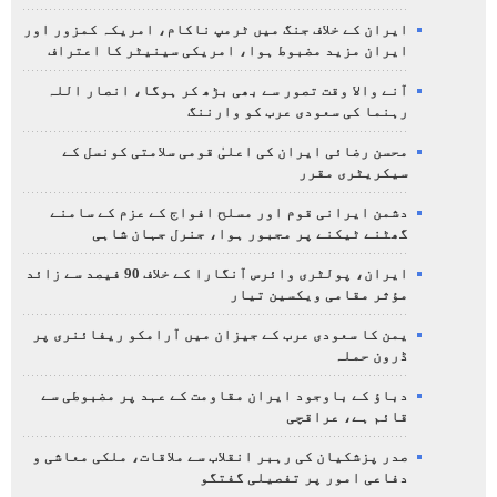
ایران کے خلاف جنگ میں ٹرمپ ناکام، امریکہ کمزور اور
ایران مزید مضبوط ہوا، امریکی سینیٹر کا اعتراف
آنے والا وقت تصور سے بھی بڑھ کر ہوگا، انصار اللہ
رہنما کی سعودی عرب کو وارننگ
محسن رضائی ایران کی اعلیٰ قومی سلامتی کونسل کے
سیکریٹری مقرر
دشمن ایرانی قوم اور مسلح افواج کے عزم کے سامنے
گھٹنے ٹیکنے پر مجبور ہوا، جنرل جہان شاہی
ایران، پولٹری وائرس آنگارا کے خلاف 90 فیصد سے زائد
مؤثر مقامی ویکسین تیار
یمن کا سعودی عرب کے جیزان میں آرامکو ریفائنری پر
ڈرون حملہ
دباؤ کے باوجود ایران مقاومت کے عہد پر مضبوطی سے
قائم ہے، عراقچی
صدر پزشکیان کی رہبر انقلاب سے ملاقات، ملکی معاشی و
دفاعی امور پر تفصیلی گفتگو