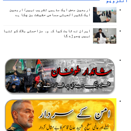
انٹرويو
اربعین محض ایک مذہبی تقریب نہیں/ اربعین
ایک کثیرالجہتی سماجی حقیقت بن چکا ہے
ایران نے ثابت کیا کہ وہ مزاحمتی بلاک کو تنہا
نہیں چھوڑے گا