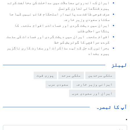
ایران کے اندرونی معاملات میں مداخلت کی مخالفت کرتے
ہیں، شنگھائی تعاون کونسل
صرف فوجی طاقت سے پائیدار استحکام قائم نہیں کیا جا
سکتا، سعودی وزیر خارجہ
ایران میں دہشت گردی اور فسادات، اقوام متحدہ کا
ہنگامی اجلاس طلب
اقوام متحدہ ایران میں دہشت گردی اور فسادات کی مذمت
کرے، عراقچی کا گوتریش کو خط
بحرانوں کے حل کے لیے مذاکرات اور سفارت کاری ناگزیر
ہیں، بغداد
لیبلز
ملکی سرحدیں
ملکی سرحد
پوری قوت
ایرانی وزیر خارجہ
سعودی عرب
ایران اور سعودی عرب
آپ کا تبصرہ