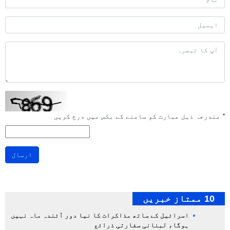
*
مندرجہ ذیل عبارت کو سامنے کے بکس میں درج کریں
ارسال
10 ممتاز خبریں
اسرائیل کے ساتھ مذاکرات کا نیا دور آئندہ ماہ نہیں
ہوگا، لبنانی سفارتی ذرائع