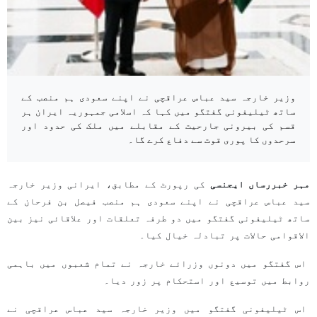
وزیر خارجہ سید عباس عراقچی نے اپنے سعودی ہم منصب کے
ساتھ ٹیلیفونی گفتگو میں کہا کہ اسلامی جمہوریہ ایران ہر
قسم کی بیرونی جارحیت کے مقابلے میں ملک کی حدود اور
سرحدوں کا پوری قوت سے دفاع کرے گا۔
مہر خبررساں ایجنسی
کی رپورٹ کے مطابق، ایرانی وزیر خارجہ
سید عباس عراقچی نے اپنے سعودی ہم منصب فیصل بن فرحان کے
ساتھ ٹیلیفونی گفتگو میں دو طرفہ تعلقات اور علاقائی نیز بین
الاقوامی حالات پر تبادلہ خیال کیا۔
اس گفتگو میں دونوں وزرائے خارجہ نے تمام شعبوں میں باہمی
روابط میں توسیع اور استحکام پر زور دیا۔
اس ٹیلیفونی گفتگو میں وزیر خارجہ سید عباس عراقچی نے