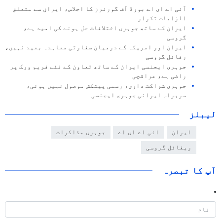
آئی اے ای اے بورڈ آف گورنرز کا اجلاس، ایران سے متعلق
الزامات تکرار
ایران کے ساتھ جوہری اختلافات حل ہونے کی امید ہے،
گروسی
ایران اور امریکہ کے درمیان سفارتی معاہدہ بعید نہیں،
رفائل گروسی
جوہری ایجنسی ایران کے ساتھ تعاون کے نئے فریم ورک پر
راضی ہے، عراقچی
جوہری شراکت داری، رسمی پیشکش موصول نہیں ہوئی،
سربراہ ایرانی جوہری ایجنسی
لیبلز
ایران
آئی اے ای اے
جوہری مذاکرات
ریفائل گروسی
آپ کا تبصرہ