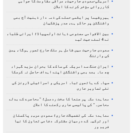
امریکی-سعودی جارحیت، عراقی مقاومت کا جوابی
کارروائی مؤخر کرنے کا اعلان
ہیروشیما پر ایٹمی حملے کی ذمہ دار ذہنیت آج بھی
واشنگٹن پر حاکم ہے، صدر پزشکیان
بین الاقوامی مصنوعی ذہانت اولمپیاڈ؛ ایرانی طلباء
نے 4 تمغے جیت لیے
سعودی جارحیت میں شامل ہر ملک جارح تصور ہوگا، یمن
کی وارننگ
ایران جنگ سے امریکہ کی ساکھ کا بحران مزید گہرا،
چھ ماہ بعد بھی واشنگٹن اپنے اہداف حاصل نہ کرسکا
سپاہ کے ہاتھوں تباہ امریکی و اسرائیلی ڈرونز کی
نئی تصاویر جاری
معاہدۂ مکہ پر صنعا کا سخت ردعمل؛ "محاصرے کے بدلے
محاصرہ" کی پالیسی جاری رکھنے کا اعلان
معاہدۂ مکہ کی تفصیلات جاری؛ سعودی عرب، پاکستان
اور ترکیہ کے درمیان مشترکہ دفاعی تعاون کا نیا
فریم ور