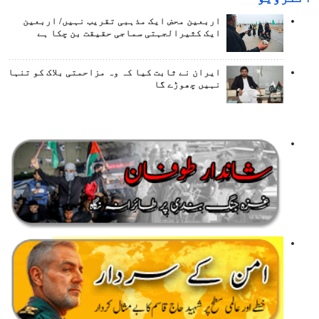
اربعین محض ایک مذہبی تقریب نہیں/ اربعین
ایک کثیرالجہتی سماجی حقیقت بن چکا ہے
ایران نے ثابت کیا کہ وہ مزاحمتی بلاک کو تنہا
نہیں چھوڑے گا