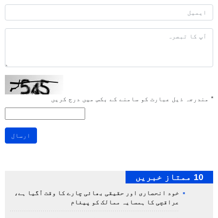
*
مندرجہ ذیل عبارت کو سامنے کے بکس میں درج کریں
ارسال
10 ممتاز خبریں
خود انحصاری اور حقیقی بھائی چارے کا وقت آگیا ہے،
عراقچی کا ہمسایہ ممالک کو پیغام