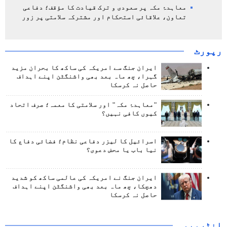
معاہدۂ مکہ پر سعودی و ترک قیادت کا مؤقف؛ دفاعی
تعاون، علاقائی استحکام اور مشترکہ سلامتی پر زور
رپورٹ
ایران جنگ سے امریکہ کی ساکھ کا بحران مزید
گہرا، چھ ماہ بعد بھی واشنگٹن اپنے اہداف
حاصل نہ کرسکا
"معاہدۂ مکہ" اور سلامتی کا معمہ؛ صرف اتحاد
کیوں کافی نہیں؟
اسرائیل کا لیزر دفاعی نظام؛ فضائی دفاع کا
نیا باب یا محض دعوی؟
ایران جنگ نے امریکہ کی عالمی ساکھ کو شدید
دھچکا، چھ ماہ بعد بھی واشنگٹن اپنے اہداف
حاصل نہ کرسکا
انٹرويو