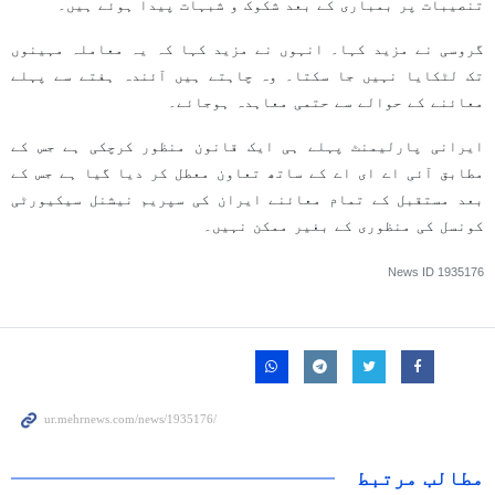
تنصیبات پر بمباری کے بعد شکوک و شبہات پیدا ہوئے ہیں۔
گروسی نے مزید کہا۔ انہوں نے مزید کہا کہ یہ معاملہ مہینوں
تک لٹکایا نہیں جا سکتا۔ وہ چاہتے ہیں آئندہ ہفتے سے پہلے
معائنے کے حوالے سے حتمی معاہدہ ہوجائے۔
ایرانی پارلیمنٹ پہلے ہی ایک قانون منظور کرچکی ہے جس کے
مطابق آئی اے ای اے کے ساتھ تعاون معطل کر دیا گیا ہے جس کے
بعد مستقبل کے تمام معائنے ایران کی سپریم نیشنل سیکیورٹی
کونسل کی منظوری کے بغیر ممکن نہیں۔
News ID
1935176
مطالب مرتبط