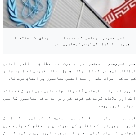
عالمی جوہری ایجنسی کے سربراہ نے ایران کے ساتھ نئے
جوہری مذاکرات کی کوشش کی جارہی ہے۔
مہر خبررساں ایجنسی
کی رپورٹ کے مطابق، عالمی ایٹمی
توانائی ایجنسی کے ڈائریکٹر جنرل رفائل گروسی نے امید ظاہر
کی ہے کہ ایران جلد از جلد ایٹمی معائنوں پر اتفاق کرے گا۔
انہوں نے کہا کہ ایجنسی آنے والے چند دنوں میں ایران کے ساتھ
ایک اور ملاقات کرنے کی کوشش کر رہی ہے تاکہ معائنوں کا عمل
دوبارہ شروع ہوسکے۔
گروسی نے میڈیا سے گفتگو میں تصدیق کی کہ ایران کے اعلیٰ
افزودہ یورینیم کے ذخائر کی صورتحال یا مقام کے بارے میں
ایجنسی کے پاس کوئی معلومات موجود نہیں ہیں، کیونکہ ان