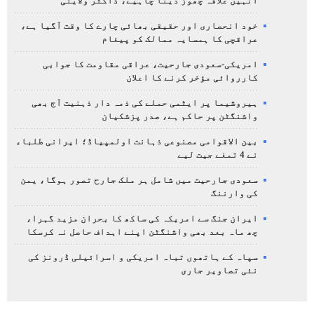
انہیں علاقہ چھوڑ دینا چاہیے، ڈاکٹر ولایتی
خود انحصاری اور حقیقی بھائی چارے کا وقت آگیا ہے،
عراقچی کا ہمسایہ ممالک کو پیغام
امریکی-سعودی جارحیت، عراقی مقاومت کا جوابی
کارروائی مؤخر کرنے کا اعلان
ہیروشیما پر ایٹمی حملے کی ذمہ دار ذہنیت آج بھی
واشنگٹن پر حاکم ہے، صدر پزشکیان
بین الاقوامی مصنوعی ذہانت اولمپیاڈ؛ ایرانی طلباء
نے 4 تمغے جیت لیے
سعودی جارحیت میں شامل ہر ملک جارح تصور ہوگا، یمن
کی وارننگ
ایران جنگ سے امریکہ کی ساکھ کا بحران مزید گہرا،
چھ ماہ بعد بھی واشنگٹن اپنے اہداف حاصل نہ کرسکا
سپاہ کے ہاتھوں تباہ امریکی و اسرائیلی ڈرونز کی
نئی تصاویر جاری