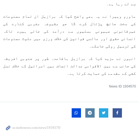
سے لے رہا ہے۔
ماورو وییرا نے یہ بھی واضح کیا کہ برازیل ان تمام مصنوعات
کی سخت جانچ پڑتال کرے گا جو مقبوضہ مغربی کنارے کی
غیرقانونی صہیونی بستیوں سے درآمد کی جاتی ہیں، تاکہ
انسانی حقوق اور عالمی قوانین کی خلاف ورزی میں ملوث مصنوعات
کی ترسیل روکی جاسکے۔
انہوں نے مزید کہا کہ برازیل باقاعدہ طور پر جنوبی افریقہ
کی جانب سے بین الاقوامی عدالت انصاف میں اسرائیل کے خلاف نسل
کشی کے مقدمے کی حمایت کرتا ہے۔
News ID
1934570