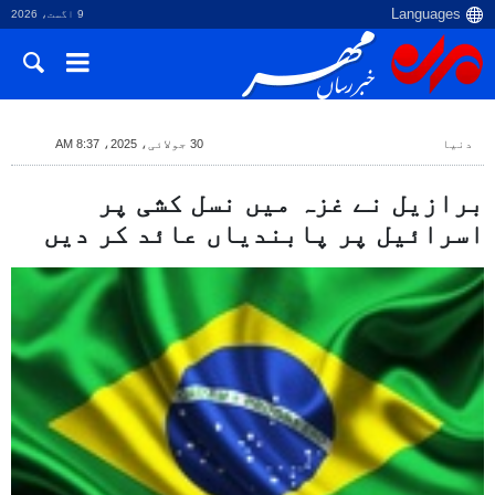
9 اگست، 2026
دنیا
30 جولائی، 2025، 8:37 AM
برازیل نے غزہ میں نسل کشی پر
اسرائیل پر پابندیاں عائد کر دیں