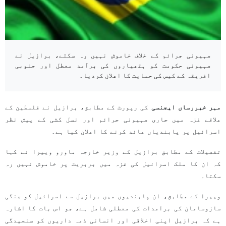
صہیونی جرائم کے خلاف خاموش نہیں رہ سکتے، برازیل نے
صہیونی حکومت کو ہتھیاروں کی برآمد معطل اور جنوبی
افریقہ کے کیس کی حمایت کا اعلان کردیا۔
مہر خبررساں ایجنسی
کی رپورٹ کے مطابق، برازیل نے فلسطین کے
علاقے غزہ میں جاری صہیونی جرائم اور نسل کشی کے پیش نظر
اسرائیل پر پابندیاں عائد کرنے کا اعلان کیا ہے۔
تفصیلات کے مطابق برازیل کے وزیر خارجہ ماورو وییرا نے کہا
کہ ان کا ملک اسرائیل کی غزہ میں بربریت پر خاموش نہیں رہ
سکتا۔
وییرا کے مطابق، ان پابندیوں میں برازیل سے اسرائیل کو جنگی
سازوسامان کی برآمدات کی معطلی شامل ہے، جو اس بات کا اشارہ
ہے کہ برازیل اپنی اخلاقی اور انسانی ذمہ داریوں کو سنجیدگی