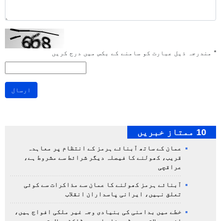
*
مندرجہ ذیل عبارت کو سامنے کے بکس میں درج کریں
ارسال
10 ممتاز خبریں
عمان کے ساتھ آبنائے ہرمز کے انتظام پر معاہدہ
قریب، کھولنے کا فیصلہ دیگر شرائط سے مشروط ہے،
عراقچی
آبنائے ہرمز کھولنے کا عمان سے مذاکرات سے کوئی
تعلق نہیں، ایرانی پاسداران انقلاب
خطے میں بدامنی کی بنیادی وجہ غیر ملکی افواج ہیں،