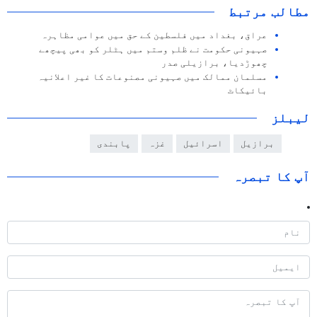
مطالب مرتبط
عراق، بغداد میں فلسطین کے حق میں عوامی مظاہرہ
صہیونی حکومت نے ظلم وستم میں ہٹلر کو بھی پیچھے
چھوڑدیا، برازیلی صدر
مسلمان ممالک میں صہیونی مصنوعات کا غیر اعلانیہ
بائیکاٹ
لیبلز
برازیل
اسرائیل
غزہ
پابندی
آپ کا تبصرہ