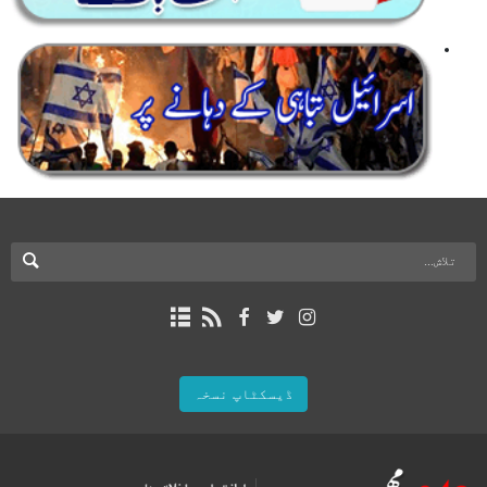
ڈیسکٹاپ نسخہ