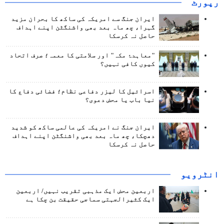
رپورٹ
ایران جنگ سے امریکہ کی ساکھ کا بحران مزید
گہرا، چھ ماہ بعد بھی واشنگٹن اپنے اہداف
حاصل نہ کرسکا
"معاہدۂ مکہ" اور سلامتی کا معمہ؛ صرف اتحاد
کیوں کافی نہیں؟
اسرائیل کا لیزر دفاعی نظام؛ فضائی دفاع کا
نیا باب یا محض دعوی؟
ایران جنگ نے امریکہ کی عالمی ساکھ کو شدید
دھچکا، چھ ماہ بعد بھی واشنگٹن اپنے اہداف
حاصل نہ کرسکا
انٹرويو
اربعین محض ایک مذہبی تقریب نہیں/ اربعین
ایک کثیرالجہتی سماجی حقیقت بن چکا ہے