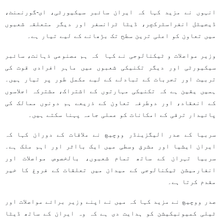
انہوں نے مزید کہا کہ ایران سائبر سیکیورٹی، ای-گورنمنٹ،
ڈیجیٹل انفراسٹرکچر، ڈیٹا ٹرانسفر اور دیگر متعلقہ شعبوں
میں تعاون کو اعلی ترین سطح تک بڑھانے کے لیے تیار ہے۔
وزیر مواصلات و ٹیکنالوجی نے کہا کہ ہم مصنوعی ذہانت، سائبر
سیکیورٹی اور دیگر تکنیکی شعبوں میں ماہر افرادی قوت کی
تربیت اور تجربات کے تبادلے کے لیے مکمل طور پر تیار ہیں۔
ہمیں یقین ہے کہ تکنیکی مہارتوں کے اشتراک، مشترکہ اجلاسوں
کے انعقاد، اور دوطرفہ تعاون کے ذریعے ہم دونوں ممالک کی
پائیدار ترقی کے امکانات کو عملی جامہ پہنا سکتے ہیں۔
سربیا کے صدر الیگزینڈر ووچیچ نے ملاقات کے دوران کہا کہ
ایران ایشیا اور مشرق وسطی میں ایک بااثر اور اہم ملک ہے۔
سربیا تہران کے ساتھ تمام شعبوں، بالخصوص مواصلات اور
انفارمیشن ٹیکنالوجی کے میدان میں تعلقات کے فروغ کا خیر
مقدم کرتا ہے۔
صدر ووچیچ نے مزید کہا کہ میں نے اپنے وزیر برائے مواصلات اور
ٹیلی کمیونیکیشن کو ہدایت دی ہے کہ وہ ایران کے ساتھ ڈیٹا