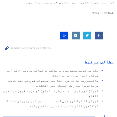
ٹرانسفر جیسے شعبوں میں تعاون کو یقینی بنائیں۔
News ID
1930746
مطالب مرتبط
جلد ہی قومی مصنوعی ذہانت کے ترقیاتی پروگرام کا آغاز
ہوگا، ایرانی وزیر مواصلات
مائیکروسافٹ نے غزہ جنگ میں صہیونی فوج کی حمایت کی،
برطانوی اخبار کا تہلکہ خیز انکشاف
ایران اور کیوبا کا دوطرفہ تعاون کو مزید فروغ دینے پر
اتفاق
ایران کا ایک اور طبی کارنامہ، روس اور یوریشن ممالک
کو لاکھوں ڈالر مالیت کے سیپلمنٹس برآمد
لیبلز