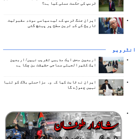
ٹرمپ کی حکمت عملی کیا ہے؟
ایران جنگ ٹرمپ کے لیے سیاسی موت، مقبولیت
تاریخ کی کم ترین سطح پر پہنچ گئی
انٹرويو
اربعین محض ایک مذہبی تقریب نہیں/ اربعین
ایک کثیرالجہتی سماجی حقیقت بن چکا ہے
ایران نے ثابت کیا کہ وہ مزاحمتی بلاک کو تنہا
نہیں چھوڑے گا