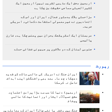
اربعین محض ایک مذہبی تقریب نہیں/ اربعین ایک
کثیرالجہتی سماجی حقیقت بن چکا ہے
مزاحمتی بلاک بدستور فعال، ایران اور اس کے
اتحادیوں نے غیرمعمولی استقامت دکھائی، امریکی
جریدہ
عربستان ایک اسٹریٹجک بحران میں پھنس چکا ہے، فارن
پالیسی
جنوبی لبنان کے دو علاقوں پر صہیونی فضائی حملے
رپورٹ
ایران جنگ نے امریکہ کی عالمی ساکھ کو شدید
دھچکا، چھ ماہ بعد بھی واشنگٹن اپنے اہداف
حاصل نہ کرسکا
اربعین؛ دنیا کا سب سے بڑا پرامن اجتماع،
عشق حسینؑ، ایثار اور انسانیت کا عالمی
پیغام
جنگ میں وقفہ یا نئی چال؟ ایران کے معاملے پر