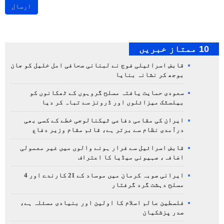
ارسال
10 ممتاز خبریں
قابض اسرائیلی فوج نے لبنانی صحافی امل خلیل کو جان
بوجھ کر نشانہ بنایا
سعودی حمایت یافتہ مسلح گروہوں کے ٹھکانوں کو
بیلسٹک میزائلوں اور ڈرونز سے تباہ کر دیا
ایران کی مقامی دفاعی ٹیکنالوجی خطے کے کسی بھی
درآمدی نظام سے برتر ہے، قائم مقام وزیر دفاع
قابض اسرائیل سے فرار ہونے والوں میں غیر معمولی
اضافہ، صہیونی میڈیا کا اعتراف
ایرانی صوبہ کرمان میں موساد کے 21 کارندے اور 4
مسلح دہشت گرد گرفتار
فلسطین عالم اسلام کا اولین اور بنیادی مسئلہ ہے،
صدر پزشکیان