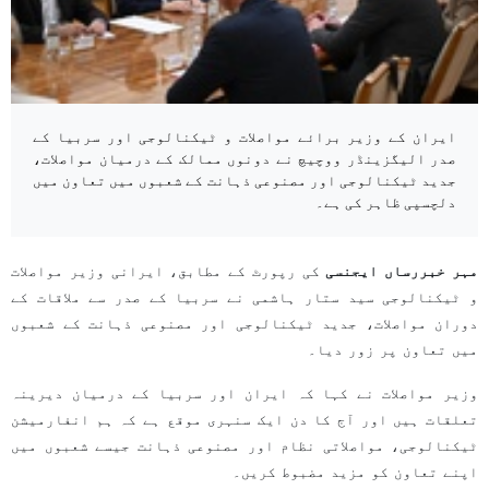
ایران کے وزیر برائے مواصلات و ٹیکنالوجی اور سربیا کے
صدر الیگزینڈر ووچیچ نے دونوں ممالک کے درمیان مواصلات،
جدید ٹیکنالوجی اور مصنوعی ذہانت کے شعبوں میں تعاون میں
دلچسپی ظاہر کی ہے۔
مہر خبررساں ایجنسی
کی رپورٹ کے مطابق، ایرانی وزیر مواصلات
و ٹیکنالوجی سید ستار ہاشمی نے سربیا کے صدر سے ملاقات کے
دوران مواصلات، جدید ٹیکنالوجی اور مصنوعی ذہانت کے شعبوں
میں تعاون پر زور دیا۔
وزیر مواصلات نے کہا کہ ایران اور سربیا کے درمیان دیرینہ
تعلقات ہیں اور آج کا دن ایک سنہری موقع ہے کہ ہم انفارمیشن
ٹیکنالوجی، مواصلاتی نظام اور مصنوعی ذہانت جیسے شعبوں میں
اپنے تعاون کو مزید مضبوط کریں۔