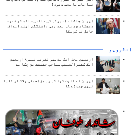
نیا باب یا محض دعوی؟
ایران جنگ نے امریکہ کی عالمی ساکھ کو شدید
دھچکا، چھ ماہ بعد بھی واشنگٹن اپنے اہداف
حاصل نہ کرسکا
انٹرويو
اربعین محض ایک مذہبی تقریب نہیں/ اربعین
ایک کثیرالجہتی سماجی حقیقت بن چکا ہے
ایران نے ثابت کیا کہ وہ مزاحمتی بلاک کو تنہا
نہیں چھوڑے گا