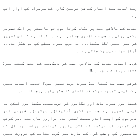
چند لمحے بعد اخبار کے فن تزیین کاری کے سربراہ کی آواز آتی
ہے۔
صفحے کے بالائی حصے پر نگاہ کرتا ہوں تو مانیٹر پر ایک تصویر
رکھی ہوئی ہے جس سے نظریں چرارہا ہے۔۔۔ کہتا ہے کہ اس تصویر
کو میں نہیں لگا سکتا۔۔۔ یہ بچی میری بیٹی کی ہم شکل ہے۔۔۔
آواز سینے میں رک جاتی ہے۔۔۔
کچھ احباب صفحے کے بالائی حصے کو دیکھنے کے بعد کہتے ہیں:
کتنا دردناک منظر ہے!!!
کوئی غصے سے کہتا ہے: تیرے بچے نہیں ہیں؟ تجھے احساس نہیں
ہے؟ ایسی تصویر دیکھ کر انسان کا جگر پارہ ہوجاتا ہے۔
کہتا ہوں تیری بات اور نگاہوں کو خوب سمجھ سکتا ہوں لیکن یہ
ایسی تصویر ہے جو سینکڑوں آرٹیکلز، ویڈیوز، خبروں اور
تجزیوں کو اپنے اندر سمیٹ لیتی ہے۔ ہزاروں سال بعد بھی کوئی
اس تصویر کو دیکھے تو نتن یاہو، گیلانت، بینٹ اور ان کے
ساتھیوں کی وحشی گری کے بارے میں کچھ بتانے کی ضرورت نہیں