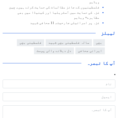
ویڈیو
فلسطینیوں کے جائز مطالبات کی حمایت کرتے ہیں، چین
غزہ کی حمایت میں آسٹریلیا اور کینیڈا میں بھی
مظاہرے+ ویڈیو
غزہ پر اسرائیلی جارحیت، 11 صحافی شہید
لیبلز
بچی
سالہ فلسطینی بچی شہید
فلسطینی بچی
ایرانی صحافی
دل دہلانے والی پوسٹ
آپ کا تبصرہ