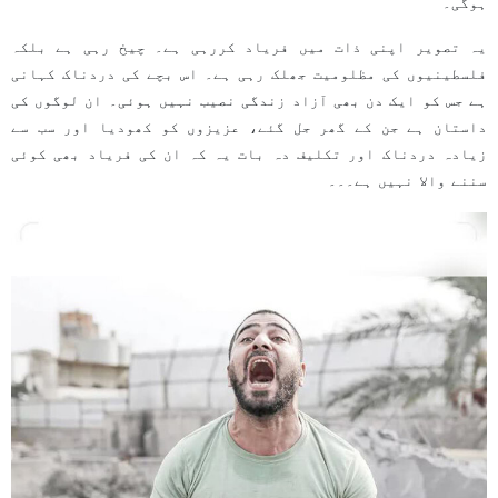
ہوگی۔
یہ تصویر اپنی ذات میں فریاد کررہی ہے۔ چیخ رہی ہے بلکہ
فلسطینیوں کی مظلومیت جھلک رہی ہے۔ اس بچے کی دردناک کہانی
ہے جس کو ایک دن بھی آزاد زندگی نصیب نہیں ہوئی۔ ان لوگوں کی
داستان ہے جن کے گھر جل گئے، عزیزوں کو کھودیا اور سب سے
زیادہ دردناک اور تکلیف دہ بات یہ کہ ان کی فریاد بھی کوئی
سننے والا نہیں ہے۔۔۔