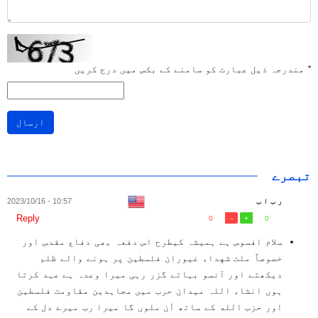
*
مندرجہ ذیل عبارت کو سامنے کے بکس میں درج کریں
ارسال
تبصرے
ر ب ا ب
10:57 - 2023/10/16
Reply
0
0
سلام افسوس ہے ہمیشہ کیطرح اس دفعہ بھی دفاع مقدس اور
خصوصاً ملت شهداء غيوران فلسطین پر ہونے والے ظلم
دیکھتے اور آنسو بہاتے گزر رہی میرا وعدہ ہے عہد کرتا
ہوں انشاء اللہ میدان حرب میں مجاہدین مقاومت فلسطین
اور حزب الله کے ساتھ آن ملوں گا میرا رب میرے دل کے