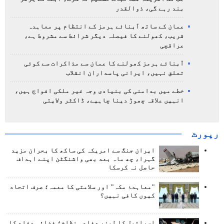
بند رہے گی، ذوالقدر
عمان کے ساتھ آبنائے ہرمز کے انتظام پر معاہدہ
قریب، کھولنے کا فیصلہ دیگر شرائط سے مشروط ہے،
عراقچی
آبنائے ہرمز کھولنے کا عمان سے مذاکرات سے کوئی
تعلق نہیں، ایرانی پاسداران انقلاب
خطے میں بدامنی کی بنیادی وجہ غیر ملکی افواج ہیں،
انہیں علاقہ چھوڑ دینا چاہیے، ڈاکٹر ولایتی
رپورٹ
ایران جنگ سے امریکہ کی ساکھ کا بحران مزید
گہرا، چھ ماہ بعد بھی واشنگٹن اپنے اہداف
حاصل نہ کرسکا
"معاہدۂ مکہ" اور سلامتی کا معمہ؛ صرف اتحاد
کیوں کافی نہیں؟
اسرائیل کا لیزر دفاعی نظام؛ فضائی دفاع کا