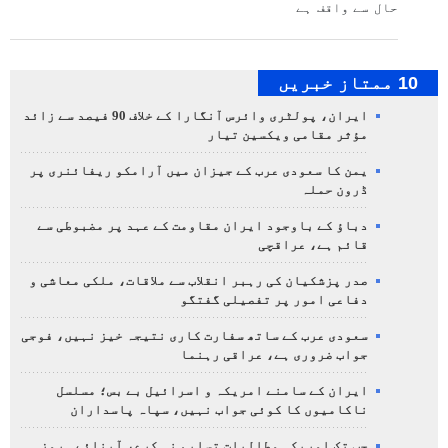
حال سے واقف ہے
10 ممتاز خبریں
ایران، پولٹری وائرس آنگارا کے خلاف 90 فیصد سے زائد
مؤثر مقامی ویکسین تیار
یمن کا سعودی عرب کے جیزان میں آرامکو ریفائنری پر
ڈرون حملہ
دباؤ کے باوجود ایران مقاومت کے عہد پر مضبوطی سے
قائم ہے، عراقچی
صدر پزشکیان کی رہبر انقلاب سے ملاقات، ملکی معاشی و
دفاعی امور پر تفصیلی گفتگو
سعودی عرب کے ساتھ سفارت کاری نتیجہ خیز نہیں، فوجی
جواب ضروری ہے، عراقی رہنما
ایران کے سامنے امریکہ و اسرائیل بے بس؛ مسلسل
ناکامیوں کا کوئی جواب نہیں، سپاہ پاسداران
جب تک امریکہ مطالبات تسلیم نہ کرے، آبنائے ہرمز