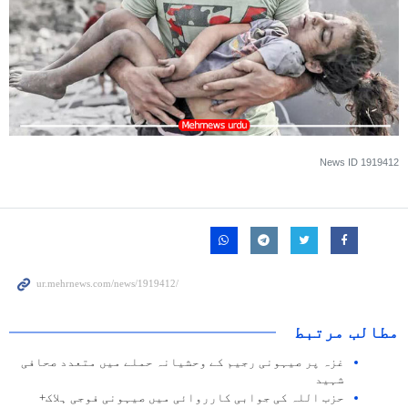
News ID
1919412
مطالب مرتبط
غزہ پر صیہونی رجیم کے وحشیانہ حملے میں متعدد صحافی
شہید
حزب اللہ کی جوابی کارروائی میں صیہونی فوجی ہلاک+