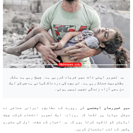
یہ تصویر اپنی ذات میں فریاد کررہی ہے۔ چیخ رہی ہے بلکہ
مظلومیت جھلک رہی ہے۔ اس بچے کی دردناک کہانی ہے جس کو ایک
دن بھی آزاد زندگی نصیب نہیں ہوئی۔
مہر خبررساں ایجنسی
کی رپورٹ کے مطابق، ایرانی صحافی نے
سوشل میڈیا پر لکھا کہ روزانہ ایک تصویر انتخاب کرکے چیف
ایڈیٹر کو تاکید کرتا ہوں کہ یہ اخبار کے صفحہ اول کی سٹوری
پکچر کے لئے استعمال کریں۔