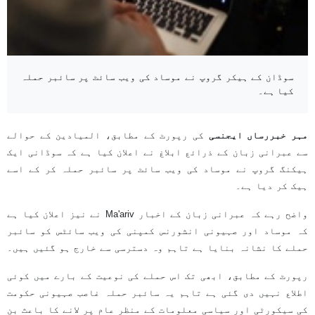
سوڈان کے ہیکر گروپ نے موساد کی ویب سائٹ پر سائبر حملہ
کیا ہے۔
مہر خبررساں ایجنسی
کی رپورٹ کے مطابق، المیادین کے حوالے
سے عبرانی زبان کے ذرائع ابلاغ نے اعلان کیا ہے کہ سوڈانی ایک
ہیکنگ گروپ نے موساد کی ویب سائٹ پر سائبر حملہ کر کے اسے
ہیک کر دیا ہے۔
واضح رہے کہ عبرانی زبان کے اخبار Ma'ariv نے نیز اعلان کیا ہے
کہ موساد اور صہیونی انشورنس کمپنی کی ویب سائٹس کو سائبر
حملے کا نشانہ بنایا ہے تاہم وہ دسترسی سے خارج ہو گئیں ہیں۔
رپورٹ کے مطابق، ابھی تک اس حملے کی نوعیت کے بارے میں کوئی
اطلاع نہیں دی گئی ہے تاہم یہ سائبر حملہ غاصب صہیونی حکومت
کی سیکورٹی اور سیاسی معلومات کے منظر عام پر لانے کا باعث بن