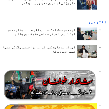
تاریخ کی کم ترین سطح پر پہنچ گئی
انٹرويو
اربعین محض ایک مذہبی تقریب نہیں/ اربعین
ایک کثیرالجہتی سماجی حقیقت بن چکا ہے
ایران نے ثابت کیا کہ وہ مزاحمتی بلاک کو تنہا
نہیں چھوڑے گا