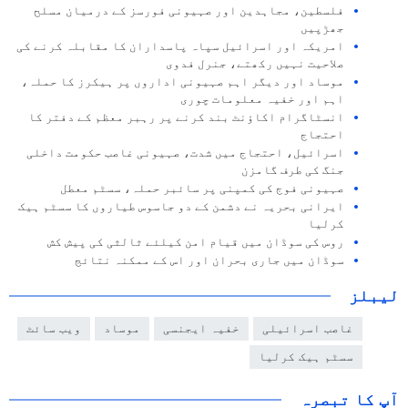
فلسطین، مجاہدین اور صہیونی فورسز کے درمیان مسلح
جھڑپیں
امریکہ اور اسرائیل سپاہ پاسداران کا مقابلہ کرنے کی
صلاحیت نہیں رکھتے، جنرل فدوی
موساد اور دیگر اہم صہیونی اداروں پر ہیکرز کا حملہ،
اہم اور خفیہ معلومات چوری
انسٹاگرام اکاؤنٹ بند کرنے پر رہبر معظم کے دفتر کا
احتجاج
اسرائیل، احتجاج میں شدت، صہیونی غاصب حکومت داخلی
جنگ کی طرف گامزن
صہیونی فوج کی کمپنی پر سائبر حملہ، سسٹم معطل
ایرانی بحریہ نے دشمن کے دو جاسوس طیاروں کا سسٹم ہیک
کرلیا
روس کی سوڈان میں قیام امن کیلئے ثالثی کی پیش کش
سوڈان میں جاری بحران اور اس کے ممکنہ نتائج
لیبلز
غاصب اسرائیلی
خفیہ ایجنسی
موساد
ویب سائٹ
سسٹم ہیک کرلیا
آپ کا تبصرہ