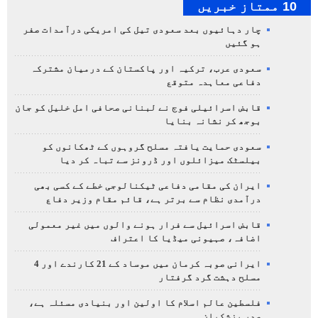
10 ممتاز خبریں
چار دہائیوں بعد سعودی تیل کی امریکی درآمدات صفر
ہو گئیں
سعودی عرب، ترکیہ اور پاکستان کے درمیان مشترکہ
دفاعی معاہدہ متوقع
قابض اسرائیلی فوج نے لبنانی صحافی امل خلیل کو جان
بوجھ کر نشانہ بنایا
سعودی حمایت یافتہ مسلح گروہوں کے ٹھکانوں کو
بیلسٹک میزائلوں اور ڈرونز سے تباہ کر دیا
ایران کی مقامی دفاعی ٹیکنالوجی خطے کے کسی بھی
درآمدی نظام سے برتر ہے، قائم مقام وزیر دفاع
قابض اسرائیل سے فرار ہونے والوں میں غیر معمولی
اضافہ، صہیونی میڈیا کا اعتراف
ایرانی صوبہ کرمان میں موساد کے 21 کارندے اور 4
مسلح دہشت گرد گرفتار
فلسطین عالم اسلام کا اولین اور بنیادی مسئلہ ہے،
صدر پزشکیان