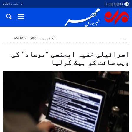
7 اگست، 2026
دنیا
25 اپریل، 2023، 10:58 AM
اسرائیلی خفیہ ایجنسی "موساد" کی
ویب سائٹ کو ہیک کرلیا