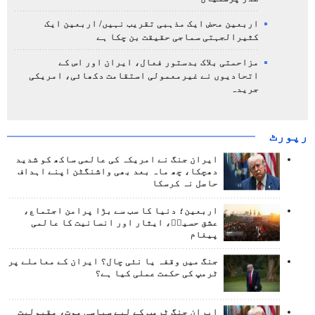
اربعین محض ایک مذہبی تقریب نہیں/ اربعین ایک
کثیرالجہتی سماجی حقیقت بن چکا ہے
مزاحمتی بلاک بدستور فعال، ایران اور اس کے
اتحادیوں نے غیرمعمولی استقامت دکھائی، امریکی
جریدہ
رپورٹ
ایران جنگ نے امریکہ کی عالمی ساکھ کو شدید
دھچکا، چھ ماہ بعد بھی واشنگٹن اپنے اہداف
حاصل نہ کرسکا
اربعین؛ دنیا کا سب سے بڑا پرامن اجتماع،
عشق حسینؑ، ایثار اور انسانیت کا عالمی
پیغام
جنگ میں وقفہ یا نئی چال؟ ایران کے معاملے پر
ٹرمپ کی حکمت عملی کیا ہے؟
ایران جنگ ٹرمپ کے لیے سیاسی موت، مقبولیت