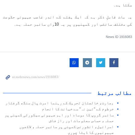
سکتا ہے۔
یہ بات قابلِ ذکر ہے کہ ایک ہفتے کے اندر غاصب صہیونی حکومت
کی مختلف سائٹس اور کمپنیوں پر یہ 10واں سائبر حملہ ہے۔
News ID
1916083
مطالب مرتبط
بھارت، خالصتان تحریک کے رہنما امرت پال سنگھ گرفتار
خرطوم کے "تین نہ" سے خیانت کا انجام
سائبر گروپ کا موساد اور اہم صہیونی سیکورٹی کمپنی پر
حملہ، حساس معلومات اور راز فاش
اسرائیل، انشورنس کمپنی پر سائبر حملہ، لاکھوں
صہیونیوں کا ڈیٹا چوری