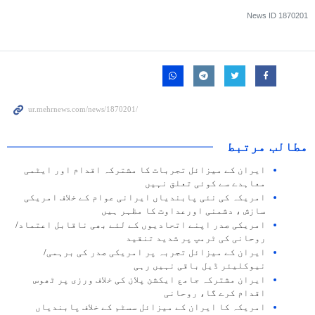
News ID
1870201
مطالب مرتبط
ایران کے میزائل تجربات کا مشترکہ اقدام اور ایٹمی
معاہدے سے کوئی تعلق نہیں
امریکہ کی نئی پابندیاں ایرانی عوام کے خلاف امریکی
سازش ، دشمنی اورعداوت کا مظہر ہیں
امریکی صدر اپنے اتحادیوں کے لئے بھی ناقابل اعتماد/
روحانی کی ٹرمپ پر شدید تنقید
ایران کے میزائل تجربہ پر امریکی صدر کی برہمی/
نیوکلیئر ڈیل باقی نہیں رہی
ایران مشترکہ جامع ایکشن پلان کی خلاف ورزی پر ٹھوس
اقدام کرے گا، روحانی
امریکہ کا ایران کے میزائل سسٹم کے خلاف پابندیاں