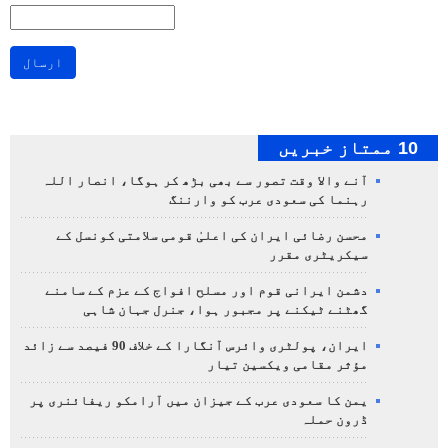
ارسال
10 ممتاز خبریں
آنے والا وقت تصور سے بھی بڑھ کر ہوگا، انصار اللہ
رہنما کی سعودی عرب کو وارننگ
محسن رضائی ایران کی اعلیٰ قومی سلامتی کونسل کے
سیکریٹری مقرر
دشمن ایرانی قوم اور مسلح افواج کے عزم کے سامنے
گھٹنے ٹیکنے پر مجبور ہوا، جنرل جہان شاہی
ایران، پولٹری وائرس آنگارا کے خلاف 90 فیصد سے زائد
مؤثر مقامی ویکسین تیار
یمن کا سعودی عرب کے جیزان میں آرامکو ریفائنری پر
ڈرون حملہ