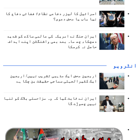
اسرائیل کا لیزر دفاعی نظام؛ فضائی دفاع کا
نیا باب یا محض دعوی؟
ایران جنگ نے امریکہ کی عالمی ساکھ کو شدید
دھچکا، چھ ماہ بعد بھی واشنگٹن اپنے اہداف
حاصل نہ کرسکا
انٹرويو
اربعین محض ایک مذہبی تقریب نہیں/ اربعین
ایک کثیرالجہتی سماجی حقیقت بن چکا ہے
ایران نے ثابت کیا کہ وہ مزاحمتی بلاک کو تنہا
نہیں چھوڑے گا