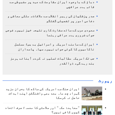
دباؤ کے باوجود ایران مقاومت کے عہد پر مضبوطی سے
قائم ہے، عراقچی
صدر پزشکیان کی رہبر انقلاب سے ملاقات، ملکی معاشی و
دفاعی امور پر تفصیلی گفتگو
سعودی عرب کے ساتھ سفارت کاری نتیجہ خیز نہیں، فوجی
جواب ضروری ہے، عراقی رہنما
ایران کے سامنے امریکہ و اسرائیل بے بس؛ مسلسل
ناکامیوں کا کوئی جواب نہیں، سپاہ پاسداران
جب تک امریکہ مطالبات تسلیم نہ کرے، آبنائے ہرمز
بند رہے گی، ذوالقدر
رپورٹ
ایران جنگ سے امریکہ کی ساکھ کا بحران مزید
گہرا، چھ ماہ بعد بھی واشنگٹن اپنے اہداف
حاصل نہ کرسکا
"معاہدۂ مکہ" اور سلامتی کا معمہ؛ صرف اتحاد
کیوں کافی نہیں؟