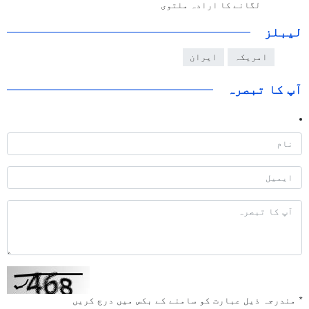
لگانے کا ارادہ ملتوی
لیبلز
امریکہ
ایران
آپ کا تبصرہ
*
مندرجہ ذیل عبارت کو سامنے کے بکس میں درج کریں