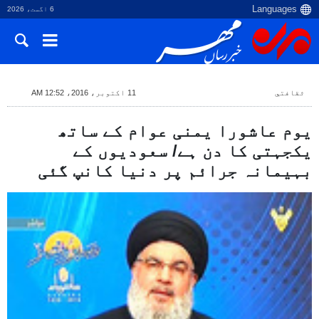
6 اگست، 2026
ثقافتي
11 اکتوبر، 2016، 12:52 AM
یوم عاشورا یمنی عوام کے ساتھ
یکجہتی کا دن ہے/ سعودیوں کے
بہیمانہ جرائم پر دنیا کانپ گئی