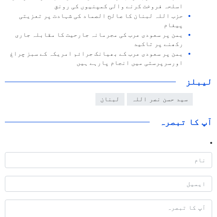
اسلحہ فروخت کرنے والی کمپنیوں کی رونق
حزب اللہ لبنان کا صالح الصماد کی شہادت پر تعزیتی
پیغام
یمن پر سعودی عرب کی مجرمانہ جارحیت کا مقابلہ جاری
رکھنے پر تاکید
یمن پر سعودی عرب کے بھیانک جرائم امریکہ کے سبز چراغ
اورسرپرستی میں انجام پارہے ہیں
لیبلز
سید حسن نصر اللہ
لبنان
آپ کا تبصرہ