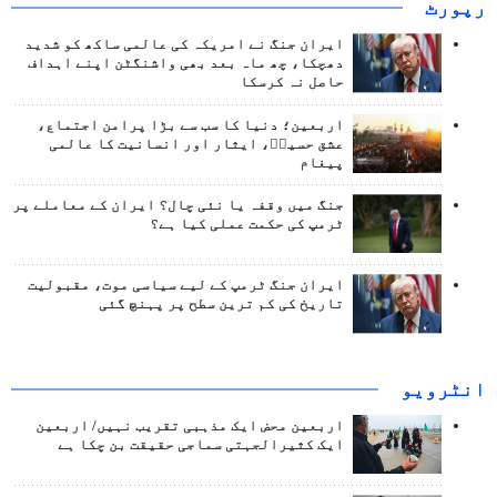
رپورٹ
ایران جنگ نے امریکہ کی عالمی ساکھ کو شدید
دھچکا، چھ ماہ بعد بھی واشنگٹن اپنے اہداف
حاصل نہ کرسکا
اربعین؛ دنیا کا سب سے بڑا پرامن اجتماع،
عشق حسینؑ، ایثار اور انسانیت کا عالمی
پیغام
جنگ میں وقفہ یا نئی چال؟ ایران کے معاملے پر
ٹرمپ کی حکمت عملی کیا ہے؟
ایران جنگ ٹرمپ کے لیے سیاسی موت، مقبولیت
تاریخ کی کم ترین سطح پر پہنچ گئی
انٹرويو
اربعین محض ایک مذہبی تقریب نہیں/ اربعین
ایک کثیرالجہتی سماجی حقیقت بن چکا ہے