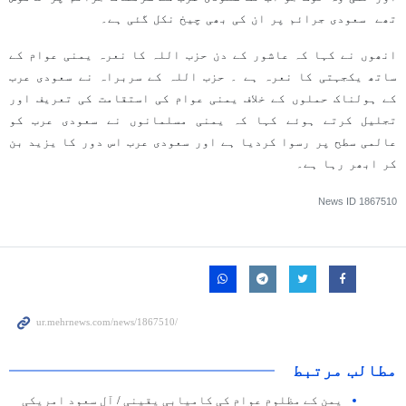
تھے سعودی جرائم پر ان کی بھی چیخ نکل گئی ہے۔
انھوں نے کہا کہ عاشور کے دن حزب اللہ کا نعرہ یمنی عوام کے
ساتھ یکجہتی کا نعرہ ہے ۔ حزب اللہ کے سربراہ نے سعودی عرب
کے ہولناک حملوں کے خلاف یمنی عوام کی استقامت کی تعریف اور
تجلیل کرتے ہوئے کہا کہ یمنی مسلمانوں نے سعودی عرب کو
عالمی سطح پر رسوا کردیا ہے اور سعودی عرب اس دور کا یزید بن
کر ابھر رہا ہے۔
News ID
1867510
مطالب مرتبط
یمن کے مظلوم عوام کی کامیابی یقینی / آل سعود امریکی