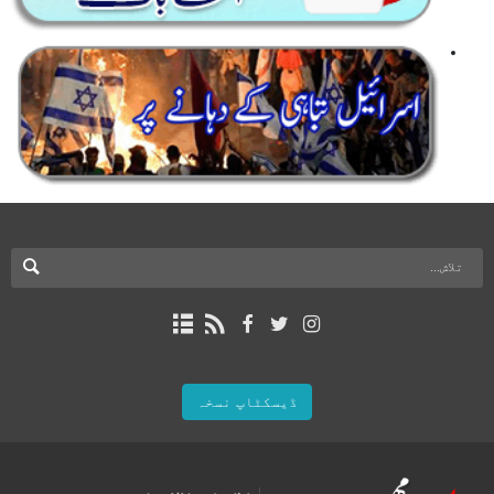
ڈیسکٹاپ نسخہ