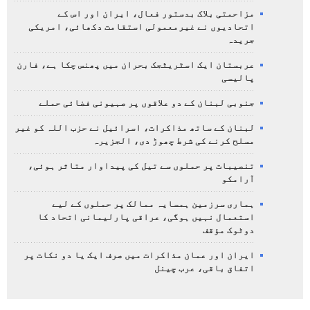
مزاحمتی بلاک بدستور فعال، ایران اور اس کے
اتحادیوں نے غیرمعمولی استقامت دکھائی، امریکی
جریدہ
عربستان ایک اسٹریٹجک بحران میں پھنس چکا ہے، فارن
پالیسی
جنوبی لبنان کے دو علاقوں پر صہیونی فضائی حملے
لبنان کے ساتھ مذاکرات، اسرائیل نے حزب اللہ کو غیر
مسلح کرنے کی شرط چھوڑ دی، الجزیرہ
تنصیبات پر حملوں سے تیل کی پیداوار متاثر ہوئی،
آرامکو
ہماری سرزمین ہمسایہ ممالک پر حملوں کے لیے
استعمال نہیں ہوگی، عراقی پارلیمانی اتحاد کا
دوٹوک مؤقف
ایران اور عمان مذاکرات میں صرف ایک یا دو نکات پر
اتفاق باقی، عرب چینل