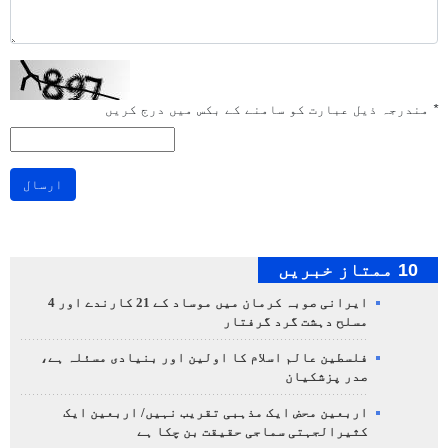
*
مندرجہ ذیل عبارت کو سامنے کے بکس میں درج کریں
ارسال
10 ممتاز خبریں
ایرانی صوبہ کرمان میں موساد کے 21 کارندے اور 4
مسلح دہشت گرد گرفتار
فلسطین عالم اسلام کا اولین اور بنیادی مسئلہ ہے،
صدر پزشکیان
اربعین محض ایک مذہبی تقریب نہیں/ اربعین ایک
کثیرالجہتی سماجی حقیقت بن چکا ہے