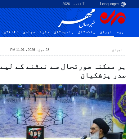
7 اگست، 2026
ہوم
ایران
پاکستان
ہندوستان
دنیا
سياسي
ثقافتي
ایران
28 جون، 2026، 11:01 PM
ہر ممکنہ صورتحال سے نمٹنے کے لیے
صدر پزشکیان