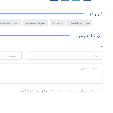
لیبلز
صدر پزشکیان
ایران
حضرت معصومہ
حرم حضرت م
آپ کا تبصرہ
*
مندرجہ ذیل عبارت کو سامنے کے بکس میں درج کریں