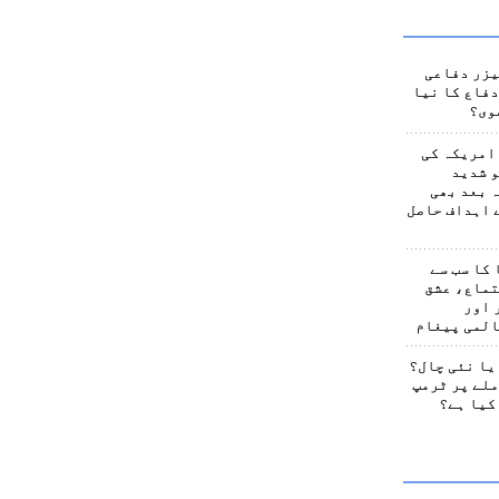
یزر دفاعی
فاع کا نیا
وی؟
امریکہ کی
 شدید
 بعد بھی
 اہداف حاصل
کا سب سے
تماع، عشق
 اور
المی پیغام
یا نئی چال؟
لے پر ٹرمپ
کیا ہے؟