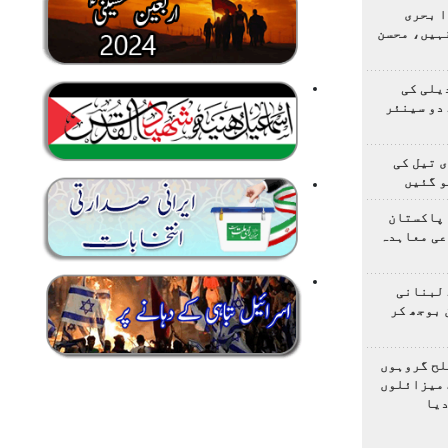
ا بحری
ہیں، محسن
یلی کی
دو سینئر
 تیل کی
و گئیں
 پاکستان
عی معاہدہ
 لبنانی
 بوجھ کر
لح گروہوں
 میزائلوں
دیا