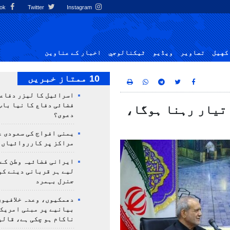
Facebook
Twitter
Instagram
کهيل
تصاوير
ویڈیو
ٹيكنالوجي
اخبار کے عناوین
10 ممتاز خبریں
اسرائیل کا لیزر دفاع
فضائی دفاع کا نیا باب
 تیار رہنا ہوگا،
دعوی؟
یمنی افواج کی سعودی ع
مراکز پر کارروائیاں 
ایرانی فضائیہ وطن کے 
لیے ہر قربانی دینے کو
جنرل بہمرد
دھمکیوں، وعدہ خلافیوں
بیانیے پر مبنی امریک
ناکام ہو چکی ہے، قالی