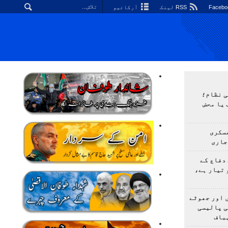
RSS لینک
آرکائیو
ی نظام؛
 یا محض
سکری
جاری
دفاع کے
 تیار ہے،
 اور جھوٹے
ی پالیسی
باف