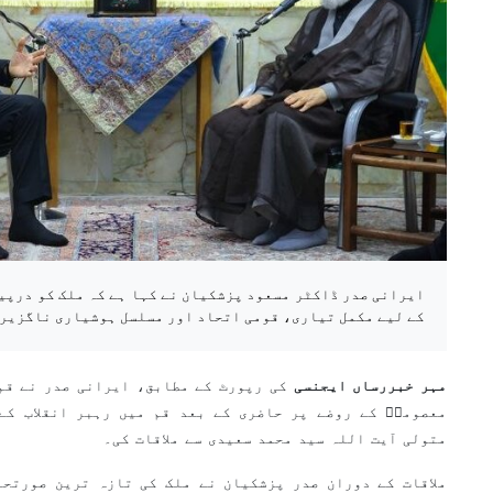
ایرانی صدر ڈاکٹر مسعود پزشکیان نے کہا ہے کہ ملک کو درپی
کے لیے مکمل تیاری، قومی اتحاد اور مسلسل ہوشیاری ناگزیر 
مہر خبررساں ایجنسی
کی رپورٹ کے مطابق، ایرانی صدر نے قم
معصومہؑ کے روضے پر حاضری کے بعد قم میں رہبر انقلاب کے 
متولی آیت اللہ سید محمد سعیدی سے ملاقات کی۔
ملاقات کے دوران صدر پزشکیان نے ملک کی تازہ ترین صورتحا