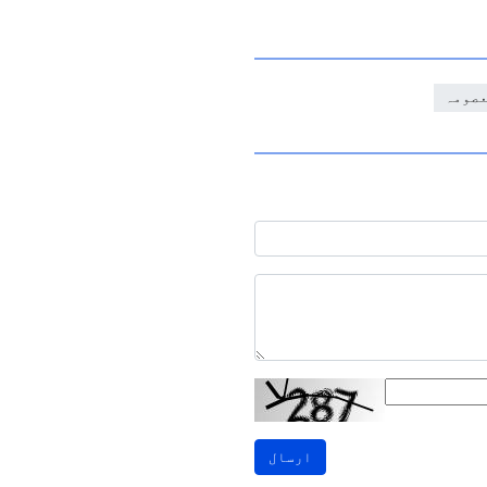
عصومہ
ارسال