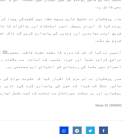
بھی شامل ہے۔
صدر پزشکیان نے خلیج فارس سمیت خطے میں کشیدگی پیدا کرن
ہوئے کہا کہ ایران ہمیشہ امن، استحکام اور مذاکرات کا حام
فریق اپنے معاہدوں اور وعدوں کی پاسداری کریں گے تاکہ خطے
فروغ مل سکے۔
انہوں نے کہا کہ قم کے دورے کا مقصد حضرت فاطمہ معصومہؑ ک
مراجعِ کرام، علما اور حوزۂ علمیہ کے اساتذہ سے ملاقات ب
انصرام میں علما کی رہنمائی کو انتہائی اہم سمجھتی ہے۔
صدر پزشکیان نے اس عزم کا اظہار کیا کہ حکومت عوام کی م
حالیہ جنگ کے شہدا کے خون کی پاسداری کرے گی، تاہم مو
ہوشیاری اور ہر ممکنہ صورتحال سے نمٹنے کے لیے مکمل تیاری
News ID
1940050