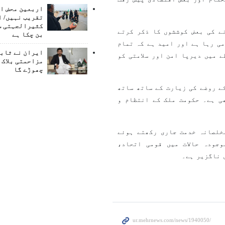
اربعین محض ا
تقریب نہیں/ ا
کثیرالجہتی س
ے کی بعض کوششوں کا ذکر کرتے
بن چکا ہے
ی رہا ہے اور امید ہے کہ تمام
ایران نے ثابت
 میں دیرپا امن اور سلامتی کو
مزاحمتی بلاک 
چھوڑے گا
ے روضے کی زیارت کے ساتھ ساتھ
ھی ہے۔ حکومت ملک کے انتظام و
خلصانہ خدمت جاری رکھتے ہوئے
جودہ حالات میں قومی اتحاد،
 ناگزیر ہے۔