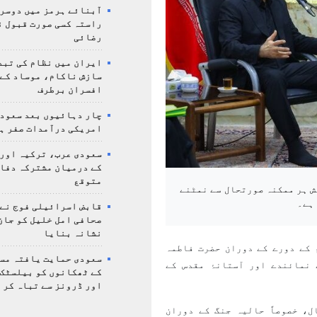
آبنائے ہرمز میں دوسر
راستہ کسی صورت قبول ن
رضائی
ایران میں نظام کی تبد
سازش ناکام، موساد کے 
افسران برطرف
چار دہائیوں بعد سعودی
امریکی درآمدات صفر ہ
سعودی عرب، ترکیہ اور
کے درمیان مشترکہ دفا
متوقع
ش ہر ممکنہ صورتحال سے نمٹنے
ہے۔
قابض اسرائیلی فوج نے
صحافی امل خلیل کو جان
نشانہ بنایا
 کے دورے کے دوران حضرت فاطمہ
سعودی حمایت یافتہ مس
نمائندے اور آستانۂ مقدس کے
کے ٹھکانوں کو بیلسٹک
اور ڈرونز سے تباہ کر 
ل، خصوصاً حالیہ جنگ کے دوران