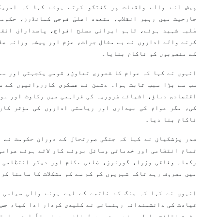
پیش آنے والے واقعات پر گفتگو کرتے ہوئے کہا کہ امریک
جارحیت میں رہبر انقلاب، متعدد اعلیٰ فوجی کمانڈرز، حکوم
طلبہ شہید ہوئے، تاہم ایرانی مسلح افواج، پاسداران انقلا
کرنے والے اداروں نے بے مثال جرات، عزم اور پیشہ ورانہ صلا
کے منصوبوں کو ناکام بنایا۔
انہوں نے کہا کہ عوام کا شعوری تعاون، قومی یکجہتی اور سم
سب سے بڑا سبب ثابت ہوا۔ دشمن نے عسکری کارروائیوں کے س
اقتصادی دباؤ، اشیائے ضروریہ کی فراہمی میں رکاوٹ اور عوا
کی، مگر عوام کی بیداری اور ریاستی اداروں کی مؤثر کار
ناکام بنا دیا۔
صدر پزشکیان نے کہا کہ جنگی صورتحال کے دوران حکومت نے ب
تمام انتظامی اور خدماتی وسائل بروئے کار لاتے ہوئے عوامی 
رکھا۔ وفاقی وزرا، گورنرز، ضلعی حکام اور دیگر انتظامی ا
میں مصروف رہے تاکہ شہریوں کو کم سے کم مشکلات کا سامنا کر
انہوں نے کہا کہ جنگ کے خاتمے کے لیے ہونے والی سیاسی ا
قیادت کی دانشمندانہ رہنمائی نے کلیدی کردار ادا کیا، جس 
مثبت نتائج حاصل ہوئے، جن میں لبنان میں نسبتاً امن و است