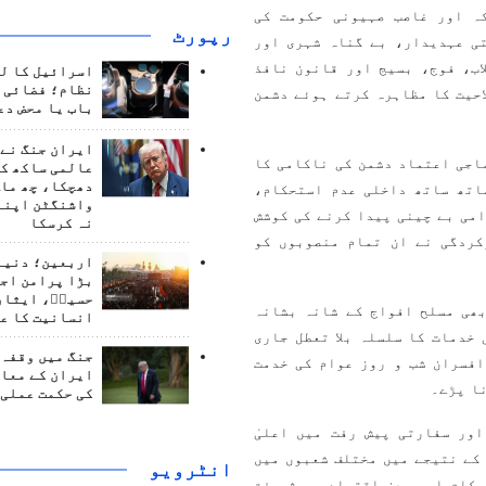
ہ اور غاصب صہیونی حکومت کی
رپورٹ
تی عہدیدار، بے گناہ شہری اور
ب، فوج، بسیج اور قانون نافذ
اسرائیل کا ل
نظام؛ فضائی د
حیت کا مظاہرہ کرتے ہوئے دشمن
باب یا محض دع
ایران جنگ نے 
اجی اعتماد دشمن کی ناکامی کا
عالمی ساکھ کو
دھچکا، چھ ماہ
اتھ ساتھ داخلی عدم استحکام،
واشنگٹن اپنے
می بے چینی پیدا کرنے کی کوشش
نہ کرسکا
کردگی نے ان تمام منصوبوں کو
اربعین؛ دنیا 
بڑا پرامن اج
حسینؑ، ایثار
ھی مسلح افواج کے شانہ بشانہ
انسانیت کا ع
خدمات کا سلسلہ بلا تعطل جاری
جنگ میں وقفہ 
فسران شب و روز عوام کی خدمت
ایران کے معام
نا پڑے۔
کی حکمت عملی 
ور سفارتی پیش رفت میں اعلیٰ
کے نتیجے میں مختلف شعبوں میں
انٹرويو
حکام اور بعض اقتصادی پیش رفت