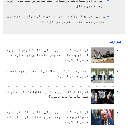
ایران اور عمان کے درمیان آبنائے ہرمز معاہدہ آخری
مرحلے میں داخل
یمنی افواج کے بڑے حملے، سعودی حمایت یافتہ درجنوں
جنگجو ہلاک، متعدد فوجی مراکز تباہ
رپورٹ
ایران جنگ سے امریکہ کی ساکھ کا بحران مزید
گہرا، چھ ماہ بعد بھی واشنگٹن اپنے اہداف
حاصل نہ کرسکا
"معاہدۂ مکہ" اور سلامتی کا معمہ؛ صرف اتحاد
کیوں کافی نہیں؟
اسرائیل کا لیزر دفاعی نظام؛ فضائی دفاع کا
نیا باب یا محض دعوی؟
ایران جنگ نے امریکہ کی عالمی ساکھ کو شدید
دھچکا، چھ ماہ بعد بھی واشنگٹن اپنے اہداف
حاصل نہ کرسکا