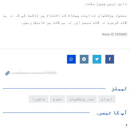
دامن نہیں چھوڑ سکتا۔
مسعود پزشکیان نے اپنے پیغام کے اختتام پر تاکید کی کہ نہ ہم
ظلم کریں، نہ ظلم سہیں اور نہ ہی ظلم پر خاموش رہیں۔
News ID
1939982
لیبلز
ایران
صدر پزشکیان
محرم
عاشورا
آپ کا تبصرہ