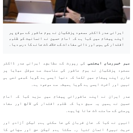
ایرانی صدر ڈاکٹر مسعود پزشکیان نے یوم عاشور کے موقع پر
اپنے پیغام میں کہا ہے کہ امام حسین نے انسانیت کو ظلم،
اقتدار کی ہوس اور ذاتی مفادات کے خلاف ڈٹ جانے کا درس دیا۔
مہر خبررساں ایجنسی
کی رپورٹ کے مطابق، ایرانی صدر ڈاکٹر
مسعود پزشکیان نے یوم عاشور کی مناسبت سے سوشل میڈیا پر
جاری اپنے پیغام میں لکھا کہ دنیا ایسی ہے گویا کبھی تھی ہی
نہیں اور آخرت ایسی ہے گویا ہمیشہ سے موجود ہے۔
صدر ایران نے اپنے عاشورائی پیغام میں مزید کہا کہ امام
حسین نے ہمیں یہ سبق دیا کہ ظلم، اقتدار کی لالچ اور مفاد
پرستی کے سامنے ڈٹ جانا چاہیے۔
انہوں نے کہا کہ جان قربان کی جا سکتی ہے، لیکن آزادی اور
حریت نہیں؛ انسان تنہا رہ سکتا ہے، لیکن حق اور سچائی کا