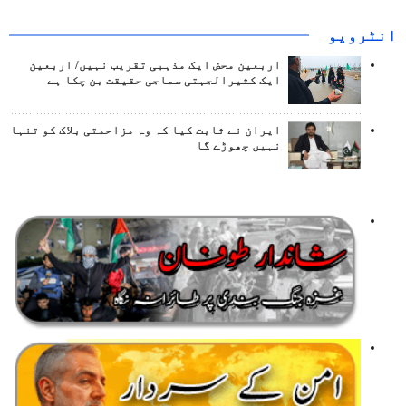
انٹرويو
اربعین محض ایک مذہبی تقریب نہیں/ اربعین
ایک کثیرالجہتی سماجی حقیقت بن چکا ہے
ایران نے ثابت کیا کہ وہ مزاحمتی بلاک کو تنہا
نہیں چھوڑے گا