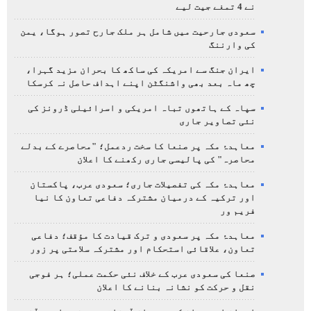
نے 4 تمغے جیت لیے
سعودی جارحیت میں شامل ہر ملک جارح تصور ہوگا، یمن
کی وارننگ
ایران جنگ سے امریکہ کی ساکھ کا بحران مزید گہرا،
چھ ماہ بعد بھی واشنگٹن اپنے اہداف حاصل نہ کرسکا
سپاہ کے ہاتھوں تباہ امریکی و اسرائیلی ڈرونز کی
نئی تصاویر جاری
معاہدۂ مکہ پر صنعا کا سخت ردعمل؛ "محاصرے کے بدلے
محاصرہ" کی پالیسی جاری رکھنے کا اعلان
معاہدۂ مکہ کی تفصیلات جاری؛ سعودی عرب، پاکستان
اور ترکیہ کے درمیان مشترکہ دفاعی تعاون کا نیا
فریم ور
معاہدۂ مکہ پر سعودی و ترک قیادت کا مؤقف؛ دفاعی
تعاون، علاقائی استحکام اور مشترکہ سلامتی پر زور
صنعا کی سعودی عرب کے خلاف نئی حکمت عملی؛ ہر فوجی
نقل و حرکت کو نشانہ بنانے کا اعلان