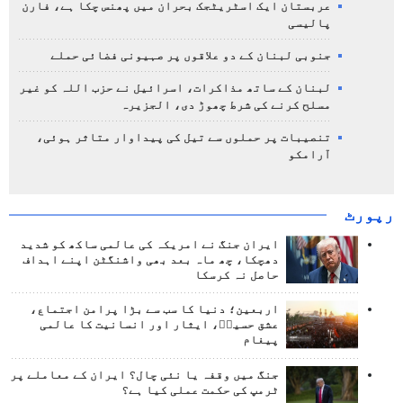
عربستان ایک اسٹریٹجک بحران میں پھنس چکا ہے، فارن
پالیسی
جنوبی لبنان کے دو علاقوں پر صہیونی فضائی حملے
لبنان کے ساتھ مذاکرات، اسرائیل نے حزب اللہ کو غیر
مسلح کرنے کی شرط چھوڑ دی، الجزیرہ
تنصیبات پر حملوں سے تیل کی پیداوار متاثر ہوئی،
آرامکو
رپورٹ
ایران جنگ نے امریکہ کی عالمی ساکھ کو شدید
دھچکا، چھ ماہ بعد بھی واشنگٹن اپنے اہداف
حاصل نہ کرسکا
اربعین؛ دنیا کا سب سے بڑا پرامن اجتماع،
عشق حسینؑ، ایثار اور انسانیت کا عالمی
پیغام
جنگ میں وقفہ یا نئی چال؟ ایران کے معاملے پر
ٹرمپ کی حکمت عملی کیا ہے؟