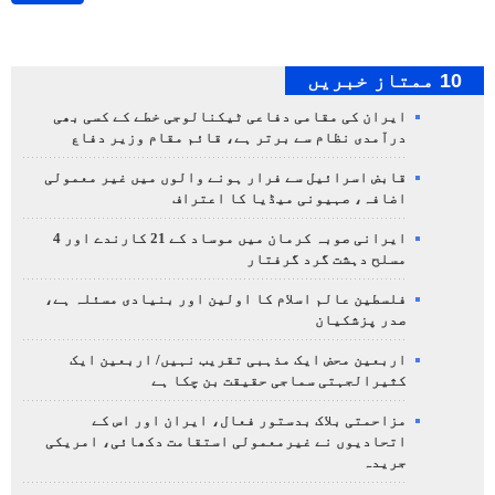
10 ممتاز خبریں
ایران کی مقامی دفاعی ٹیکنالوجی خطے کے کسی بھی
درآمدی نظام سے برتر ہے، قائم مقام وزیر دفاع
قابض اسرائیل سے فرار ہونے والوں میں غیر معمولی
اضافہ، صہیونی میڈیا کا اعتراف
ایرانی صوبہ کرمان میں موساد کے 21 کارندے اور 4
مسلح دہشت گرد گرفتار
فلسطین عالم اسلام کا اولین اور بنیادی مسئلہ ہے،
صدر پزشکیان
اربعین محض ایک مذہبی تقریب نہیں/ اربعین ایک
کثیرالجہتی سماجی حقیقت بن چکا ہے
مزاحمتی بلاک بدستور فعال، ایران اور اس کے
اتحادیوں نے غیرمعمولی استقامت دکھائی، امریکی
جریدہ