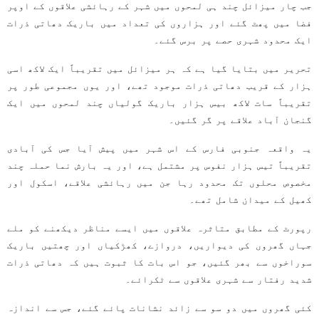
جب چار میزائل چند ہی لمحوں میں شہر کے رہائشی علاقوں کے اوپر
فضا میں پھٹ گئے اور ہزاروں کی تعداد میں باریک دھاتی ذرات
ایک محدود شہری حصے پر برس گئے۔
تحریر میں بتایا گیا ہے کہ ہر میزائل میں تقریباً ایک لاکھ اسی
ہزار کے قریب دھاتی ذرات موجود تھے، اور یوں مجموعی طور پر
تقریباً سات لاکھ بیس ہزار باریک گولیاں چند لمحوں میں ایک
گنجان آباد علاقے پر گر گئیں۔
یہ واقعہ جنوبی فارس کے اس شہر میں پیش آیا جس کی آبادی
تقریباً تیس ہزار نفوس پر مشتمل ہے، اور یہ بارش نما حملہ چند
مخصوص محلوں تک محدود رہا جن میں رہائشی علاقے، اسکول اور
کھیل کے میدان شامل تھے۔
رپورٹ کے مطابق متاثرہ علاقوں میں ایسے مناظر دیکھنے کو ملے
جہاں گھروں کی دیواریں، دروازے، کھڑکیاں اور چھتیں باریک
سوراخوں سے بھر گئیں، جو اس بات کا ثبوت ہیں کہ دھاتی ذرات
شدید رفتار سے شہری علاقوں سے ٹکرائے۔
کئی گھروں میں دو سو سے زائد نشانات پائے گئے، جس سے اندازہ