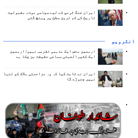
ایران جنگ ٹرمپ کے لیے سیاسی موت، مقبولیت
تاریخ کی کم ترین سطح پر پہنچ گئی
انٹرويو
اربعین محض ایک مذہبی تقریب نہیں/ اربعین
ایک کثیرالجہتی سماجی حقیقت بن چکا ہے
ایران نے ثابت کیا کہ وہ مزاحمتی بلاک کو تنہا
نہیں چھوڑے گا