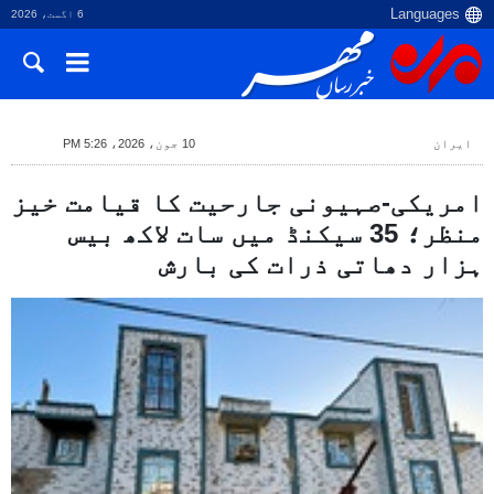
6 اگست، 2026
ایران
10 جون، 2026، 5:26 PM
امریکی-صہیونی جارحیت کا قیامت خیز
منظر؛ 35 سیکنڈ میں سات لاکھ بیس
ہزار دھاتی ذرات کی بارش