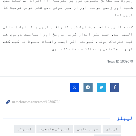
رپورٹ کے مطابق مجموعی طور پر تقریباً ۱۷۰ افراد اس حملے میں
شہید اور زخمی ہوئے، اور ان میں کوئی بھی شخص فوجی نوعیت کا
نہیں تھا۔
لامرد کا یہ سانحہ صرف ایک شہر کا واقعہ نہیں بلکہ ایک انسانی
المیہ ہے، جسے نظر انداز کرنا تاریخ اور انسانیت دونوں کے
لیے خطرناک ہوگا، کیونکہ اگر ایسے واقعات محفوظ نہ کیے گئے
تو وہ اجتماعی یادداشت سے مٹ سکتے ہیں۔
News ID
1939679
لیبلز
ایران
صوبہ فارس
امریکی جارحیت
امریکہ