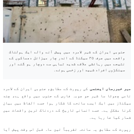
جنوبی ایران کے شہر لامرد میں پیش آنے والے ایک ہولناک
واقعے میں صرف ۳۵ سیکنڈ کے اندر چار میزائل دھماکوں کے
نتیجے میں رہائشی علاقے شدید تباہی سے دوچار ہو گئے اور
سینکڑوں افراد شہید اور زخمی ہوئے۔
مہر خبررساں ایجنسی
کی رپورٹ کے مطابق، جنوبی ایران کے لامرد
نامی چھوٹا سا شہر جو صوبہ فارس کے جنوب میں واقع ہے، چند
سیکنڈز میں ایک ایسے سانحے کا شکار ہوا جسے الفاظ میں بیان
کرنا مشکل ہے۔ جسے انسانی تاریخ کے دردناک ترین واقعات میں
شمار کیا جا رہا ہے۔
رپورٹ کے مطابق یہ سانحہ تقریباً تین ماہ قبل اس وقت پیش آیا