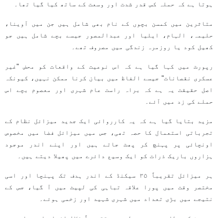
ہوتا ہے کہ حملہ کس قدر شدت اور وسعت کے ساتھ کیا گیا تھا۔
متاثرین میں کمسن بچوں کے نام بھی شامل ہیں جن میں آوینا،
حلیمہ، الہام، ایلیا اور عبدالمصور جیسے بچے شامل ہیں جو
کھیل کود یا روزمرہ زندگی میں مصروف تھے۔
رپورٹ میں کہا گیا ہے کہ اس نوعیت کے واقعات کو محض "غیر
عسکری نقصانات" جیسے الفاظ میں بیان کرنا ممکن نہیں، کیونکہ
اصل حقیقت یہ ہے کہ براہ راست عام شہری اور معصوم بچے اس
حملے کی زد میں آئے۔
مزید بتایا گیا ہے کہ یہ کارروائی ایک جدید میزائل نظام کے
تجرباتی استعمال کا حصہ تھی، جس میں میزائل فضا میں مخصوص
اونچائی پر پہنچ کر پھٹ جاتے ہیں اور اپنے اندر موجود
ہزاروں باریک ذرات کو ایک وسیع دائرے میں پھیلا دیتے ہیں۔
ہر میزائل تقریباً ۳۵ سیکنڈ کے اندر ہدف تک پہنچا اور اسی
مختصر وقت میں پورا علاقہ تباہی کی لپیٹ میں آ گیا، جس کے
نتیجے میں بڑی تعداد میں شہری شہید اور زخمی ہوئے۔