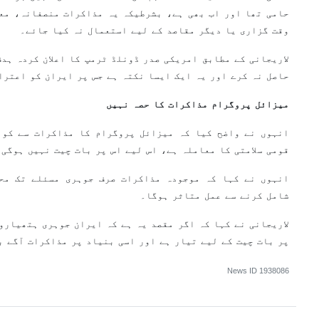
حامی تھا اور اب بھی ہے، بشرطیکہ یہ مذاکرات منصفانہ، مع
وقت گزاری یا دیگر مقاصد کے لیے استعمال نہ کیا جائے۔
لاریجانی کے مطابق امریکی صدر ڈونلڈ ٹرمپ کا اعلان کردہ ہد
حاصل نہ کرے اور یہ ایک ایسا نکتہ ہے جس پر ایران کو اعترا
میزائل پروگرام مذاکرات کا حصہ نہیں
انہوں نے واضح کیا کہ میزائل پروگرام کا مذاکرات سے کوئ
قومی سلامتی کا معاملہ ہے، اس لیے اس پر بات چیت نہیں ہوگی۔
انہوں نے کہا کہ موجودہ مذاکرات صرف جوہری مسئلے تک مح
شامل کرنے سے عمل متاثر ہوگا۔
لاریجانی نے کہا کہ اگر مقصد یہ ہے کہ ایران جوہری ہتھیارو
پر بات چیت کے لیے تیار ہے اور اسی بنیاد پر مذاکرات آگے ب
News ID
1938086