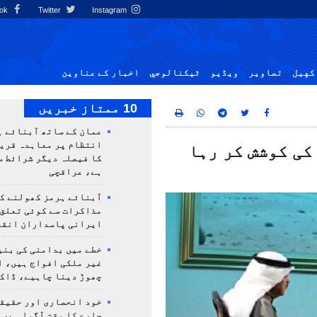
Facebook
Twitter
Instagram
کهيل
تصاوير
ویڈیو
ٹيكنالوجي
اخبار کے عناوین
10 ممتاز خبریں
عمان کے ساتھ آبنائے ہ
انتظام پر معاہدہ قری
کی کوشش کر رہا
کا فیصلہ دیگر شرائط س
ہے، عراقچی
آبنائے ہرمز کھولنے کا
مذاکرات سے کوئی تعلق
ایرانی پاسداران انقلا
خطے میں بدامنی کی بنی
غیر ملکی افواج ہیں، ا
چھوڑ دینا چاہیے، ڈاکٹ
خود انحصاری اور حقیق
چارے کا وقت آگیا ہے، 