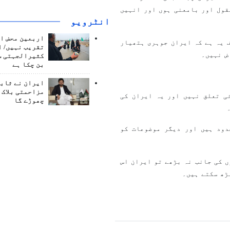
قول اور بامعنی ہوں اور انہیں
انٹرويو
اربعین محض ا
ف یہ ہے کہ ایران جوہری ہتھیار
تقریب نہیں/ ا
ض نہیں۔
کثیرالجہتی س
بن چکا ہے
ایران نے ثابت
مزاحمتی بلاک 
ی تعلق نہیں اور یہ ایران کی
چھوڑے گا
دود ہیں اور دیگر موضوعات کو
ں کی جانب نہ بڑھے تو ایران اس
ڑھ سکتے ہیں۔