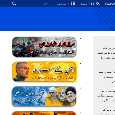
RSS لینک
آرکائیو
رمز کے
ب، کھولنے
ے مشروط
 عمان سے
 نہیں،
ب
ادی وجہ
نہیں علاقہ
ر ولایتی
ی بھائی
عراقچی کا