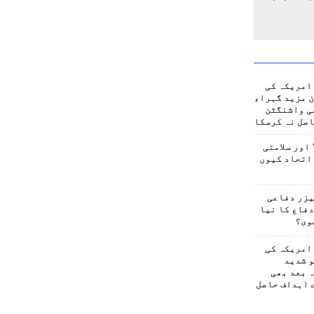
امریکہ کی
 مزید گہرا،
ی واشنگٹن
صل نہ کرسکا
اور سلامتی
اتحاد کیوں
یزر دفاعی
فاع کا نیا
وی؟
امریکہ کی
 شدید
 بعد بھی
 اہداف حاصل