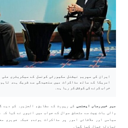
ایران کی سپریم نیشنل سکیورٹی کونسل کے سیکریٹری علی ل
امریکا کے ساتھ مذاکرات میں سنجیدگی سے شریک ہے، تاہم 
خراب کرنے کی کوشش کر رہا ہے۔
مہر خبررساں ایجنسی
کی رپورٹ کے مطابق، الجزیرہ کو دیے گ
والی بات چیت سے متعلق سوال کے جواب میں انہوں نے کہا کہ ع
سیاسی اور علاقائی امور پر مذاکرات ہوئے، جبکہ جوہری مع
تبادلۂ خیال کیا گیا۔