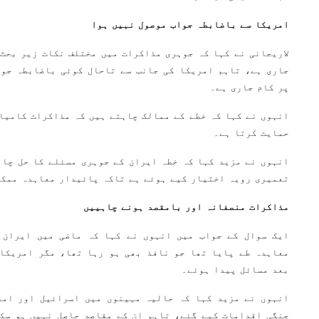
امریکا سے باضابطہ جواب موصول نہیں ہوا
لاریجانی نے کہا کہ جوہری مذاکرات میں مختلف نکات زیر بحث 
جاری ہے، تاہم امریکا کی جانب سے تاحال کوئی باضابطہ جوا
پر کام جاری ہے۔
انہوں نے کہا کہ خطے کے ممالک چاہتے ہیں کہ مذاکرات کامیاب
حمایت کرتا ہے۔
انہوں نے مزید کہا کہ خطہ ایران کے جوہری مسئلے کا حل چاہ
تعمیری رویہ اختیار کیے ہوئے ہے تاکہ پائیدار معاہدہ ممکن
مذاکرات منصفانہ اور بامقصد ہونے چاہییں
معاہدہ طے پایا تھا جو نافذ بھی ہو رہا تھا، مگر امریکا 
بعد مسائل پیدا ہوئے۔
انہوں نے مزید کہا کہ حالیہ مہینوں میں اسرائیل اور امری
جنگی اقدامات کیے گئے، تاہم ان کے مقاصد حاصل نہیں ہو سک