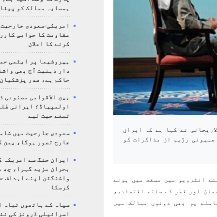
ہمسایہ ممالک کو پیغا
امریکی-سعودی جارحیت،
مقاومت کا جوابی کارر
کرنے کا اعلان
ہیروشیما پر ایٹمی حمل
دار ذہنیت آج بھی واشن
حاکم ہے، صدر پزشکیان
بین الاقوامی مصنوعی ذ
تمغے جیت لیے
اریجانی نے کہا ہے کہ ایران
سعودی جارحیت میں شامل
صہیونی رژیم ان مذاکرات کو
جارح تصور ہوگا، یمن ک
ایران جنگ سے امریکہ ک
بحران مزید گہرا، چھ م
واشنگٹن اپنے اہداف ح
ئے انٹرویو میں مسقط میں ہونے
کرسکا
مان اور قطر کے ساتھ اقتصادی،
املے پر بھی دونوں ممالک میں
سپاہ کے ہاتھوں تباہ ا
اسرائیلی ڈرونز کی نئ