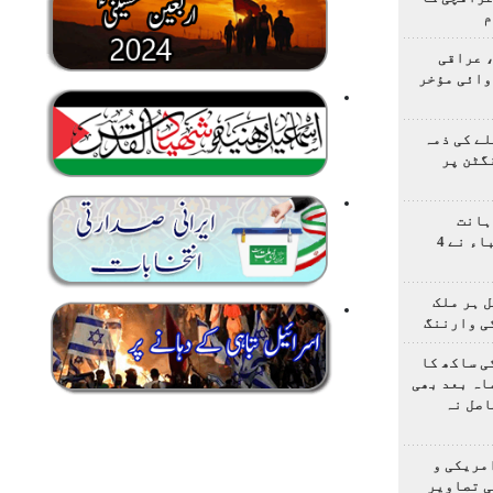
م
 عراقی
وائی مؤخر
ے کی ذمہ
گٹن پر
ہانت
اولمپیاڈ؛ ایرانی طلباء نے 4
 ہر ملک
ی وارننگ
ی ساکھ کا
اہ بعد بھی
اصل نہ
مریکی و
ی تصاویر