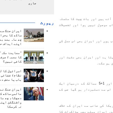
جاری
آئے ہیں اور بات چیت کا سلسلہ
رپورٹ
ب موصول نہیں ہوا اور تفصیلات
ایران جنگ سے 
ساکھ کا بحران
چھ ماہ بعد بھ
 ہوں اور ایران بھی اس عمل کی
اپنے اہداف حا
"معاہدۂ مکہ" 
تا ہے اور ایران بھی مثبت اور
کا معمہ؛ صرف 
کافی نہیں؟
 ہو سکے۔
اسرائیل کا ل
نظام؛ فضائی د
باب یا محض دع
ایک سوال کے جواب میں انہوں نے کہا کہ ماضی میں ایران اور 1+5 ممالک کے درمیان ایک
اس سے دستبردار ہو گیا جس کے
ایران جنگ نے 
عالمی ساکھ کو
دھچکا، چھ ماہ
واشنگٹن اپنے
کا کی جانب سے ایران کے خلاف
نہ کرسکا
ے۔ ایران پہلے بھی مذاکرات کا