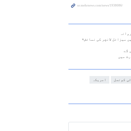
روانہ
یں میزائل لانچر کی نمائش+
 گے
رٹ میں
ی کونسل
امریکہ