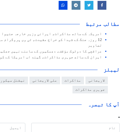
مطالب مرتبط
امریکہ کے ساتھ مذاکرات، ایرانی وزیر خارجہ جنیوا 
12 روزہ جنگ کے شہدا کو خراج عقیدت، ٹی وی پروگرام م
تصاویر
عراقچی کا دوٹوک مؤقف، دھمکیوں کے سامنے نہیں جھکیں
ایران کے ساتھ جوہری مذاکرات، گیند اب امریکا کے کو
لیبلز
لاریجانی
مذاکرات
علی لاریجانی
نیشنل سیکورٹ
جوہری مذاکرات
آپ کا تبصرہ