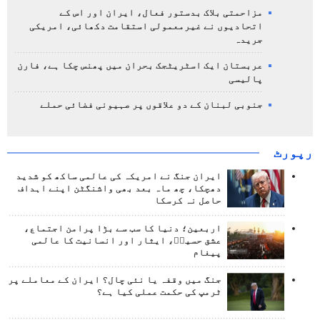
مزاحمتی بلاک بدستور فعال، ایران اور اس کے
اتحادیوں نے غیرمعمولی استقامت دکھائی، امریکی
جریدہ
عربستان ایک اسٹریٹجک بحران میں پھنس چکا ہے، فارن
پالیسی
جنوبی لبنان کے دو علاقوں پر صہیونی فضائی حملے
رپورٹ
ایران جنگ نے امریکہ کی عالمی ساکھ کو شدید
دھچکا، چھ ماہ بعد بھی واشنگٹن اپنے اہداف
حاصل نہ کرسکا
اربعین؛ دنیا کا سب سے بڑا پرامن اجتماع،
عشق حسینؑ، ایثار اور انسانیت کا عالمی
پیغام
جنگ میں وقفہ یا نئی چال؟ ایران کے معاملے پر
ٹرمپ کی حکمت عملی کیا ہے؟