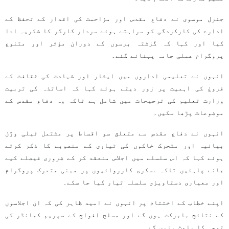
جنرل موسوی نے دفاع مقدس اور مزاحمت کی اقدار کے تحفظ کے
ادارے کی کارکردگی کو سراہتے ہوئے سردار کارگر کا شکریہ ادا
کیا اور کہا کہ گزشتہ برسوں کے دوران مؤثر اور متنوع
پروگرام عملی جامہ پہنائے گئے۔
انہوں نے تعلیمی اداروں میں ایثار اور شہادت کی ثقافت کے
فروغ کی اہمیت پر زور دیتے ہوئے کہا کہ اساتذہ کی تربیت
وزارت تعلیم کی ترجیحات میں شامل ہے تاکہ وہ دفاع مقدس کے
موضوعات پڑھا سکیں۔
انہوں نے دفاع مقدس سے متعلق سو اقساط پر مشتمل ٹیلی وژن
بیانیہ اور متحرک خاکوں کی تیاری کے منصوبے کا ذکر کرتے
ہوئے کہا کہ اس سلسلے میں اجلاس منعقد کر کے ضروری فیصلے کیے
جانے چاہئیں تاکہ عسکری کارروائیوں پر مبنی متحرک پروگرام
اور معیاری دستاویزی سلسلہ تیار کیا جا سکے۔
اپنے خطاب کے اختتام پر انہوں نے امید ظاہر کی کہ ان اجلاسوں
کے نتائج بابرکت ہوں گے اور مسلح افواج کے سپریم کمانڈر کی
توجہ کا باعث بنیں گے۔