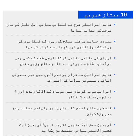
10 ممتاز خبریں
قابض اسرائیلی فوج نے لبنانی صحافی امل خلیل کو جان
بوجھ کر نشانہ بنایا
سعودی حمایت یافتہ مسلح گروہوں کے ٹھکانوں کو
بیلسٹک میزائلوں اور ڈرونز سے تباہ کر دیا
ایران کی مقامی دفاعی ٹیکنالوجی خطے کے کسی بھی
درآمدی نظام سے برتر ہے، قائم مقام وزیر دفاع
قابض اسرائیل سے فرار ہونے والوں میں غیر معمولی
اضافہ، صہیونی میڈیا کا اعتراف
ایرانی صوبہ کرمان میں موساد کے 21 کارندے اور 4
مسلح دہشت گرد گرفتار
فلسطین عالم اسلام کا اولین اور بنیادی مسئلہ ہے،
صدر پزشکیان
اربعین محض ایک مذہبی تقریب نہیں/ اربعین ایک
کثیرالجہتی سماجی حقیقت بن چکا ہے