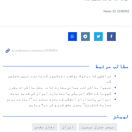
News ID
1938093
مطالب مرتبط
عراقچی کا دوٹوک مؤقف، دھمکیوں کے سامنے نہیں جھکیں
گے
جنیوا مذاکرات، عمانی سفارت خانہ محل مذاکرات مقرر
کیوبا کے خلاف امریکی پابندیاں، ایران کی شدید مذمت
ایرانی پاسداران انقلاب کے بحری دستے نے "آبنائے ہرمز
سمارٹ کنٹرول" بحری مشق شروع کر دی+ ویڈیو
لیبلز
میجر جنرل موسوی
ایران
دفاع مقدس