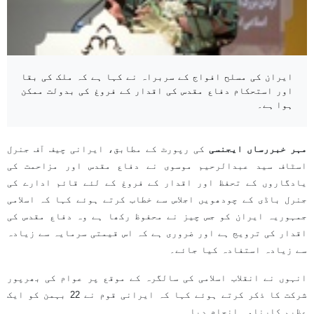
ایران کی مسلح افواج کے سربراہ نے کہا ہے کہ ملک کی بقا
اور استحکام دفاع مقدس کی اقدار کے فروغ کی بدولت ممکن
ہوا ہے۔
مہر خبررساں ایجنسی
کی رپورٹ کے مطابق، ایرانی چیف آف جنرل
اسٹاف سید عبدالرحیم موسوی نے دفاع مقدس اور مزاحمت کی
یادگاروں کے تحفظ اور اقدار کے فروغ کے لئے قائم ادارے کی
جنرل باڈی کے چودھویں اجلاس سے خطاب کرتے ہوئے کہا کہ اسلامی
جمہوریہ ایران کو جس چیز نے محفوظ رکھا ہے وہ دفاع مقدس کی
اقدار کی ترویج ہے اور ضروری ہے کہ اس قیمتی سرمایہ سے زیادہ
سے زیادہ استفادہ کیا جائے۔
انہوں نے انقلاب اسلامی کی سالگرہ کے موقع پر عوام کی بھرپور
شرکت کا ذکر کرتے ہوئے کہا کہ ایرانی قوم نے 22 بہمن کو ایک
عظیم کارنامہ انجام دیا۔