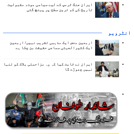
ایران جنگ ٹرمپ کے لیے سیاسی موت، مقبولیت
تاریخ کی کم ترین سطح پر پہنچ گئی
انٹرويو
اربعین محض ایک مذہبی تقریب نہیں/ اربعین
ایک کثیرالجہتی سماجی حقیقت بن چکا ہے
ایران نے ثابت کیا کہ وہ مزاحمتی بلاک کو تنہا
نہیں چھوڑے گا