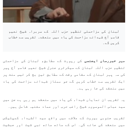
لبنان کی مزاحمتی تنظیم حزب اللہ کے سربراہ شیخ نعیم
قاسم آج شہدائے مزاحمت کی یاد میں منعقدہ تقریب سے خطاب
کریں گے۔
مہر خبررساں ایجنسی
کی رپورٹ کے مطابق، لبنان کی مزاحمتی
تنظیم حزب اللہ لبنان کے سیکرٹری جنرل شیخ نعیم قاسم آج پیر
کی سہ پہر لبنان کے مقامی وقت کے مطابق تین بج کر تیس منٹ پر
ایک تقریب سے خطاب کریں گے جو ممتاز شہدائے مزاحمت کی یاد
میں منعقد کی جا رہی ہے۔
یہ تقریب ان نمایاں شہداء کی یاد میں منعقد ہو رہی ہے جن میں
سید عباس الموسوی، شیخ راغب حرب اور عماد مغنیہ شامل ہیں۔
تقریب جنوبی بیروت کے علاقے میں واقع سید الشہداء کمپلیکس
میں منعقد کی جائے گی۔ اس کے ساتھ ساتھ نبی شیت اور جبشیت