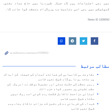
میں بھی اجتماعات ہوں گے جبکہ طیردبا میں حاج عماد مغنیہ
کمپلیکس میں بھی اسی مناسبت سے پروگرام منعقد کیا جائے گا۔
News ID
1938092
مطالب مرتبط
مقاومت ہی کامیابی کی ضمانت، لبنان کو فیصلہ کن اہداف
پر متحد ہونا ہوگا، شیخ نعیم قاسم
رہبر معظم کی حکمت عملی اور مضبوط موقف نے امریکہ کو
عقب نشینی پر مجبور کیا، حزب اللہ
لبنانی مزاحمت ناقابل شکست ہے، کوئی اسے روک نہیں
سکتا، شیخ نعیم قاسم
شہداء کی قربانی دے کر دشمن کے عزائم ناکام بنادیے،
شیخ نعیم قاسم