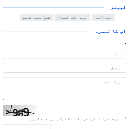
لیبلز
حزب اللہ
حزب اللہ لبنان
شیخ نعیم قاسم
آپ کا تبصرہ
*
مندرجہ ذیل عبارت کو سامنے کے بکس میں درج کریں