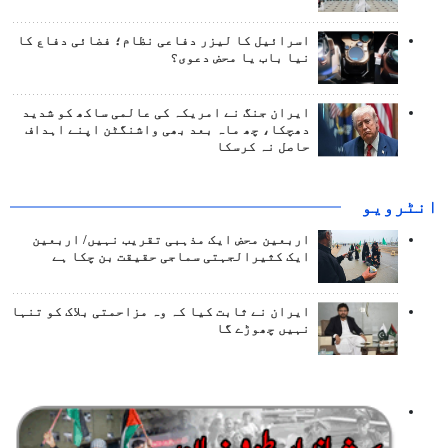
اسرائیل کا لیزر دفاعی نظام؛ فضائی دفاع کا
نیا باب یا محض دعوی؟
ایران جنگ نے امریکہ کی عالمی ساکھ کو شدید
دھچکا، چھ ماہ بعد بھی واشنگٹن اپنے اہداف
حاصل نہ کرسکا
انٹرويو
اربعین محض ایک مذہبی تقریب نہیں/ اربعین
ایک کثیرالجہتی سماجی حقیقت بن چکا ہے
ایران نے ثابت کیا کہ وہ مزاحمتی بلاک کو تنہا
نہیں چھوڑے گا