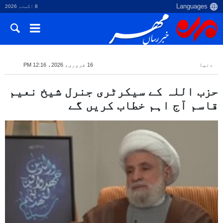
8 اگست، 2026
دنیا
16 فروری، 2026، 12:16 PM
حزب اللہ کے سیکرٹری جنرل شیخ نعیم
قاسم آج اہم خطاب کریں گے