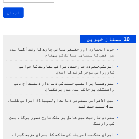
ارسال
10 ممتاز خبریں
خود انحصاری اور حقیقی بھائی چارے کا وقت آگیا ہے،
عراقچی کا ہمسایہ ممالک کو پیغام
امریکی-سعودی جارحیت، عراقی مقاومت کا جوابی
کارروائی مؤخر کرنے کا اعلان
ہیروشیما پر ایٹمی حملے کی ذمہ دار ذہنیت آج بھی
واشنگٹن پر حاکم ہے، صدر پزشکیان
بین الاقوامی مصنوعی ذہانت اولمپیاڈ؛ ایرانی طلباء
نے 4 تمغے جیت لیے
سعودی جارحیت میں شامل ہر ملک جارح تصور ہوگا، یمن
کی وارننگ
ایران جنگ سے امریکہ کی ساکھ کا بحران مزید گہرا،