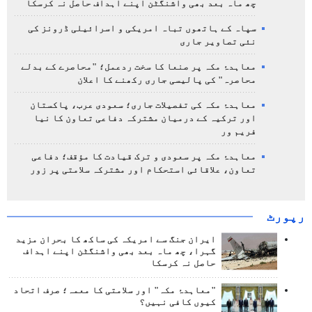
چھ ماہ بعد بھی واشنگٹن اپنے اہداف حاصل نہ کرسکا
سپاہ کے ہاتھوں تباہ امریکی و اسرائیلی ڈرونز کی
نئی تصاویر جاری
معاہدۂ مکہ پر صنعا کا سخت ردعمل؛ "محاصرے کے بدلے
محاصرہ" کی پالیسی جاری رکھنے کا اعلان
معاہدۂ مکہ کی تفصیلات جاری؛ سعودی عرب، پاکستان
اور ترکیہ کے درمیان مشترکہ دفاعی تعاون کا نیا
فریم ور
معاہدۂ مکہ پر سعودی و ترک قیادت کا مؤقف؛ دفاعی
تعاون، علاقائی استحکام اور مشترکہ سلامتی پر زور
رپورٹ
ایران جنگ سے امریکہ کی ساکھ کا بحران مزید
گہرا، چھ ماہ بعد بھی واشنگٹن اپنے اہداف
حاصل نہ کرسکا
"معاہدۂ مکہ" اور سلامتی کا معمہ؛ صرف اتحاد
کیوں کافی نہیں؟