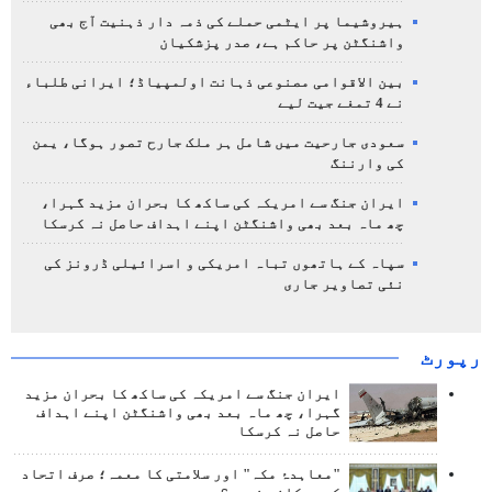
ہیروشیما پر ایٹمی حملے کی ذمہ دار ذہنیت آج بھی
واشنگٹن پر حاکم ہے، صدر پزشکیان
بین الاقوامی مصنوعی ذہانت اولمپیاڈ؛ ایرانی طلباء
نے 4 تمغے جیت لیے
سعودی جارحیت میں شامل ہر ملک جارح تصور ہوگا، یمن
کی وارننگ
ایران جنگ سے امریکہ کی ساکھ کا بحران مزید گہرا،
چھ ماہ بعد بھی واشنگٹن اپنے اہداف حاصل نہ کرسکا
سپاہ کے ہاتھوں تباہ امریکی و اسرائیلی ڈرونز کی
نئی تصاویر جاری
رپورٹ
ایران جنگ سے امریکہ کی ساکھ کا بحران مزید
گہرا، چھ ماہ بعد بھی واشنگٹن اپنے اہداف
حاصل نہ کرسکا
"معاہدۂ مکہ" اور سلامتی کا معمہ؛ صرف اتحاد