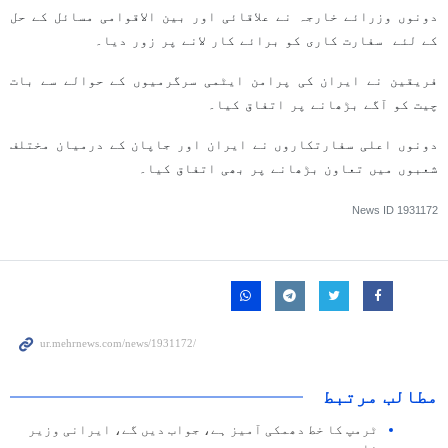
دونوں وزرائے خارجہ نے علاقائی اور بین الاقوامی مسائل کے حل
کے لئے سفارت کاری کو برائے کار لانے پر زور دیا۔
فریقین نے ایران کی پرامن ایٹمی سرگرمیوں کے حوالے سے بات
چیت کو آگے بڑھانے پر اتفاق کیا۔
دونوں اعلی سفارتکاروں نے ایران اور جاپان کے درمیان مختلف
شعبوں میں تعاون بڑھانے پر بھی اتفاق کیا۔
News ID
1931172
مطالب مرتبط
ٹرمپ کا خط دھمکی آمیز ہے، جواب دیں گے، ایرانی وزیر