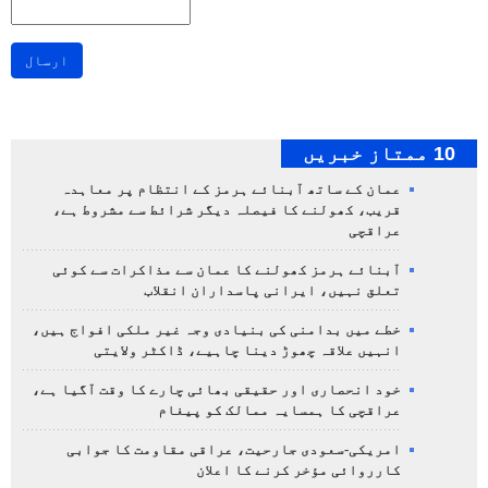
ارسال
10 ممتاز خبریں
عمان کے ساتھ آبنائے ہرمز کے انتظام پر معاہدہ
قریب، کھولنے کا فیصلہ دیگر شرائط سے مشروط ہے،
عراقچی
آبنائے ہرمز کھولنے کا عمان سے مذاکرات سے کوئی
تعلق نہیں، ایرانی پاسداران انقلاب
خطے میں بدامنی کی بنیادی وجہ غیر ملکی افواج ہیں،
انہیں علاقہ چھوڑ دینا چاہیے، ڈاکٹر ولایتی
خود انحصاری اور حقیقی بھائی چارے کا وقت آگیا ہے،
عراقچی کا ہمسایہ ممالک کو پیغام
امریکی-سعودی جارحیت، عراقی مقاومت کا جوابی
کارروائی مؤخر کرنے کا اعلان