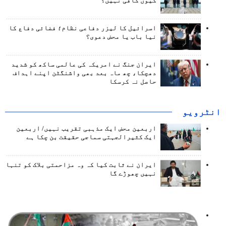
کیوں کافی نہیں؟
اسرائیل کا لیزر دفاعی نظام؛ فضائی دفاع کا
نیا باب یا محض دعوی؟
ایران جنگ نے امریکہ کی عالمی ساکھ کو شدید
دھچکا، چھ ماہ بعد بھی واشنگٹن اپنے اہداف
حاصل نہ کرسکا
انٹرويو
اربعین محض ایک مذہبی تقریب نہیں/ اربعین
ایک کثیرالجہتی سماجی حقیقت بن چکا ہے
ایران نے ثابت کیا کہ وہ مزاحمتی بلاک کو تنہا
نہیں چھوڑے گا