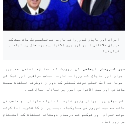
ایران اور جاپان کے وزرائے خارجہ نے ٹیلیفونک بات چیت کے
دوران علاقائی امور اور بین الاقوامی صورت حال پر تبادلہ
خیال کیا۔
مہر خبررساں ایجنسی
کی رپورٹ کے مطابق، اسلامی جمہوریہ
ایران اور جاپان کے وزرائے خارجہ عباس عراقچی اور ٹیک شی
ایویا نے ایک ٹیلی فونک گفتگو کے دوران دوطرفہ تعلقات سمیت
علاقائی اور بین الاقوامی امور پر تبادلہ خیال کیا۔
اس موقع پر ایرانی وزیر خارجہ نے اپنے جاپانی ہم منصب کی
جانب سے عید نوروز کی مبارکباد دینے پر ان کا شکریہ ادا کرتے
ہوئے تہران اور ٹوکیو کے درمیان دوستانہ تعلقات کے استحکام
پر زور دیا۔