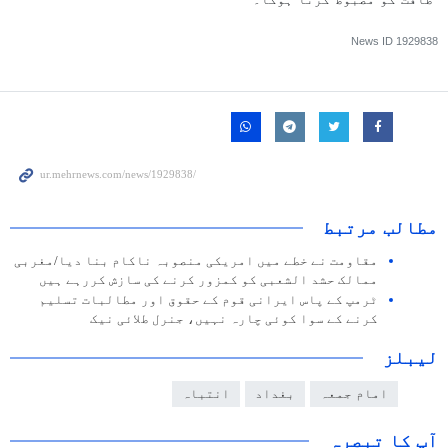
News ID
1929838
مطالب مرتبط
مقاومت نے خطے میں امریکی منصوبہ ناکام بنا دیا/مغربی
ممالک حشد الشعبی کو کمزور کرنے کی سازش کررہے ہیں
ٹرمپ کے پاس ایرانی قوم کے حقوق اور مطالبات تسلیم
کرنے کے سوا کوئی چارہ نہیں، جنرل طلائی نیک
لیبلز
امام جمعہ
بغداد
انتباہ
آپ کا تبصرہ