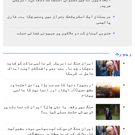
جریدہ
عربستان ایک اسٹریٹجک بحران میں پھنس چکا ہے، فارن
پالیسی
جنوبی لبنان کے دو علاقوں پر صہیونی فضائی حملے
رپورٹ
ایران جنگ نے امریکہ کی عالمی ساکھ کو شدید
دھچکا، چھ ماہ بعد بھی واشنگٹن اپنے اہداف
حاصل نہ کرسکا
اربعین؛ دنیا کا سب سے بڑا پرامن اجتماع،
عشق حسینؑ، ایثار اور انسانیت کا عالمی
پیغام
جنگ میں وقفہ یا نئی چال؟ ایران کے معاملے پر
ٹرمپ کی حکمت عملی کیا ہے؟
ایران جنگ ٹرمپ کے لیے سیاسی موت، مقبولیت
تاریخ کی کم ترین سطح پر پہنچ گئی