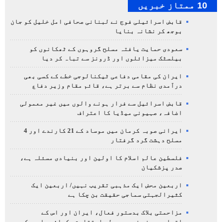
10 ممتاز خبریں
قابض اسرائیلی فوج نے لبنانی صحافی امل خلیل کو جان
بوجھ کر نشانہ بنایا
سعودی حمایت یافتہ مسلح گروہوں کے ٹھکانوں کو
بیلسٹک میزائلوں اور ڈرونز سے تباہ کر دیا
ایران کی مقامی دفاعی ٹیکنالوجی خطے کے کسی بھی
درآمدی نظام سے برتر ہے، قائم مقام وزیر دفاع
قابض اسرائیل سے فرار ہونے والوں میں غیر معمولی
اضافہ، صہیونی میڈیا کا اعتراف
ایرانی صوبہ کرمان میں موساد کے 21 کارندے اور 4
مسلح دہشت گرد گرفتار
فلسطین عالم اسلام کا اولین اور بنیادی مسئلہ ہے،
صدر پزشکیان
اربعین محض ایک مذہبی تقریب نہیں/ اربعین ایک
کثیرالجہتی سماجی حقیقت بن چکا ہے
مزاحمتی بلاک بدستور فعال، ایران اور اس کے
اتحادیوں نے غیرمعمولی استقامت دکھائی، امریکی