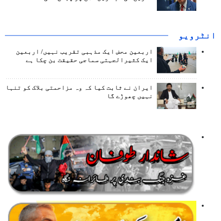
انٹرويو
اربعین محض ایک مذہبی تقریب نہیں/ اربعین
ایک کثیرالجہتی سماجی حقیقت بن چکا ہے
ایران نے ثابت کیا کہ وہ مزاحمتی بلاک کو تنہا
نہیں چھوڑے گا