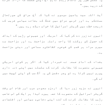
کے درپے ہیں۔"
آیت اللہ سید یاسین موسوی نے کہا کہ آج عراق کی صورتحال
مستحکم ہے اور ٹرمپ عراق میں جنگ کے بجائے سیاسی فریب کے
ذریعے خطے میں گریٹر اسرائیل کا خواب دیکھ رہے ہیں۔"
انہوں نے زور دے کر کہا کہ امریکہ اور صیہونی رژیم کے اہداف
کے حصول کو روکنے کا واحد راستہ مزاحمت ہے اور مزاحمت سے
میری مراد ہر قسم کی فوجی، ثقافتی، سماجی اور دینی مزاحمت
ہے۔
بغداد کے امام جمعہ نے خبردار کیا کہ اگر ہر کوئی امریکی
صیہونی منصوبے کا مقابلہ کرنے کے سلسلے میں اپنی ذمہ داری
پوری نہیں کرتا ہے تو پھر دشمن کی یہ آگ سب کو اپنی لپیٹ میں
لے گی۔
انہوں نے مزید زور دیا کہ اردن، سعودی عرب اور شام اس وقت
گریٹر اسرائیل کے منصوبے کا حصہ ہیں، لہذا ہر ایک کو اس غاصب
رژیم کا مقابلہ کرنے کے لئے اپنی دفاعی، سیاسی اور اقتصادی
طاقت کو مضبوط کرنا ہوگا۔