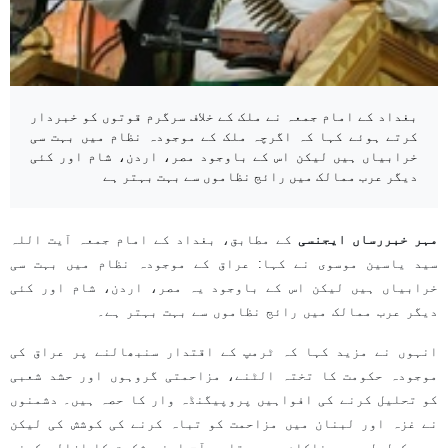
بغداد کے امام جمعہ نے ملک کے خلاف سرگرم قوتوں کو خبردار
کرتے ہوئے کہا کہ اگرچہ ملک کے موجودہ نظام میں بہت سی
خرابیاں ہیں لیکن اس کے باوجود مصر، اردن، شام اور کئی
دیگر عرب ممالک میں رائج نظاموں سے بہت بہتر ہے
مہر خبررساں ایجنسی
کے مطابق، بغداد کے امام جمعہ آیت اللہ
سید یاسین موسوی نے کہا: عراق کے موجودہ نظام میں بہت سی
خرابیاں ہیں لیکن اس کے باوجود یہ مصر، اردن، شام اور کئی
دیگر عرب ممالک میں رائج نظاموں سے بہت بہتر ہے۔
انہوں نے مزید کہا کہ ٹرمپ کے اقتدار سنبھالنے پر عراق کی
موجودہ حکومت کا تختہ الٹنے، مزاحمتی گروہوں اور حشد شعبی
کو تحلیل کرنے کی افواہیں پروپیگنڈہ وار کا حصہ ہیں۔ دشمنوں
نے غزہ اور لبنان میں مزاحمت کو تباہ کرنے کی کوشش کی لیکن
وہ مکمل طور پر ناکام رہے، تاہم آج اپنی شکست کا ازالہ کرنے