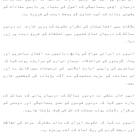
درمیان اچھی ہمسائیگی کے اصول کی بنیاد پر باہمی مفادات کو
یقینی بنانے کے لیے تعاون کو وسعت دینے کی ضرورت ہے۔
ملاقات میں افغانستان کی نگراں حکومت کے وزیر خارجہ نے دونوں
ممالک کے درمیان تمام شعبوں میں تعلقات کو فروغ دینے پر زور
دیا۔
انہوں نے ایرانی عوام کی پانچ دہائیوں سے افغان مہاجرین اور
پناہ گزینوں کی فراخدلانہ مہمان نوازی کو سراہتے ہوئے کہا کہ
مہاجرین کی واپسی امارت اسلامیہ کی ترجیحات میں شامل ہے اور
اس معاملے کو مزید سنجیدگی سے آگے بڑھانے کی کوششیں جاری
ہیں۔
امیر خان متقی نے دونوں ممالک کے درمیان پانی کے مسائل کے
بارے میں کہا کہ دونوں قوموں کو حسن ہمسائیگی اور دوستی کو
برقرار رکھتے ہوئے مسئلے کے حل کی طرف بڑھنا چاہیے۔
انہوں نے کہا کہ حکومت ایران کے ساتھ مشترکہ سرحد کی حفاظت
اور دہشت گردی کی روک تھام کے لئے پرعزم ہے۔