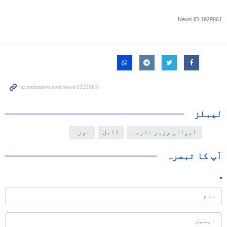
News ID
1929861
لیبلز
ایرانی وزیر خارجہ
کابل
دورہ
آپ کا تبصرہ