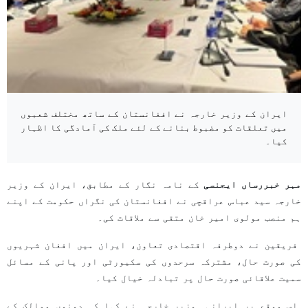
ایران کے وزیر خارجہ نے افغانستان کے ساتھ مختلف شعبوں
میں تعلقات کو مضبوط بنانے کے لئے ملک کی آمادگی کا اظہار
کیا۔
مہر خبررساں ایجنسی
کے نامہ نگار کے مطابق، ایران کے وزیر
خارجہ سید عباس عراقچی نے افغانستان کی نگراں حکومت کے اپنے
ہم منصب مولوی امیر خان متقی سے ملاقات کی۔
فریقین نے دوطرفہ اقتصادی تعاون، ایران میں افغان شہریوں
کی صورت حال، مشترکہ سرحدوں کی سکیورٹی اور پانی کے مسائل
سمیت علاقائی صورت حال پر تبادلہ خیال کیا۔
اس موقع پر ایرانی وزیر خارجہ نے کہا کہ دونوں ممالک کے