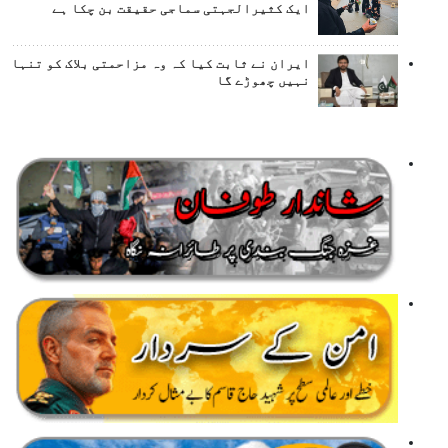
ایک کثیرالجہتی سماجی حقیقت بن چکا ہے
ایران نے ثابت کیا کہ وہ مزاحمتی بلاک کو تنہا
نہیں چھوڑے گا