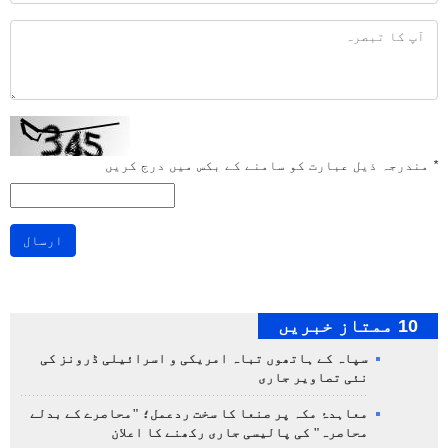
*
مندرجہ ذیل عبارت کو سامنے کے بکس میں درج کریں
ارسال
10 ممتاز خبریں
سپاہ کے ہاتھوں تباہ امریکی و اسرائیلی ڈرونز کی
نئی تصاویر جاری
معاہدۂ مکہ پر صنعا کا سخت ردعمل؛ "محاصرے کے بدلے
محاصرہ" کی پالیسی جاری رکھنے کا اعلان