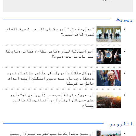
رپورٹ
"معاہدۂ مکہ" اور سلامتی کا معمہ؛ صرف اتحاد
کیوں کافی نہیں؟
اسرائیل کا لیزر دفاعی نظام؛ فضائی دفاع کا
نیا باب یا محض دعوی؟
ایران جنگ نے امریکہ کی عالمی ساکھ کو شدید
دھچکا، چھ ماہ بعد بھی واشنگٹن اپنے اہداف
حاصل نہ کرسکا
اربعین؛ دنیا کا سب سے بڑا پرامن اجتماع،
عشق حسینؑ، ایثار اور انسانیت کا عالمی
پیغام
انٹرويو
اربعین محض ایک مذہبی تقریب نہیں/ اربعین