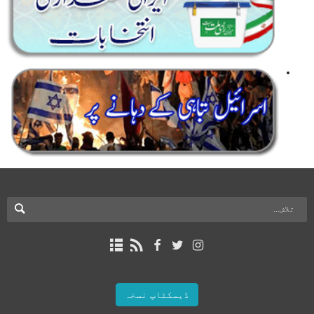
ڈیسکٹاپ نسخہ