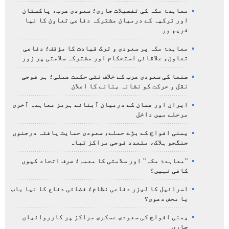
معاہدۂ مکہ کی تفصیلات جاری؛ سعودی عرب، پاکستان
اور ترکیہ کے درمیان مشترکہ دفاعی تعاون کا نیا
فریم ور
معاہدۂ مکہ پر سعودی و ترک قیادت کا مؤقف؛ دفاعی
تعاون، علاقائی استحکام اور مشترکہ سلامتی پر زور
صنعا کی سعودی عرب کے خلاف نئی حکمت عملی؛ ہر فوجی
نقل و حرکت کو نشانہ بنانے کا اعلان
ایران اور عمان کے درمیان آبنائے ہرمز معاہدہ آخری
مرحلے میں داخل
یمنی افواج کے بڑے حملے، سعودی حمایت یافتہ درجنوں
جنگجو ہلاک، متعدد فوجی مراکز تباہ
"معاہدۂ مکہ" اور سلامتی کا معمہ؛ صرف اتحاد کیوں
کافی نہیں؟
اسرائیل کا لیزر دفاعی نظام؛ فضائی دفاع کا نیا باب
یا محض دعوی؟
یمنی افواج کی سعودی عسکری مراکز پر کارروائیاں
جاری