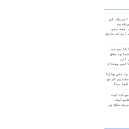
امریکہ کی
 شدید
 بعد بھی
 اہداف حاصل
کا سب سے
تماع، عشق
 اور
المی پیغام
یا نئی چال؟
لے پر ٹرمپ
کیا ہے؟
پ کے لیے
قبولیت
رین سطح پر