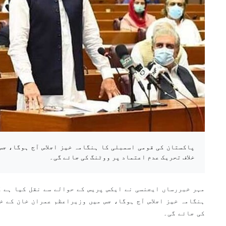
پاکستان کی قومی اسمبلی کا ہنگامہ خیز اجلاس آج ہوگا، ج
خلاف تحریک عدم اعتماد پر ووٹنگ کی جائے گی۔
مہر خبررساں ایجنسی نے ایکس پریس کے حوالے سے نقل کیا ہے 
ہنگامہ خیز اجلاس آج ہوگا، جس میں وزیراعظم عمران خان کے خ
کی جائے گی۔