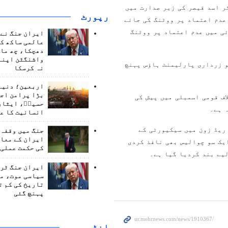
ر اسد قیصر کی زیر صدارت میں
رپورٹ
 عدم اعتماد پر ووٹنگ کی جائے
ی میں عدم اعتماد پر ووٹنگ
ایران جنگ نے 
عالمی ساکھ کو
دھچکا، چھ ماہ
واشنگٹن اپنے
و زرداری پارلیمنٹ ہاؤس پہنچ
نہ کرسکا
اربعین؛ دنیا 
بڑا پرامن اج
اف قومی اسمبلی میں پیش کی
حسینؑ، ایثار
 ہے۔
انسانیت کا ع
ریڈ زون میں سیکیورٹی کے
جنگ میں وقفہ 
ایران کے معام
یک سو چوالیس بھی نافذ کردی
کی حکمت عملی 
لیے بند کردیا گیا ہے۔
ایران جنگ ٹرم
سیاسی موت، م
تاریخ کی کم ت
پہنچ گئی
انٹرويو