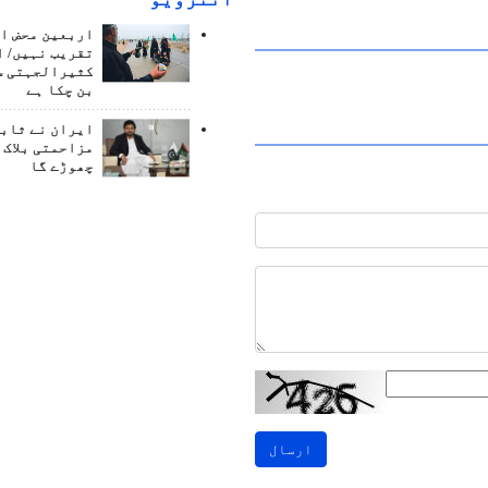
اربعین محض ا
تقریب نہیں/ ا
کثیرالجہتی س
بن چکا ہے
ایران نے ثابت
مزاحمتی بلاک 
چھوڑے گا
ارسال