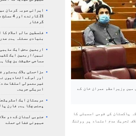
ایرانی صوبہ کرمان میں
21 کارندے اور
گرفتار
فلسطین عالم اسلام کا 
بنیادی مسئلہ ہے، صدر
اربعین محض ایک مذہبی
نہیں/ اربعین ایک کثی
سماجی حقیقت بن چکا ہے
مزاحمتی بلاک بدستور ف
اور اس کے اتحادیوں نے
غیرمعمولی استقامت د
س میں وزیراعظم عمران خان کے
امریکی جریدہ
عربستان ایک اسٹریٹجک
پھنس چکا ہے، فارن پال
کہ پاکستان کی قومی اسمبلی کا
جنوبی لبنان کے دو علاق
لاف تحریک عدم اعتماد پر ووٹنگ
صہیونی فضائی حملے