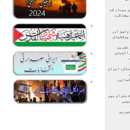
 موساد کے
 4 مسلح دہشت گرد
اولین اور
 پزشکیان
 تقریب
رالجہتی
عال، ایران
کھائی،
 بحران میں
یسی
وں پر