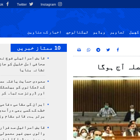
Facebook
Twitter
Instagram
کهيل
تصاوير
ویڈیو
ٹيكنالوجي
اخبار کے عناوین
10 ممتاز خبریں
قابض اسرائیلی فوج نے
صحافی امل خلیل کو جان
صلہ آج ہوگا
نشانہ بنایا
سعودی حمایت یافتہ مس
کے ٹھکانوں کو بیلسٹک
اور ڈرونز سے تباہ کر 
ایران کی مقامی دفاعی
خطے کے کسی بھی درآمدی
برتر ہے، قائم مقام وز
قابض اسرائیل سے فرار 
والوں میں غیر معمولی
صہیونی میڈیا کا اعتر