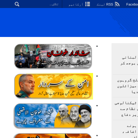
RSS لینک
آرکائیو
 لبنانی
 بوجھ کر
لح گروہوں
 میزائلوں
دیا
 ٹیکنالوجی
 نظام سے
یر دفاع
ہونے
 اضافہ،
اف