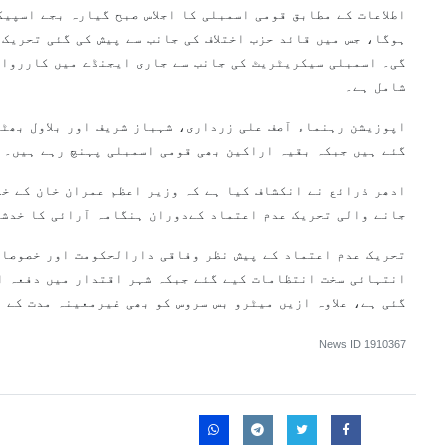
اطلاعات کے مطابق قومی اسمبلی کا اجلاس صبح گیارہ بجے اسپیک
ہوگا، جس میں قائد حزب اختلاف کی جانب سے پیش کی گئی تحریک
گی۔ اسمبلی سیکریٹریٹ کی جانب سے جاری ایجنڈے میں کارروائ
شامل ہے۔
اپوزیشن رہنماء آصف علی زرداری، شہباز شریف اور بلاول بھٹ
گئے ہیں جبکہ بقیہ اراکین بھی قومی اسمبلی پہنچ رہے ہیں۔
ادھر ذرائع نے انکشاف کیا ہے کہ وزیر اعظم عمران خان کے خل
جانے والی تحریک عدم اعتماد کےدوران ہنگامہ آرائی کا خدشہ
تحریک عدم اعتماد کے پیش نظر وفاقی دارالحکومت اور خصوصا 
انتہائی سخت انتظامات کیے گئے جبکہ شہر اقتدار میں دفعہ ا
گئی ہے، علاوہ ازیں میٹرو بس سروس کو بھی غیرمعینہ مدت کے 
News ID
1910367