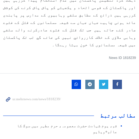
دہشت گرد تنظیمں پاکستان میں عدم استحکام پیدا کررہی ہیں
اور پاکستان کے قومی اتحاد و یکجہتی کو پاش پاش کرنے کی کوشش
کررہی ہیں ذرائع کے مطابق سلفی وہابیوں کے مدارس پر پابندی
عائد ہونی چاہیے جہاں جہاں سے شیعہ مسلمانوں کے قتل کے فتوے
صادر کئے جاتے ہیں جب تک قتل کے فتوے صادرکرنے والے سلفی
وہابی ملاؤں کے خلاف کارروائي نہیں کی جائے گي تب تک پاکستان
میں شیعہ مسلمانوں کا خون بہتا رہےگا۔
News ID
1818239
مطالب مرتبط
قم، یوم شہادت حضرت معصومہ، حرم مطہر میں سوگ کا
عالم+ویڈیو