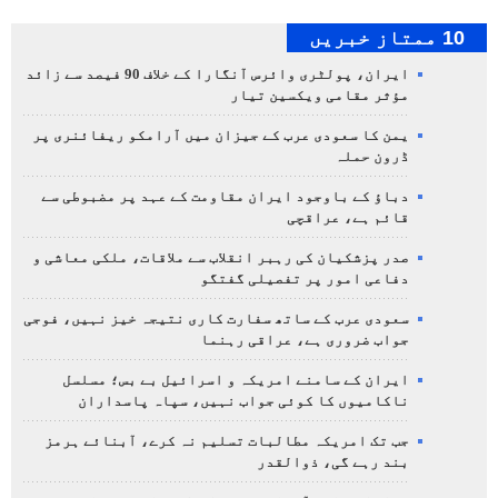
10 ممتاز خبریں
ایران، پولٹری وائرس آنگارا کے خلاف 90 فیصد سے زائد
مؤثر مقامی ویکسین تیار
یمن کا سعودی عرب کے جیزان میں آرامکو ریفائنری پر
ڈرون حملہ
دباؤ کے باوجود ایران مقاومت کے عہد پر مضبوطی سے
قائم ہے، عراقچی
صدر پزشکیان کی رہبر انقلاب سے ملاقات، ملکی معاشی و
دفاعی امور پر تفصیلی گفتگو
سعودی عرب کے ساتھ سفارت کاری نتیجہ خیز نہیں، فوجی
جواب ضروری ہے، عراقی رہنما
ایران کے سامنے امریکہ و اسرائیل بے بس؛ مسلسل
ناکامیوں کا کوئی جواب نہیں، سپاہ پاسداران
جب تک امریکہ مطالبات تسلیم نہ کرے، آبنائے ہرمز
بند رہے گی، ذوالقدر