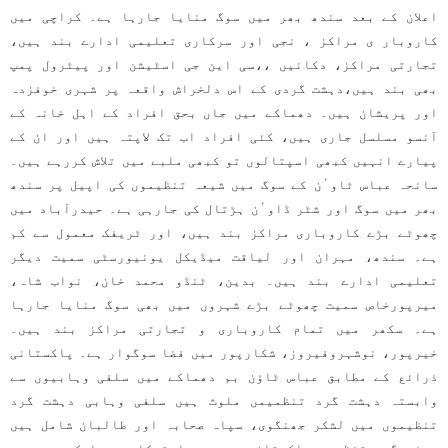
اعلان کے بعد سندھ بھر میں سوگ منایا جارہا ہے۔ کراچی میں
کاروبار ی مراکز ، نجی اور سرکاری تعلیمی ادارے بند ہیں،
تجارتی مراکز، دکانیں ،،سی این جی اسٹیشن اور پیٹرول پمپ
بھی بند ہیں،دہشت گردی کے اس دلخراش واقعہ پر شہری خوفزدہ
اور پریشان ہیں۔ دھماکے میں جاں بحق افراد کے اہل خانہ کے
آنسو مسلسل جاری ہیں، کئی افراد اب تک لاپتہ ہیں اور ان کے
پیارے انہیں کبھی اسپتالوں تو کبھی ملبے میں تلاش کررہے ہیں۔
سانحہ عباس ٹاوٴن کے سوگ میں شیعہ تنظیموں کی اپیل پر سندھ
بھر میں سوگ اور شٹر ڈاوٴن ہڑتال کی جارہی ہے۔ حیدرآباد میں
چھوٹے بڑے کاروباری مراکز بند ہیں، اور ٹریفک معمول سے کم
ہے۔ سندھ، مہران اور لیاقت میڈیکل یونیورسٹی سمیت دیگر
تعلیمی ادارے بند ہیں۔ بدین، ٹنڈو محمد خان، نواب شاہ،
میرپورخاص سمیت چھوٹے بڑے شہروں میں بھی سوگ منایا جارہا
ہے۔ سکھر میں تمام کاروباری و تجارتی مراکز بند ہیں۔
خیرپور، نوشہروفیروز، شکارپور میں فضا سوگوار ہے۔ پاکستانی
ذرائع کے مطابق عباس ٹاؤن بم دھماکے میں سلفی وہابیوں سے
وابستہ دہشت گرد تنظمیمں ملوث ہیں سلفی وہابی دہشت گرد
تنظیموں میں لشکر جھنگوی، سپاہ صحابہ اور طالبان شامل ہیں