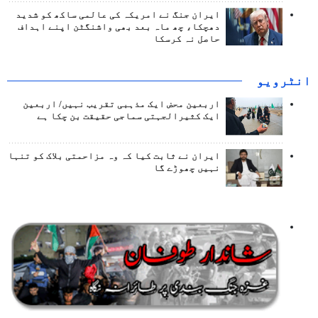
ایران جنگ نے امریکہ کی عالمی ساکھ کو شدید
دھچکا، چھ ماہ بعد بھی واشنگٹن اپنے اہداف
حاصل نہ کرسکا
انٹرويو
اربعین محض ایک مذہبی تقریب نہیں/ اربعین
ایک کثیرالجہتی سماجی حقیقت بن چکا ہے
ایران نے ثابت کیا کہ وہ مزاحمتی بلاک کو تنہا
نہیں چھوڑے گا