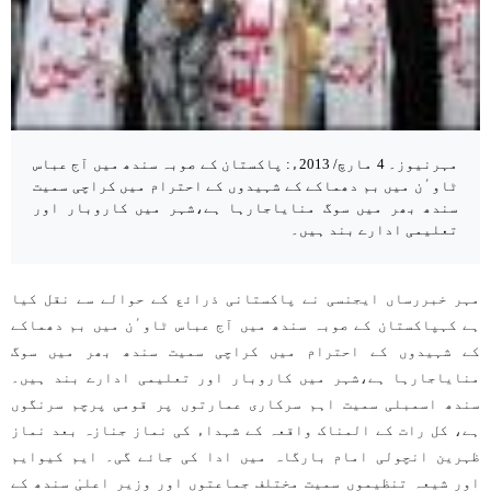
مہرنیوز۔ 4 مارچ/ 2013ء: پاکستان کے صوبہ سندھ میں آج عباس
ٹاوٴن میں بم دھماکے کے شہیدوں کے احترام میں کراچی سمیت
سندھ بھر میں سوگ منایاجارہا ہے،شہر میں کاروبار اور
تعلیمی ادارے بند ہیں۔
مہر خبررساں ایجنسی نے پاکستانی ذرائع کے حوالے سے نقل کیا
ہے کہپاکستان کے صوبہ سندھ میں آج عباس ٹاوٴن میں بم دھماکے
کے شہیدوں کے احترام میں کراچی سمیت سندھ بھر میں سوگ
منایاجارہا ہے،شہر میں کاروبار اور تعلیمی ادارے بند ہیں۔
سندھ اسمبلی سمیت اہم سرکاری عمارتوں پر قومی پرچم سرنگوں
ہے، کل رات کے المناک واقعہ کے شہداء کی نماز جنازہ بعد نماز
ظہرین انچولی امام بارگاہ میں ادا کی جائے گی۔ ایم کیوایم
اور شیعہ تنظیموں سمیت مختلف جماعتوں اور وزیر اعلیٰ سندھ کے