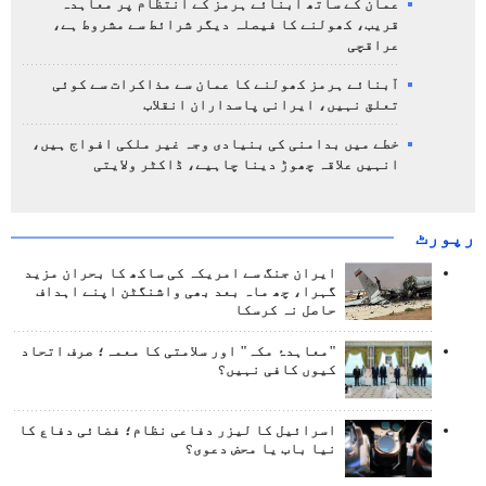
عمان کے ساتھ آبنائے ہرمز کے انتظام پر معاہدہ
قریب، کھولنے کا فیصلہ دیگر شرائط سے مشروط ہے،
عراقچی
آبنائے ہرمز کھولنے کا عمان سے مذاکرات سے کوئی
تعلق نہیں، ایرانی پاسداران انقلاب
خطے میں بدامنی کی بنیادی وجہ غیر ملکی افواج ہیں،
انہیں علاقہ چھوڑ دینا چاہیے، ڈاکٹر ولایتی
رپورٹ
ایران جنگ سے امریکہ کی ساکھ کا بحران مزید
گہرا، چھ ماہ بعد بھی واشنگٹن اپنے اہداف
حاصل نہ کرسکا
"معاہدۂ مکہ" اور سلامتی کا معمہ؛ صرف اتحاد
کیوں کافی نہیں؟
اسرائیل کا لیزر دفاعی نظام؛ فضائی دفاع کا
نیا باب یا محض دعوی؟