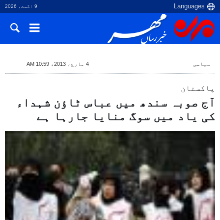
9 اگست، 2026
سياسي
4 مارچ، 2013، 10:59 AM
پاکستان
آج صوبہ سندھ میں عباس ٹاؤن شہداء
کی یاد میں سوگ منایا جارہا ہے