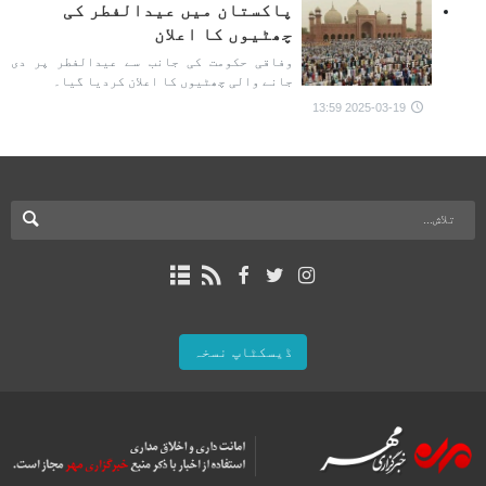
پاکستان میں عیدالفطر کی
چھٹیوں کا اعلان
وفاقی حکومت کی جانب سے عیدالفطر پر دی
جانے والی چھٹیوں کا اعلان کردیا گیا۔
2025-03-19 13:59
ڈیسکٹاپ نسخہ