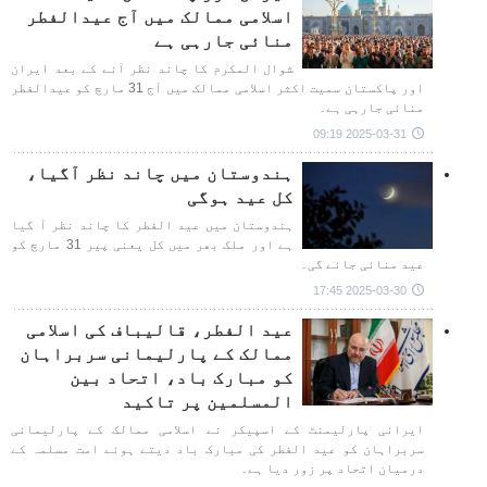
اسلامی ممالک میں آج عیدالفطر
منائی جارہی ہے
شوال المکرم کا چاند نظر آنے کے بعد ایران
اور پاکستان سمیت اکثر اسلامی ممالک میں آج 31 مارچ کو عیدالفطر
منائی جارہی ہے۔
2025-03-31 09:19
ہندوستان میں چاند نظر آگیا،
کل عید ہوگی
ہندوستان میں عید الفطر کا چاند نظر آ گیا
ہے اور ملک بھر میں کل یعنی پیر 31 مارچ کو
عید منائی جائے گی۔
2025-03-30 17:45
عید الفطر، قالیباف کی اسلامی
ممالک کے پارلیمانی سربراہان
کو مبارک باد، اتحاد بین
المسلمین پر تاکید
ایرانی پارلیمنٹ کے اسپیکر نے اسلامی ممالک کے پارلیمانی
سربراہان کو عید الفطر کی مبارک باد دیتے ہوئے امت مسلمہ کے
درمیان اتحاد پر زور دیا ہے۔