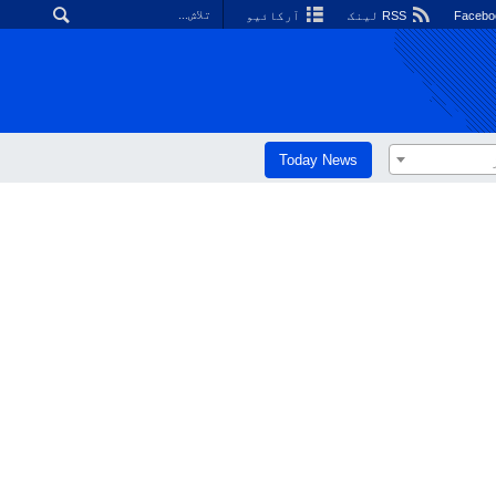
RSS لینک
آرکائیو
Today News