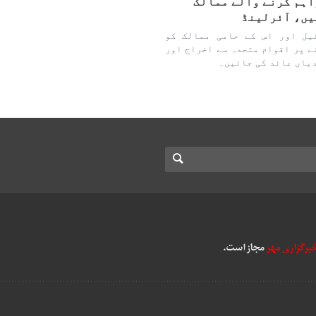
اہم کرنے والے ممالک
یں، آئرلینڈ
یل اور اس کے حامی ممالک کو
ے پر اقوام متحدہ سے اخراج اور
دیاں عائد کی جائیں۔