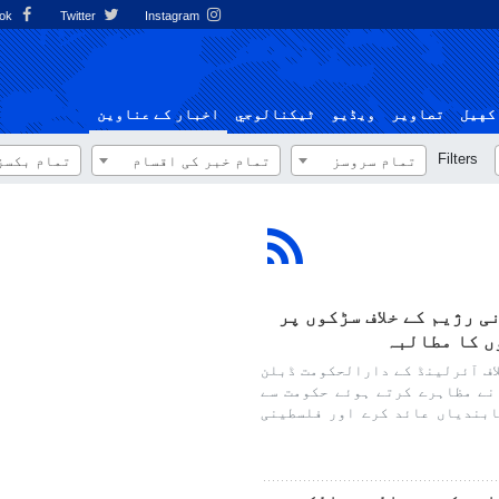
Facebook
Twitter
Instagram
کهيل
تصاوير
ویڈیو
ٹيكنالوجي
اخبار کے عناوین
Filters
تمام سروسز
تمام خبر کی اقسام
تمام بکسز
 رژیم کے خلاف سڑکوں پر
ں کا مطالبہ
اف آئرلینڈ کے دارالحکومت ڈبلن
نے مظاہرے کرتے ہوئے حکومت سے
ابندیاں عائد کرے اور فلسطینی