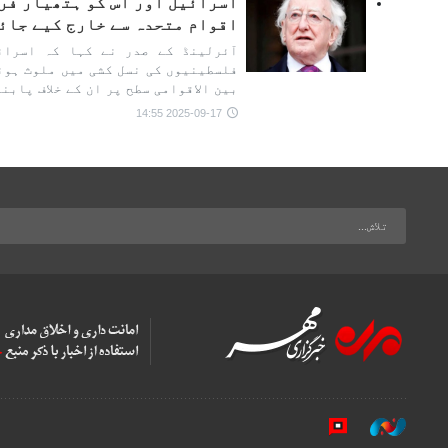
اسرائیل اور اس کو ہتھیار فر
اقوام متحدہ سے خارج کیے جائ
آئرلینڈ کے صدر نے کہا کہ اسرائ
فلسطینیوں کی نسل کشی میں ملوث ہون
بین الاقوامی سطح پر ان کے خلاف پابن
2025-09-17 14:55