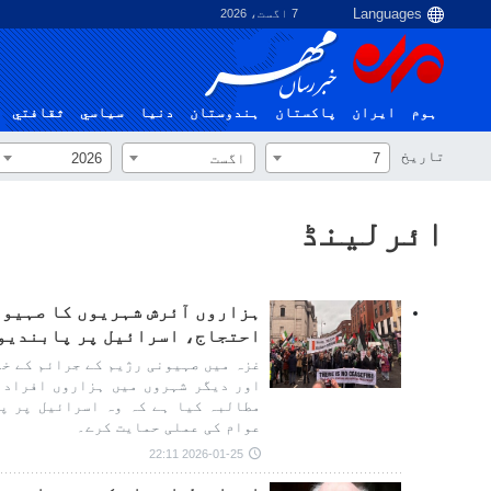
7 اگست، 2026
ہوم
ایران
پاکستان
ہندوستان
دنیا
سياسي
ثقافتي
تاریخ
7
اگست
2026
ائرلینڈ
ہزاروں آئرش شہریوں کا صہیونی
احتجاج، اسرائیل پر پابندیو
غزہ میں صہیونی رژیم کے جرائم کے خل
اور دیگر شہروں میں ہزاروں افراد 
مطالبہ کیا ہے کہ وہ اسرائیل پر پ
عوام کی عملی حمایت کرے۔
2026-01-25 22:11