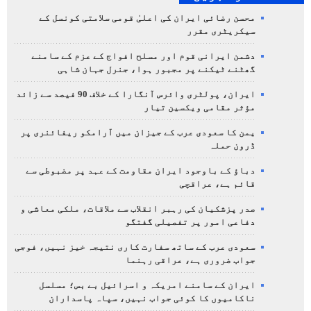
محسن رضائی ایران کی اعلیٰ قومی سلامتی کونسل کے
سیکریٹری مقرر
دشمن ایرانی قوم اور مسلح افواج کے عزم کے سامنے
گھٹنے ٹیکنے پر مجبور ہوا، جنرل جہان شاہی
ایران، پولٹری وائرس آنگارا کے خلاف 90 فیصد سے زائد
مؤثر مقامی ویکسین تیار
یمن کا سعودی عرب کے جیزان میں آرامکو ریفائنری پر
ڈرون حملہ
دباؤ کے باوجود ایران مقاومت کے عہد پر مضبوطی سے
قائم ہے، عراقچی
صدر پزشکیان کی رہبر انقلاب سے ملاقات، ملکی معاشی و
دفاعی امور پر تفصیلی گفتگو
سعودی عرب کے ساتھ سفارت کاری نتیجہ خیز نہیں، فوجی
جواب ضروری ہے، عراقی رہنما
ایران کے سامنے امریکہ و اسرائیل بے بس؛ مسلسل
ناکامیوں کا کوئی جواب نہیں، سپاہ پاسداران