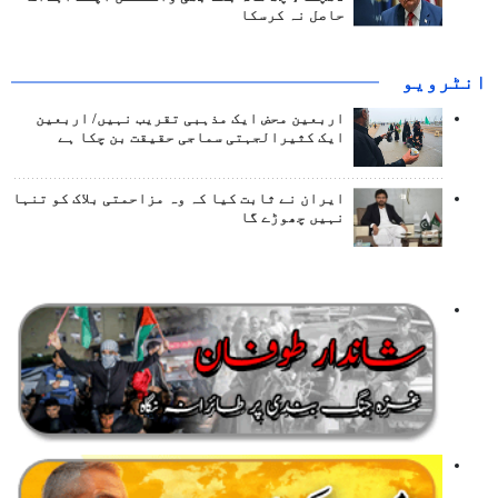
حاصل نہ کرسکا
انٹرويو
اربعین محض ایک مذہبی تقریب نہیں/ اربعین
ایک کثیرالجہتی سماجی حقیقت بن چکا ہے
ایران نے ثابت کیا کہ وہ مزاحمتی بلاک کو تنہا
نہیں چھوڑے گا