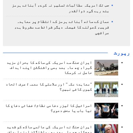
جب تک امریکہ مطالبات تسلیم نہ کرے، آبنائے ہرمز
بند رہے گی، ذوالقدر
عمان کے ساتھ آبنائے ہرمز کے انتظام پر معاہدہ
قریب، کھولنے کا فیصلہ دیگر شرائط سے مشروط ہے،
عراقچی
رپورٹ
ایران جنگ سے امریکہ کی ساکھ کا بحران مزید
گہرا، چھ ماہ بعد بھی واشنگٹن اپنے اہداف
حاصل نہ کرسکا
"معاہدۂ مکہ" اور سلامتی کا معمہ؛ صرف اتحاد
کیوں کافی نہیں؟
اسرائیل کا لیزر دفاعی نظام؛ فضائی دفاع کا
نیا باب یا محض دعوی؟
ایران جنگ نے امریکہ کی عالمی ساکھ کو شدید
دھچکا، چھ ماہ بعد بھی واشنگٹن اپنے اہداف