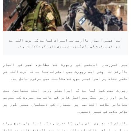
اسرائیلی اخبار ہاآرتص نے اعتراف کیا ہے کہ حزب اللہ نے
اسرائیلی فوج کی بڑی کمزوری پوری دنیا کو دکھا دی ہے۔
مہر خبررساں ایجنسی کی رپورٹ کے مطابق، عبرانی اخبار
ہاآرتص نے اپنی ایک رپورٹ میں اعتراف کیا ہے کہ حزب اللہ کو
جنگی محاذ پر اسرائیلی فوج کے مقابلے میں برتری حاصل ہے۔
رپورٹ میں کہا گیا ہے کہ اسرائیلی وزیر اعظم بنیامین نتن
یاہو اور وزیر جنگ یسرائیل کاتز کی جانب سے بیروت کے جنوبی
مضافاتی علاقے الضاحیہ پر بمباری کی دھمکیاں عملی طور پر
مؤثر دکھائی نہیں دیتیں۔
ہاآرتص کے مطابق نتن یاہو کا دعوی ہے کہ اسرائیلی فوج پہلے
سے کہیں زیادہ طاقت کے ساتھ لبنان میں الشقیف قلعے پر قابض