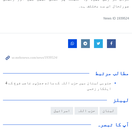
صورتحال اس سے مختلف ہے۔
News ID
1939524
مطالب مرتبط
جنوبی لبنان میں حزب اللہ کے ساتھ جھڑپ، غاصب فوج کے 4
اہلکار زخمی
لیبلز
لبنان
حزب اللہ
اسرائیل
آپ کا تبصرہ