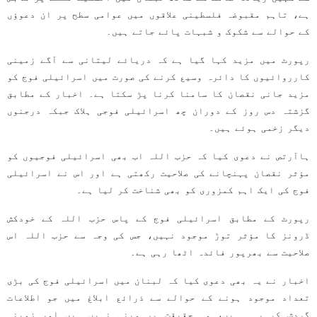
ہے، تاہم مقبوضہ فلسطینی علاقوں میں عوامی سطح پر ان دعوؤں
کے حوالے سے شکوک و شبہات پائے جاتے ہیں۔
رپورٹ میں مزید کہا گیا ہے کہ دریائے لیتانی سے آگے زمینی
کارروائیوں کا دائرہ وسیع کرنے کی صورت میں اسرائیلی فوج کو
مزید جانی نقصان کا سامنا کرنا پڑ سکتا ہے۔ اخبار کے مطابق
گزشتہ دس روز کے دوران چھ اسرائیلی فوجی ہلاک جبکہ درجنوں
دیگر زخمی ہوئے ہیں۔
ہاآرتص نے دعوی کیا کہ حزب اللہ اب بھی اسرائیلی فوجیوں کو
مؤثر نقصان پہنچانے کی صلاحیت رکھتی ہے اور اس نے اسرائیلی
فوج کی ایک اہم کمزوری کو بھی شناخت کر لیا ہے۔
رپورٹ کے مطابق اسرائیلی فوج کے پاس حزب اللہ کے خودکش
ڈرونز کا مؤثر توڑ موجود نہیں، جس کی وجہ سے حزب اللہ اس
صلاحیت سے بھرپور فائدہ اٹھا رہی ہے۔
اخبار نے یہ بھی دعوی کیا کہ لبنان میں اسرائیلی فوج کی بڑی
تعداد موجود ہونے کے حوالے سے ذرائع ابلاغ میں جو اطلاعات
گردش کر رہی ہیں، وہ حقیقت پر مبنی نہیں ہیں اور زمینی