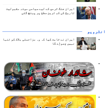
ایران جنگ ٹرمپ کے لیے سیاسی موت، مقبولیت
تاریخ کی کم ترین سطح پر پہنچ گئی
انٹرويو
ایران نے ثابت کیا کہ وہ مزاحمتی بلاک کو تنہا
نہیں چھوڑے گا