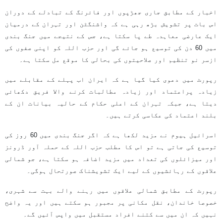
اخبار کے مطابق جاری جھڑپوں اور فائرنگ کے تبادلے کے دوران
اس بات پر تشویش بڑھ رہی ہے کہ واشنگٹن اور تہران کے درمیان
ایک عارضی معاہدہ طے پا سکتا ہے، جس کے نتیجے میں جنگ بندی
میں 60 دن کی توسیع ہو جائے گی اور حزب اللہ کو اپنی صفوں کی
ازسر نو تنظیم اور صلاحیتوں کی بحالی کا موقع مل سکتا ہے۔
رپورٹ میں دعوی کیا گیا ہے کہ ایران اب پہلے کے مقابلے میں
زیادہ پراعتماد اور زیادہ مطالبات کرنے والا فریق دکھائی
دیتا ہے، جبکہ تہران کے اعلی حکام کے حالیہ بیانات ان کے
بلند اعتماد کی عکاسی کرتے ہیں۔
اسرائیل ہیوم نے مزید لکھا ہے کہ اگر جنگ بندی میں 60 روز کی
توسیع کی جاتی ہے تو اس کا مطلب حزب اللہ کے حملہ آور ڈرونز
اور میزائلوں کی تعداد میں مزید اضافہ ہو سکتا ہے، جو شمالی
علاقوں کے رہائشیوں کے لیے ایک تشویشناک صورتحال ہوگی۔
رپورٹ کے مطابق شمالی علاقوں میں رہنے والے بہت سے شہری،
خصوصا خاندان، نقل مکانی پر مجبور ہو سکتے ہیں اور یہ واضح
نہیں کہ ان میں سے کتنے افراد مستقبل میں واپس آئیں گے۔