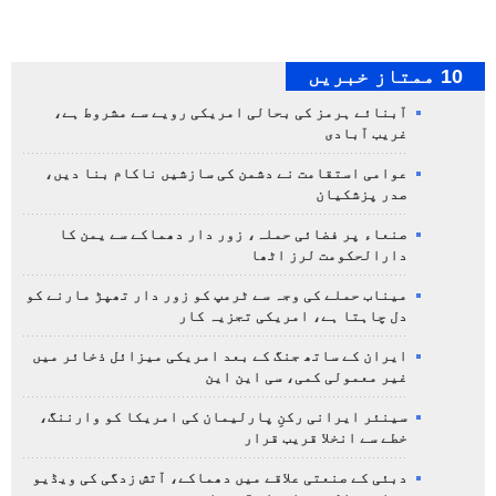
10 ممتاز خبریں
آبنائے ہرمز کی بحالی امریکی رویے سے مشروط ہے،
غریب آبادی
عوامی استقامت نے دشمن کی سازشیں ناکام بنا دیں،
صدر پزشکیان
صنعاء پر فضائی حملہ، زور دار دھماکے سے یمن کا
دارالحکومت لرز اٹھا
میناب حملے کی وجہ سے ٹرمپ کو زور دار تھپڑ مارنے کو
دل چاہتا ہے، امریکی تجزیہ کار
ایران کے ساتھ جنگ کے بعد امریکی میزائل ذخائر میں
غیر معمولی کمی، سی این این
سینئر ایرانی رکنِ پارلیمان کی امریکا کو وارننگ،
خطے سے انخلا قریب قرار
دبئی کے صنعتی علاقے میں دھماکے، آتش زدگی کی ویڈیو