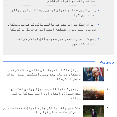
بنانے والے دو افراد گرفتار
یمنی ڈرون حملہ، نجران ایئرپورٹ کا مرکزی ریڈار
نشانہ بن گیا
ایران جنگ نے امریکہ کی عالمی ساکھ کو شدید دھچکا،
چھ ماہ بعد بھی واشنگٹن اپنے اہداف حاصل نہ کرسکا
یمن کا بحیرۂ احمر میں سعودی آئل ٹینکر کو نشانہ
بنانے کا دعویٰ
رپورٹ
ایران جنگ نے امریکہ کی عالمی ساکھ کو شدید
دھچکا، چھ ماہ بعد بھی واشنگٹن اپنے اہداف
حاصل نہ کرسکا
اربعین؛ دنیا کا سب سے بڑا پرامن اجتماع،
عشق حسینؑ، ایثار اور انسانیت کا عالمی
پیغام
جنگ میں وقفہ یا نئی چال؟ ایران کے معاملے پر
ٹرمپ کی حکمت عملی کیا ہے؟