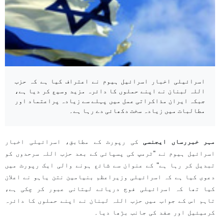
اسرائیلی اخبار اسرائیل ہیوم نے اعتراف کیا ہے کہ حزب
اللہ لبنان نے اپنے حملوں کا دائرہ مزید وسیع کر دیا ہے،
جبکہ ایران مذاکراتی عمل میں پہلے سے زیادہ پراعتماد اور
مطالبات میں زیادہ سخت دکھائی دے رہا ہے۔
مہر خبررساں ایجنسی
کی رپورٹ کے مطابق، اسرائیلی اخبار
اسرائیل ہیوم نے "ٹرمپ کی پسپائی کے بعد حزب اللہ سرحدوں کو
تبدیل کر رہا ہے" کے عنوان سے شائع ہونے والی ایک رپورٹ میں
دعوی کیا ہے کہ اسرائیلی وزیراعظم بنیامین نتن یاہو نے اعلان
کیا تھا کہ اسرائیلی فوج دریائے لیتانی عبور کر چکی ہے،
تاہم اس کے جواب میں حزب اللہ لبنان نے اپنے حملوں کا دائرہ
کرمیئیل اور صفد کی جانب بڑھا دیا۔