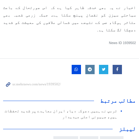
اخبار نے یہ بھی خدشہ ظاہر کیا ہے کہ اس صورتحال کے باعث
سیاحتی سیزن کو نقصان پہنچ سکتا ہے، جبکہ زرعی شعبہ بھی
متاثر ہوگا، جس کے نتیجے میں شمالی علاقوں کی معیشت کو شدید
دھچکا لگ سکتا ہے۔
News ID
1939502
مطالب مرتبط
ٹرمپ نے ہمیں دھوکہ دیا، ایران معاہدے پر شدید تحفظات
ہیں، صہیونی اعلی عہدیدار
لیبلز