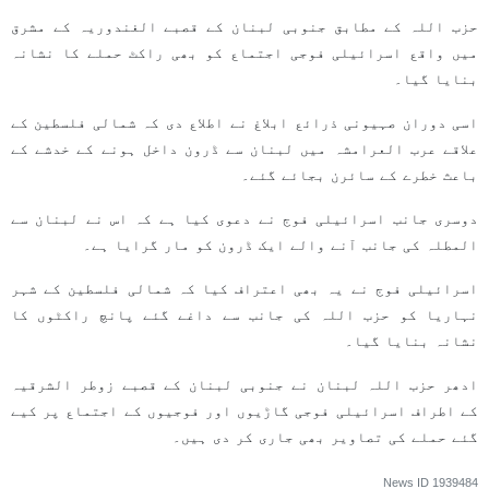
حزب اللہ کے مطابق جنوبی لبنان کے قصبے الغندوریہ کے مشرق
میں واقع اسرائیلی فوجی اجتماع کو بھی راکٹ حملے کا نشانہ
بنایا گیا۔
اسی دوران صہیونی ذرائع ابلاغ نے اطلاع دی کہ شمالی فلسطین کے
علاقے عرب العرامشہ میں لبنان سے ڈرون داخل ہونے کے خدشے کے
باعث خطرے کے سائرن بجائے گئے۔
دوسری جانب اسرائیلی فوج نے دعوی کیا ہے کہ اس نے لبنان سے
المطلہ کی جانب آنے والے ایک ڈرون کو مار گرایا ہے۔
اسرائیلی فوج نے یہ بھی اعتراف کیا کہ شمالی فلسطین کے شہر
نہاریا کو حزب اللہ کی جانب سے داغے گئے پانچ راکٹوں کا
نشانہ بنایا گیا۔
ادھر حزب اللہ لبنان نے جنوبی لبنان کے قصبے زوطر الشرقیہ
کے اطراف اسرائیلی فوجی گاڑیوں اور فوجیوں کے اجتماع پر کیے
گئے حملے کی تصاویر بھی جاری کر دی ہیں۔
News ID
1939484