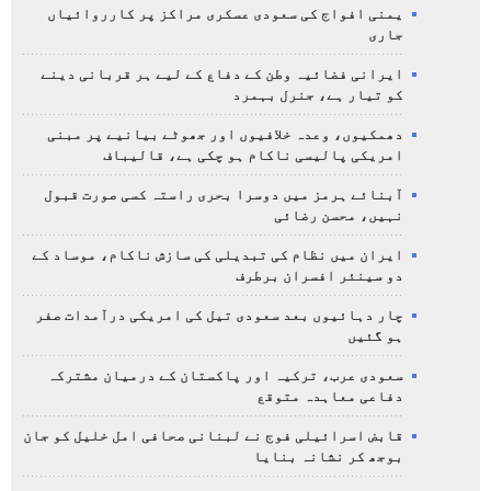
یمنی افواج کی سعودی عسکری مراکز پر کارروائیاں
جاری
ایرانی فضائیہ وطن کے دفاع کے لیے ہر قربانی دینے
کو تیار ہے، جنرل بہمرد
دھمکیوں، وعدہ خلافیوں اور جھوٹے بیانیے پر مبنی
امریکی پالیسی ناکام ہو چکی ہے، قالیباف
آبنائے ہرمز میں دوسرا بحری راستہ کسی صورت قبول
نہیں، محسن رضائی
ایران میں نظام کی تبدیلی کی سازش ناکام، موساد کے
دو سینئر افسران برطرف
چار دہائیوں بعد سعودی تیل کی امریکی درآمدات صفر
ہو گئیں
سعودی عرب، ترکیہ اور پاکستان کے درمیان مشترکہ
دفاعی معاہدہ متوقع
قابض اسرائیلی فوج نے لبنانی صحافی امل خلیل کو جان
بوجھ کر نشانہ بنایا