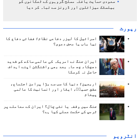
سعودی حمایت یافتہ مسلح گروہوں کے ٹھکانوں کو
بیلسٹک میزائلوں اور ڈرونز سے تباہ کر دیا
رپورٹ
اسرائیل کا لیزر دفاعی نظام؛ فضائی دفاع کا
نیا باب یا محض دعوی؟
ایران جنگ نے امریکہ کی عالمی ساکھ کو شدید
دھچکا، چھ ماہ بعد بھی واشنگٹن اپنے اہداف
حاصل نہ کرسکا
اربعین؛ دنیا کا سب سے بڑا پرامن اجتماع،
عشق حسینؑ، ایثار اور انسانیت کا عالمی
پیغام
جنگ میں وقفہ یا نئی چال؟ ایران کے معاملے پر
ٹرمپ کی حکمت عملی کیا ہے؟
انٹرويو