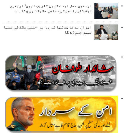
اربعین محض ایک مذہبی تقریب نہیں/ اربعین
ایک کثیرالجہتی سماجی حقیقت بن چکا ہے
ایران نے ثابت کیا کہ وہ مزاحمتی بلاک کو تنہا
نہیں چھوڑے گا