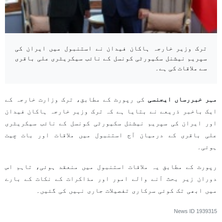
ترک وزیر خارجہ ہاکان فیدان نے استنبول میں ایران کی
سپریم نیشنل سکیورٹی کونسل کے نائب سیکریٹری علی باقری
سے ملاقات کی ہے۔
مہر خبررساں ایجنسی
کی رپورٹ کے مطابق، ترک وزارت خارجہ کے
ایک باخبر ذریعے نے بتایا ہے کہ ترک وزیر خارجہ ہاکان فیدان
اور ایران کی سپریم نیشنل سکیورٹی کونسل کے نائب سیکریٹری
علی باقری کے درمیان آج استنبول میں ملاقات اور بات چیت
ہوئی۔
رپورٹ کے مطابق یہ ملاقات استنبول میں منعقد ہوئی، تاہم اس
دوران زیر بحث آنے والے امور اور مذاکرات کے نکات کے بارے
میں ابھی تک کوئی سرکاری تفصیلات جاری نہیں کی گئیں۔
News ID
1939315