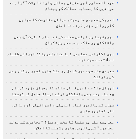
خود انحصاری اور حقیقی بھائی چارے کا وقت آگیا ہے،
عراقچی کا ہمسایہ ممالک کو پیغام
امریکی-سعودی جارحیت، عراقی مقاومت کا جوابی
کارروائی مؤخر کرنے کا اعلان
ہیروشیما پر ایٹمی حملے کی ذمہ دار ذہنیت آج بھی
واشنگٹن پر حاکم ہے، صدر پزشکیان
بین الاقوامی مصنوعی ذہانت اولمپیاڈ؛ ایرانی طلباء
نے 4 تمغے جیت لیے
سعودی جارحیت میں شامل ہر ملک جارح تصور ہوگا، یمن
کی وارننگ
ایران جنگ سے امریکہ کی ساکھ کا بحران مزید گہرا،
چھ ماہ بعد بھی واشنگٹن اپنے اہداف حاصل نہ کرسکا
سپاہ کے ہاتھوں تباہ امریکی و اسرائیلی ڈرونز کی
نئی تصاویر جاری
معاہدۂ مکہ پر صنعا کا سخت ردعمل؛ "محاصرے کے بدلے
محاصرہ" کی پالیسی جاری رکھنے کا اعلان