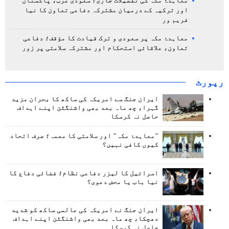
معاہدۂ مکہ کی تفصیلات جاری؛ سعودی عرب، پاکستان
اور ترکیہ کے درمیان مشترکہ دفاعی تعاون کا نیا
فریم ور
معاہدۂ مکہ پر سعودی و ترک قیادت کا مؤقف؛ دفاعی
تعاون، علاقائی استحکام اور مشترکہ سلامتی پر زور
رپورٹ
ایران جنگ سے امریکہ کی ساکھ کا بحران مزید
گہرا، چھ ماہ بعد بھی واشنگٹن اپنے اہداف
حاصل نہ کرسکا
"معاہدۂ مکہ" اور سلامتی کا معمہ؛ صرف اتحاد
کیوں کافی نہیں؟
اسرائیل کا لیزر دفاعی نظام؛ فضائی دفاع کا
نیا باب یا محض دعوی؟
ایران جنگ نے امریکہ کی عالمی ساکھ کو شدید
دھچکا، چھ ماہ بعد بھی واشنگٹن اپنے اہداف
حاصل نہ کرسکا