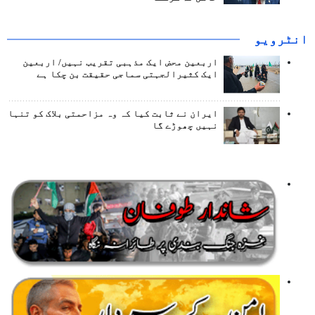
انٹرويو
اربعین محض ایک مذہبی تقریب نہیں/ اربعین
ایک کثیرالجہتی سماجی حقیقت بن چکا ہے
ایران نے ثابت کیا کہ وہ مزاحمتی بلاک کو تنہا
نہیں چھوڑے گا