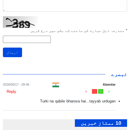
*
مندرجہ ذیل عبارت کو سامنے کے بکس میں درج کریں
ارسال
تبصرے
09:46 - 2026/05/17
Alamdar
Reply
0
0
Turki na qabile bharosa hai...tayyab urdugan
10 ممتاز خبریں