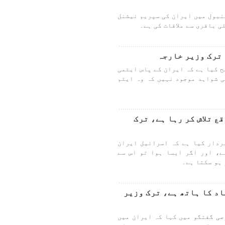
نبول میں ایران کی سپریم نیشنل
 باقری سے ملاقات کی ہے۔
 ترک وزیر خارجہ
 کیا ہے کہ ایران کے پاس ایٹمی
ی شواہد موجود نہیں کہ وہ ایٹم
ع تلاش کر رہا ہے، ترک
ردار کیا ہے کہ اسرائیل ایران
ے، اور اگر ایسا ہوا تو اس سے
ہو سکتا ہے۔
د کا ہاتھ ہے، ترک وزیر
صی گفتگو میں کہا کہ ایران میں