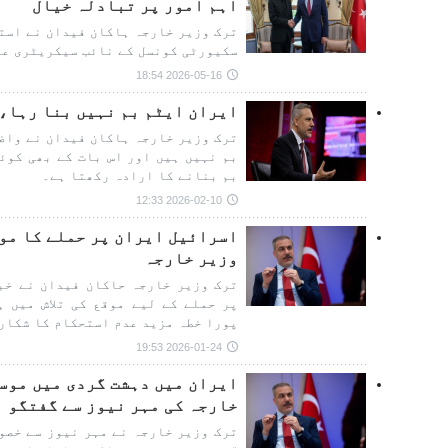
اہم امور پر تبادلہ خیال
ترک وزیر خارجہ ہاکان فیدان نے است
سکیورٹی کونسل کے نائب سیکریٹری علی
2026-05-16 18:54
ایران ایٹم بم نہیں بنا رہا،
ترک وزیر خارجہ ہاکان فیدان نے واضح
بم نہیں ہیں اور اس بات کے بھی کوئ
بم بنانے کا ارادہ رکھتا ہے۔
2026-02-10 12:33
اسرائیل ایران پر حملے کا موق
وزیر خارجہ
ترک وزیر خارجہ حاکان فیدان نے خب
پر حملے کے لیے موقع کی تلاش میں ہ
پورا خطہ مزید عدم استحکام کا شکار 
2026-01-24 19:53
ایران میں دہشت گردی میں موسا
خارجہ کی مہر نیوز سے گفتگو
ترک وزیر خارجہ نے مہر نیوز سے خصو