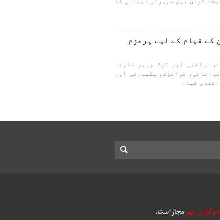
ہشت گردی میں صہیونی ایجنسی کا
 کے قیام کے لیے پرعزم
س عراقچی اور ترک وزیر خارجہ
توانائی، ٹرانزٹ، سکیورٹی اور
اتفاق کیا۔