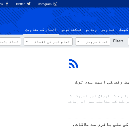
Facebook
Twitter
Instagram
کهيل
تصاوير
ویڈیو
ٹيكنالوجي
اخبار کے عناوین
Filters
تمام سروسز
تمام خبر کی اقسام
تمام بکسز
ش رفت کی امید ہے، ترک
ا ہے کہ ایران اور امریکہ کے
رحلے کے مقابلے میں اب زیادہ
ی علی باقری سے ملاقات،