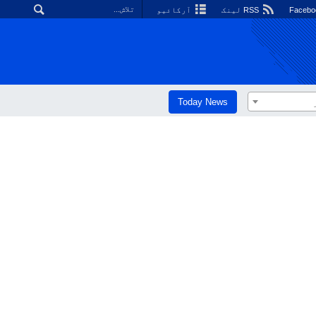
RSS لینک
آرکائیو
Today News