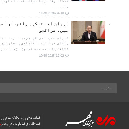
گذشتہ ہفتے ہونے والے فسادات اور د
ہاتھ ہے۔
2026-01-18 11:40
ایران اور ترکیہ پائیدار امن
ہیں، عراقچی
تہران میں ایرانی وزیر خارجہ عبا
ہاکان فیدان نے اقتصادی، تجارتی، 
ثقافتی شعبوں میں تعاون بڑھانے پر 
2025-12-02 10:56