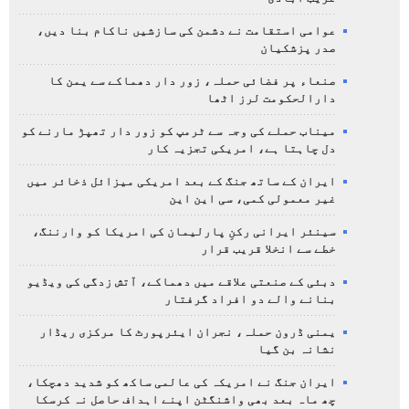
عوامی استقامت نے دشمن کی سازشیں ناکام بنا دیں،
صدر پزشکیان
صنعاء پر فضائی حملہ، زور دار دھماکے سے یمن کا
دارالحکومت لرز اٹھا
میناب حملے کی وجہ سے ٹرمپ کو زور دار تھپڑ مارنے کو
دل چاہتا ہے، امریکی تجزیہ کار
ایران کے ساتھ جنگ کے بعد امریکی میزائل ذخائر میں
غیر معمولی کمی، سی این این
سینئر ایرانی رکنِ پارلیمان کی امریکا کو وارننگ،
خطے سے انخلا قریب قرار
دبئی کے صنعتی علاقے میں دھماکے، آتش زدگی کی ویڈیو
بنانے والے دو افراد گرفتار
یمنی ڈرون حملہ، نجران ایئرپورٹ کا مرکزی ریڈار
نشانہ بن گیا
ایران جنگ نے امریکہ کی عالمی ساکھ کو شدید دھچکا،
چھ ماہ بعد بھی واشنگٹن اپنے اہداف حاصل نہ کرسکا