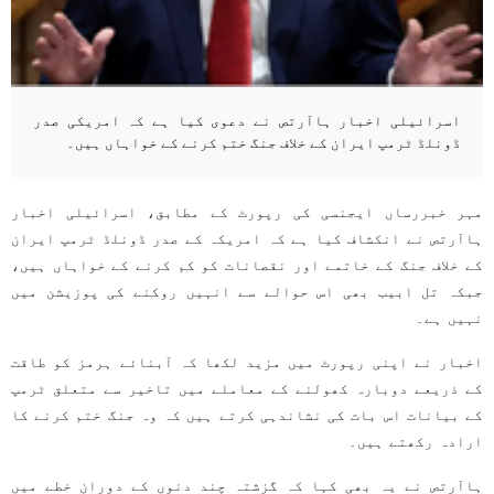
اسرائیلی اخبار ہاآرتص نے دعوی کیا ہے کہ امریکی صدر
ڈونلڈ ٹرمپ ایران کے خلاف جنگ ختم کرنے کے خواہاں ہیں۔
مہر خبررساں ایجنسی کی رپورٹ کے مطابق، اسرائیلی اخبار
ہاآرتص نے انکشاف کیا ہے کہ امریکہ کے صدر ڈونلڈ ٹرمپ ایران
کے خلاف جنگ کے خاتمے اور نقصانات کو کم کرنے کے خواہاں ہیں،
جبکہ تل ابیب بھی اس حوالے سے انہیں روکنے کی پوزیشن میں
نہیں ہے۔
اخبار نے اپنی رپورٹ میں مزید لکھا کہ آبنائے ہرمز کو طاقت
کے ذریعے دوبارہ کھولنے کے معاملے میں تاخیر سے متعلق ٹرمپ
کے بیانات اس بات کی نشاندہی کرتے ہیں کہ وہ جنگ ختم کرنے کا
ارادہ رکھتے ہیں۔
ہاآرتص نے یہ بھی کہا کہ گزشتہ چند دنوں کے دوران خطے میں