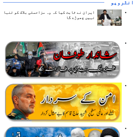
انٹرويو
ایران نے ثابت کیا کہ وہ مزاحمتی بلاک کو تنہا
نہیں چھوڑے گا