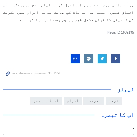
ہونے والی پیش رفت میں اسرائیل کی نمایاں عدم موجودگی محض
اتفاق نہیں، بلکہ یہ اس بات کی علامت ہے کہ ایران میں حکومت
کی تبدیلی کا خیال مکمل طور پر پس پشت ڈال دیا گیا ہے۔
News ID
1939195
لیبلز
ٹرمپ
امریکہ
ایران
آبنائے ہرمز
آپ کا تبصرہ