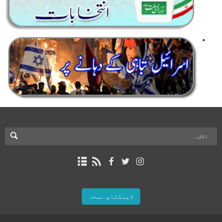
ڈیسکٹاپ نسخہ