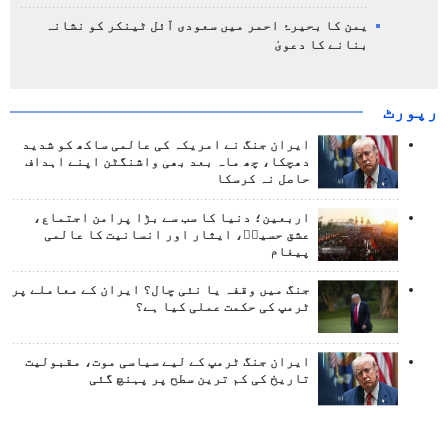
یمن کا بحیرۂ احمر میں سعودی آئل ٹینکر کو نشانہ
بنانے کا دعویٰ
رپورٹ
ایران جنگ نے امریکہ کی عالمی ساکھ کو شدید
دھچکا، چھ ماہ بعد بھی واشنگٹن اپنے اہداف
حاصل نہ کرسکا
اربعین؛ دنیا کا سب سے بڑا پرامن اجتماع،
عشق حسینؑ، ایثار اور انسانیت کا عالمی
پیغام
جنگ میں وقفہ یا نئی چال؟ ایران کے معاملے پر
ٹرمپ کی حکمت عملی کیا ہے؟
ایران جنگ ٹرمپ کے لیے سیاسی موت، مقبولیت
تاریخ کی کم ترین سطح پر پہنچ گئی