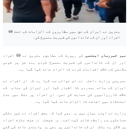
بحرین نے ایران کے حق میں مظاہروں کے الزامات کے تحت 69
افراد اور ان کے خاندانوں کی شہریت منسوخ کی۔
مہر خبررساں ایجنسی
کی رپورٹ کے مطابق، بحرین نے 69 افراد
اور ان کے خاندانوں کی شہریت منسوخ کردی ہے، جن پر قومی
سلامتی کے خلاف اقدامات کرنے کا الزام عائد کیا گیا ہے۔
بحرینی وزارت داخلہ نے اس حوالے سے کہا ہے کہ ان افراد نے
ایران کے ساتھ ہمدردی کا اظہار کیا اور تہران کی منامہ کے
خلاف کارروائیوں کی حمایت کی تھی۔ ان افراد پر ملک میں عدم
استحکام میں اضافے کا الزام عائد کیا گیا ہے۔
وزارت نے اپنے بیان میں یہ بھی کہا کہ بعض افراد نے غیر ملکی
جماعتوں سے رابطے قائم کیے تھے۔ یہ فیصلہ نہ صرف ملزم افراد
پر لاگو ہے بلکہ ان کے خاندانوں پر بھی یہ پابندی عائد کی گئی