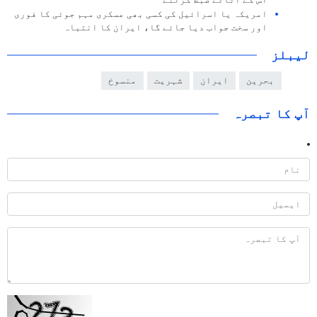
اس کے اثاثے ضبط کرلئے
امریکہ یا اسرائیل کی کسی بھی عسکری مہم جوئی کا فوری
اور سخت جواب دیا جائے گا، ایران کا انتباہ
لیبلز
بحرین
ایران
شہریت
منسوخ
آپ کا تبصرہ