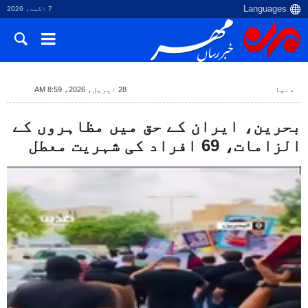
7 اگست، 2026
دنیا
28 اپریل، 2026، 8:59 AM
بحرین، ایران کے حق میں مظاہروں کے
الزامات، 69 افراد کی شہریت معطل