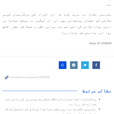
ہے۔
بحرینی حکام نے مزید کہا کہ ان افراد کی سرگرمیاں قومی
سلامتی کو نقصان پہنچاتی ہیں اور ان لوگوں نے سوشل میڈیا پر
ایسی مواد شائع کی تھی جس سے عوامی نظم و ضبط کو خطرہ لاحق
ہوا اور بدامنی کو بڑھا دیا۔
News ID
1939049
مطالب مرتبط
پاکستان افغانستان کے خلاف عسکریت پسندوں کو مالی مدد
فراہم کر رہا ہے
بحرینی حکومت نے اپوزیشن جماعت الوفاق کو تحلیل کرکے