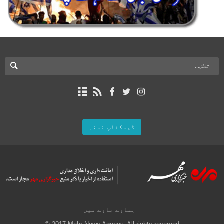
ڈیسکٹاپ نسخہ
ہمارے بارے میں