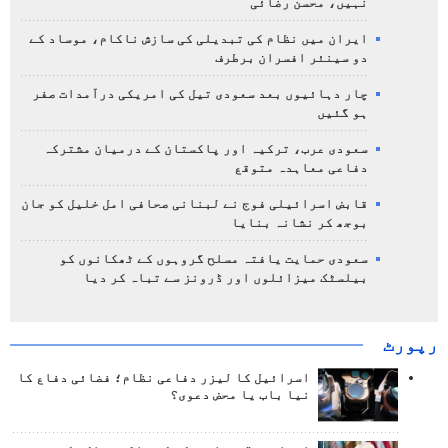
نہیں، محسن رضائی
ایران میں نظام کی تبدیلی کی سازش ناکام، موساد کے
دو سینئر افسران برطرف
چار دہائیوں بعد سعودی تیل کی امریکی درآمدات صفر
ہو گئیں
سعودی عرب، ترکیہ اور پاکستان کے درمیان مشترکہ
دفاعی معاہدہ متوقع
قابض اسرائیلی فوج نے لبنانی صحافی امل خلیل کو جان
بوجھ کر نشانہ بنایا
سعودی حمایت یافتہ مسلح گروہوں کے ٹھکانوں کو
بیلسٹک میزائلوں اور ڈرونز سے تباہ کر دیا
رپورٹ
اسرائیل کا لیزر دفاعی نظام؛ فضائی دفاع کا
نیا باب یا محض دعوی؟