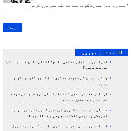
*
مندرجہ ذیل عبارت کو سامنے کے بکس میں درج کریں
ارسال
10 ممتاز خبریں
اسرائیل کا لیزر دفاعی نظام؛ فضائی دفاع کا نیا باب
یا محض دعوی؟
یمنی افواج کی سعودی عسکری مراکز پر کارروائیاں
جاری
ایرانی فضائیہ وطن کے دفاع کے لیے ہر قربانی دینے
کو تیار ہے، جنرل بہمرد
دھمکیوں، وعدہ خلافیوں اور جھوٹے بیانیے پر مبنی
امریکی پالیسی ناکام ہو چکی ہے، قالیباف
آبنائے ہرمز میں دوسرا بحری راستہ کسی صورت قبول