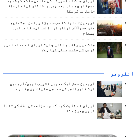
ایران جنگ نے امریکہ کی عالمی ساکھ کو شدید
دھچکا، چھ ماہ بعد بھی واشنگٹن اپنے اہداف
حاصل نہ کرسکا
اربعین؛ دنیا کا سب سے بڑا پرامن اجتماع،
عشق حسینؑ، ایثار اور انسانیت کا عالمی
پیغام
جنگ میں وقفہ یا نئی چال؟ ایران کے معاملے پر
ٹرمپ کی حکمت عملی کیا ہے؟
انٹرويو
اربعین محض ایک مذہبی تقریب نہیں/ اربعین
ایک کثیرالجہتی سماجی حقیقت بن چکا ہے
ایران نے ثابت کیا کہ وہ مزاحمتی بلاک کو تنہا
نہیں چھوڑے گا