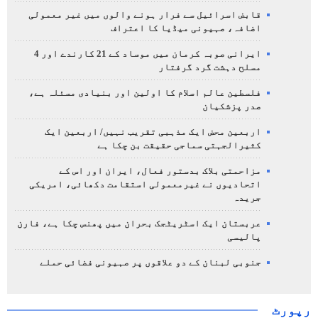
قابض اسرائیل سے فرار ہونے والوں میں غیر معمولی
اضافہ، صہیونی میڈیا کا اعتراف
ایرانی صوبہ کرمان میں موساد کے 21 کارندے اور 4
مسلح دہشت گرد گرفتار
فلسطین عالم اسلام کا اولین اور بنیادی مسئلہ ہے،
صدر پزشکیان
اربعین محض ایک مذہبی تقریب نہیں/ اربعین ایک
کثیرالجہتی سماجی حقیقت بن چکا ہے
مزاحمتی بلاک بدستور فعال، ایران اور اس کے
اتحادیوں نے غیرمعمولی استقامت دکھائی، امریکی
جریدہ
عربستان ایک اسٹریٹجک بحران میں پھنس چکا ہے، فارن
پالیسی
جنوبی لبنان کے دو علاقوں پر صہیونی فضائی حملے
رپورٹ