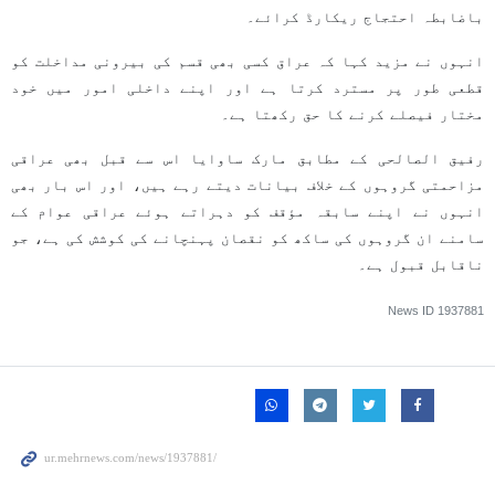
باضابطہ احتجاج ریکارڈ کرائے۔
انہوں نے مزید کہا کہ عراق کسی بھی قسم کی بیرونی مداخلت کو
قطعی طور پر مسترد کرتا ہے اور اپنے داخلی امور میں خود
مختار فیصلے کرنے کا حق رکھتا ہے۔
رفیق الصالحی کے مطابق مارک ساوایا اس سے قبل بھی عراقی
مزاحمتی گروہوں کے خلاف بیانات دیتے رہے ہیں، اور اس بار بھی
انہوں نے اپنے سابقہ مؤقف کو دہراتے ہوئے عراقی عوام کے
سامنے ان گروہوں کی ساکھ کو نقصان پہنچانے کی کوشش کی ہے، جو
ناقابل قبول ہے۔
News ID
1937881