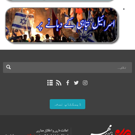
ڈیسکٹاپ نسخہ