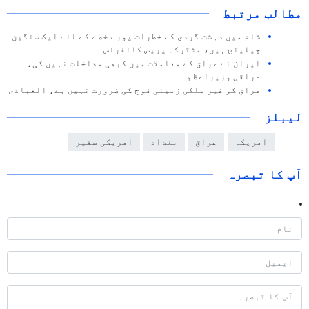
مطالب مرتبط
شام میں دہشت گردی کے خطرات پورے خطے کے لئے ایک سنگین
چیلینج ہیں، مشترکہ پریس کانفرنس
ایران نے عراق کے معاملات میں کبھی مداخلت نہیں کی،
عراقی وزیراعظم
عراق کو غیر ملکی زمینی فوج کی ضرورت نہیں ہے، العبادی
لیبلز
امریکہ
عراق
بغداد
امریکی سفیر
آپ کا تبصرہ