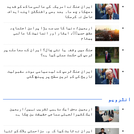
ایران جنگ نے امریکہ کی عالمی ساکھ کو شدید
دھچکا، چھ ماہ بعد بھی واشنگٹن اپنے اہداف
حاصل نہ کرسکا
اربعین؛ دنیا کا سب سے بڑا پرامن اجتماع،
عشق حسینؑ، ایثار اور انسانیت کا عالمی
پیغام
جنگ میں وقفہ یا نئی چال؟ ایران کے معاملے پر
ٹرمپ کی حکمت عملی کیا ہے؟
ایران جنگ ٹرمپ کے لیے سیاسی موت، مقبولیت
تاریخ کی کم ترین سطح پر پہنچ گئی
انٹرويو
اربعین محض ایک مذہبی تقریب نہیں/ اربعین
ایک کثیرالجہتی سماجی حقیقت بن چکا ہے
ایران نے ثابت کیا کہ وہ مزاحمتی بلاک کو تنہا