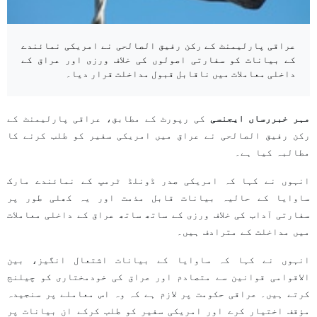
عراقی پارلیمنٹ کے رکن رفیق الصالحی نے امریکی نمائندے
کے بیانات کو سفارتی اصولوں کی خلاف ورزی اور عراق کے
داخلی معاملات میں ناقابل قبول مداخلت قرار دیا۔
مہر خبررساں ایجنسی
کی رپورٹ کے مطابق، عراقی پارلیمنٹ کے
رکن رفیق الصالحی نے عراق میں امریکی سفیر کو طلب کرنے کا
مطالبہ کیا ہے۔
انہوں نے کہا کہ امریکی صدر ڈونلڈ ٹرمپ کے نمائندے مارک
ساوایا کے حالیہ بیانات قابل مذمت اور یہ کھلی طور پر
سفارتی آداب کی خلاف ورزی کے ساتھ ساتھ عراق کے داخلی معاملات
میں مداخلت کے مترادف ہیں۔
انہوں نے کہا کہ ساوایا کے بیانات اشتعال انگیز، بین
الاقوامی قوانین سے متصادم اور عراق کی خودمختاری کو چیلنج
کرتے ہیں۔ عراقی حکومت پر لازم ہے کہ وہ اس معاملے پر سنجیدہ
مؤقف اختیار کرے اور امریکی سفیر کو طلب کرکے ان بیانات پر