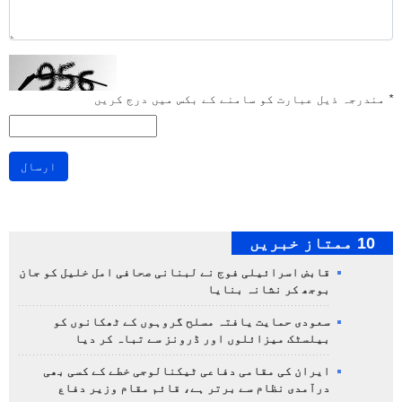
*
مندرجہ ذیل عبارت کو سامنے کے بکس میں درج کریں
ارسال
10 ممتاز خبریں
قابض اسرائیلی فوج نے لبنانی صحافی امل خلیل کو جان
بوجھ کر نشانہ بنایا
سعودی حمایت یافتہ مسلح گروہوں کے ٹھکانوں کو
بیلسٹک میزائلوں اور ڈرونز سے تباہ کر دیا
ایران کی مقامی دفاعی ٹیکنالوجی خطے کے کسی بھی
درآمدی نظام سے برتر ہے، قائم مقام وزیر دفاع