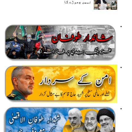
نہیں چھوڑے گا