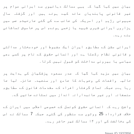
بیان میں کہا گیا کہ یہی ممالک دہائیوں سے ایرانی عوام پر
غیر قانونی پابندیاں عائد کیے ہوئے ہیں اور گزشتہ سال
صہیونی رژیم اور امریکہ کی جانب سے کی گئی جارحیت، جس میں
ہزاروں ایرانی شہری شہید یا زخمی ہوئے، اس پر خاموش تماشائی
بنے رہے۔
ایرانی مشن کے مطابق، ایران ایک مضبوط اور خودمختار عدالتی
و قانونی نظام رکھتا ہے اور انسانی حقوق کے نام پر کسی بھی
سیاسی یا بیرونی مداخلت کو قبول نہیں کرتا۔
بیان میں مزید کہا گیا کہ صدر مسعود پزشکیان کی ہدایت پر
حالیہ واقعات کی وجوہات کا جامع اور سنجیدہ جائزہ لیا جا
رہا ہے، جبکہ تمام گرفتار افراد کے مقدمات قانون کے مطابق،
منصفانہ اور غیر جانبدارانہ انداز میں نمٹائے جائیں گے۔
واضح رہے کہ انسانی حقوق کونسل کے خصوصی اجلاس میں ایران کے
خلاف قرارداد 25 ووٹوں سے منظور کی گئی، جبکہ 7 ممالک نے اس
کی مخالفت کی اور ۱۴ ممالک غیر حاضر رہے۔
News ID
1937856