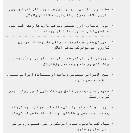
خطے میں بدامنی کی بنیادی وجہ غیر ملکی افواج ہیں،
انہیں علاقہ چھوڑ دینا چاہیے، ڈاکٹر ولایتی
خود انحصاری اور حقیقی بھائی چارے کا وقت آگیا ہے،
عراقچی کا ہمسایہ ممالک کو پیغام
امریکی-سعودی جارحیت، عراقی مقاومت کا جوابی
کارروائی مؤخر کرنے کا اعلان
ہیروشیما پر ایٹمی حملے کی ذمہ دار ذہنیت آج بھی
واشنگٹن پر حاکم ہے، صدر پزشکیان
بین الاقوامی مصنوعی ذہانت اولمپیاڈ؛ ایرانی طلباء
نے 4 تمغے جیت لیے
سعودی جارحیت میں شامل ہر ملک جارح تصور ہوگا، یمن
کی وارننگ
ایران جنگ سے امریکہ کی ساکھ کا بحران مزید گہرا،
چھ ماہ بعد بھی واشنگٹن اپنے اہداف حاصل نہ کرسکا
سپاہ کے ہاتھوں تباہ امریکی و اسرائیلی ڈرونز کی
نئی تصاویر جاری