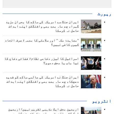
رپورٹ
ایران جنگ سے امریکہ کی ساکھ کا بحران مزید
گہرا، چھ ماہ بعد بھی واشنگٹن اپنے اہداف
حاصل نہ کرسکا
"معاہدۂ مکہ" اور سلامتی کا معمہ؛ صرف اتحاد
کیوں کافی نہیں؟
اسرائیل کا لیزر دفاعی نظام؛ فضائی دفاع کا
نیا باب یا محض دعوی؟
ایران جنگ نے امریکہ کی عالمی ساکھ کو شدید
دھچکا، چھ ماہ بعد بھی واشنگٹن اپنے اہداف
حاصل نہ کرسکا
انٹرويو
اربعین محض ایک مذہبی تقریب نہیں/ اربعین
ایک کثیرالجہتی سماجی حقیقت بن چکا ہے