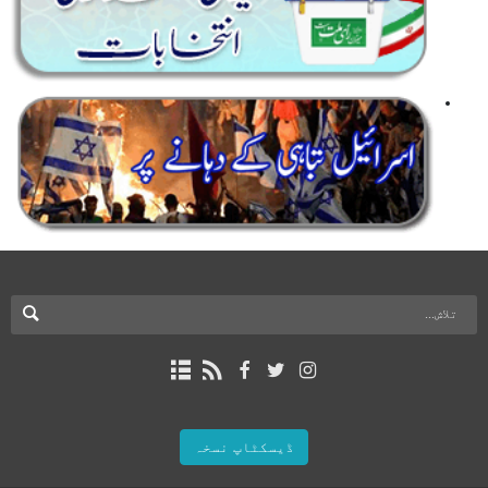
ڈیسکٹاپ نسخہ