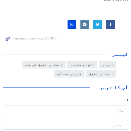
لیبلز
ایران
اقوام متحدہ
انسانی حقوق کونسل
انسانی حقوق
مغربی ممالک
آپ کا تبصرہ