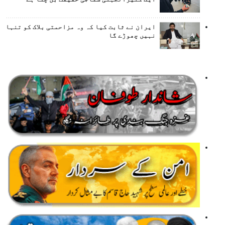
ایران نے ثابت کیا کہ وہ مزاحمتی بلاک کو تنہا
نہیں چھوڑے گا