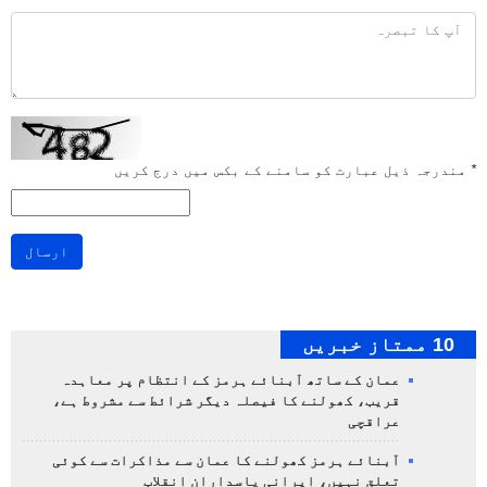
*
مندرجہ ذیل عبارت کو سامنے کے بکس میں درج کریں
ارسال
10 ممتاز خبریں
عمان کے ساتھ آبنائے ہرمز کے انتظام پر معاہدہ
قریب، کھولنے کا فیصلہ دیگر شرائط سے مشروط ہے،
عراقچی
آبنائے ہرمز کھولنے کا عمان سے مذاکرات سے کوئی
تعلق نہیں، ایرانی پاسداران انقلاب