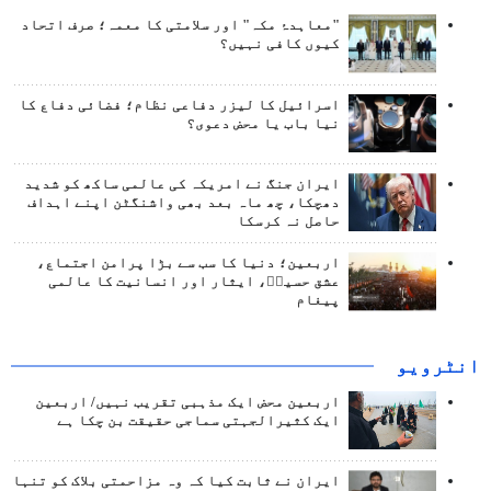
"معاہدۂ مکہ" اور سلامتی کا معمہ؛ صرف اتحاد
کیوں کافی نہیں؟
اسرائیل کا لیزر دفاعی نظام؛ فضائی دفاع کا
نیا باب یا محض دعوی؟
ایران جنگ نے امریکہ کی عالمی ساکھ کو شدید
دھچکا، چھ ماہ بعد بھی واشنگٹن اپنے اہداف
حاصل نہ کرسکا
اربعین؛ دنیا کا سب سے بڑا پرامن اجتماع،
عشق حسینؑ، ایثار اور انسانیت کا عالمی
پیغام
انٹرويو
اربعین محض ایک مذہبی تقریب نہیں/ اربعین
ایک کثیرالجہتی سماجی حقیقت بن چکا ہے
ایران نے ثابت کیا کہ وہ مزاحمتی بلاک کو تنہا