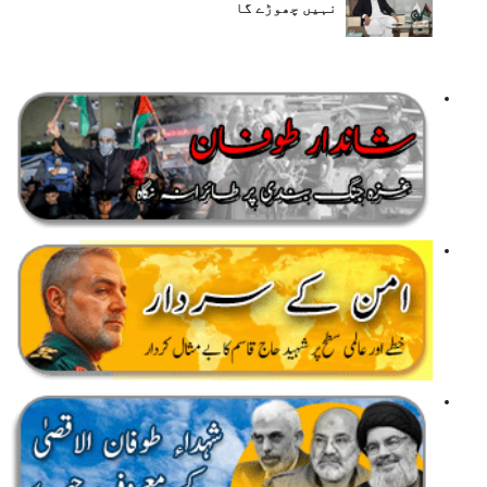
نہیں چھوڑے گا