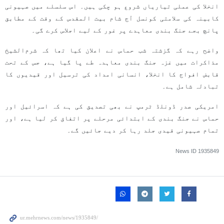
انخلا کی عملی تیاریاں شروع ہو چکی ہیں۔ اس سلسلے میں صہیونی
کابینہ کی سلامتی کونسل آج شام بیت المقدس کے وقت کے مطابق
پانچ بجے جنگ بندی معاہدے پر غور کے لیے اجلاس کرے گی۔
واضح رہے کہ گزشتہ شب حماس نے اعلان کیا تھا کہ شرم‌الشیخ
مذاکرات میں غزہ جنگ بندی معاہدہ طے پا گیا ہے، جس کے تحت
قابض افواج کا انخلا، انسانی امداد کی ترسیل اور قیدیوں کا
تبادلہ شامل ہے۔
امریکی صدر ڈونلڈ ٹرمپ نے بھی تصدیق کی ہے کہ اسرائیل اور
حماس نے جنگ بندی کے ابتدائی مرحلے پر اتفاق کر لیا ہے، اور
تمام صہیونی قیدی جلد رہا کر دیے جائیں گے۔
News ID
1935849