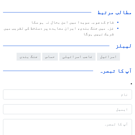
مطالب مرتبط
شام کے صوبہ سویدا میں امن بحال نہ ہو سکا
غزہ میں جنگ بندی، ایران معاہدے پر دستخط کی تقریب میں
شریک نہیں ہوگا
لیبلز
اسرائیل
غاصب اسرائیلی
حماس
جنگ بندی
آپ کا تبصرہ