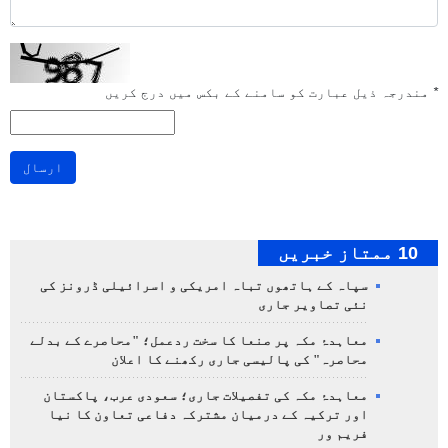
*
مندرجہ ذیل عبارت کو سامنے کے بکس میں درج کریں
ارسال
10 ممتاز خبریں
سپاہ کے ہاتھوں تباہ امریکی و اسرائیلی ڈرونز کی
نئی تصاویر جاری
معاہدۂ مکہ پر صنعا کا سخت ردعمل؛ "محاصرے کے بدلے
محاصرہ" کی پالیسی جاری رکھنے کا اعلان
معاہدۂ مکہ کی تفصیلات جاری؛ سعودی عرب، پاکستان
اور ترکیہ کے درمیان مشترکہ دفاعی تعاون کا نیا
فریم ور