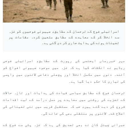
اسرائیلی فوج کے ترجمان کے مطابق، صہیونی فوجیوں کو غزہ
سے انخلا کر کے معاہدے کے مطابق متعین کردہ مقامات پر
تعینات ہونے کی ہدایت جاری کر دی گئی ہے۔
مہر خبررساں ایجنسی کی رپورٹ کے مطابق، اسرائیلی فوجی
ریڈیو نے انکشاف کیا ہے کہ غزہ میں موجود صہیونی افواج کو
آئندہ دنوں میں مکمل انخلا اور پچھلی دفاعی لائنوں میں واپسی
کی تیاری کا حکم دیا گیا ہے۔
ترجمان فوج کے مطابق سیاسی قیادت کی ہدایات اور تازہ حالات
کے تجزیے کی روشنی میں معاہدے پر عمل درآمد کے لیے اقدامات
شروع کر دیے گئے ہیں، جب کہ مستقبل قریب میں نئی تعیناتی کی
اصلاح شدہ لائنوں پر منتقلی بھی کی جائے گی۔
عبرانی چینل کان نے بھی تصدیق کی ہے کہ غزہ پٹی سے فوج کے