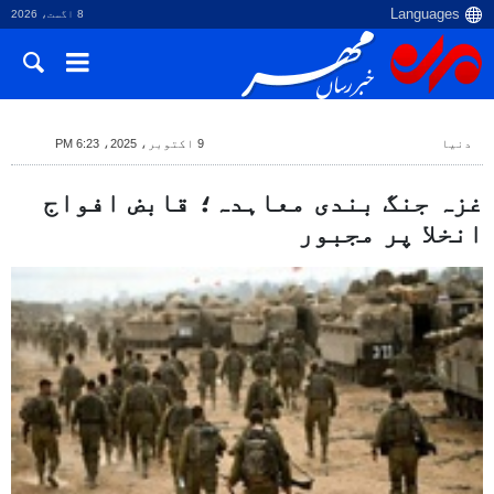
8 اگست، 2026
دنیا
9 اکتوبر، 2025، 6:23 PM
غزہ جنگ بندی معاہدہ؛ قابض افواج
انخلا پر مجبور