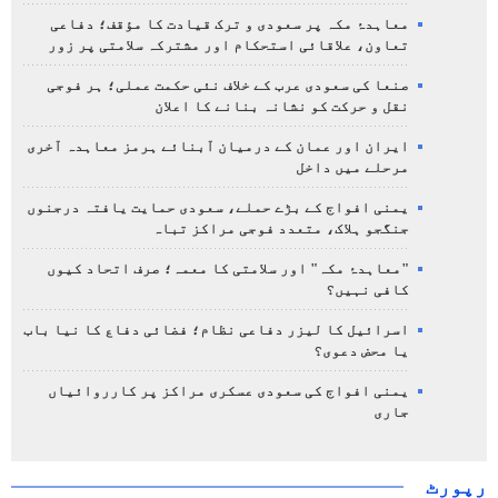
معاہدۂ مکہ پر سعودی و ترک قیادت کا مؤقف؛ دفاعی
تعاون، علاقائی استحکام اور مشترکہ سلامتی پر زور
صنعا کی سعودی عرب کے خلاف نئی حکمت عملی؛ ہر فوجی
نقل و حرکت کو نشانہ بنانے کا اعلان
ایران اور عمان کے درمیان آبنائے ہرمز معاہدہ آخری
مرحلے میں داخل
یمنی افواج کے بڑے حملے، سعودی حمایت یافتہ درجنوں
جنگجو ہلاک، متعدد فوجی مراکز تباہ
"معاہدۂ مکہ" اور سلامتی کا معمہ؛ صرف اتحاد کیوں
کافی نہیں؟
اسرائیل کا لیزر دفاعی نظام؛ فضائی دفاع کا نیا باب
یا محض دعوی؟
یمنی افواج کی سعودی عسکری مراکز پر کارروائیاں
جاری
رپورٹ