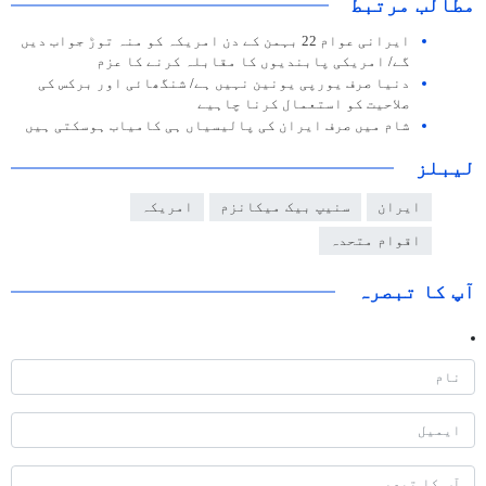
مطالب مرتبط
ایرانی عوام 22 بہمن کے دن امریکہ کو منہ توڑ جواب دیں
گے/ امریکی پابندیوں کا مقابلہ کرنے کا عزم
دنیا صرف یورپی یونین نہیں ہے/ شنگھائی اور برکس کی
صلاحیت کو استعمال کرنا چاہیے
شام میں صرف ایران کی پالیسیاں ہی کامیاب ہوسکتی ہیں
لیبلز
ایران
سنیپ بیک میکانزم
امریکہ
اقوام متحدہ
آپ کا تبصرہ