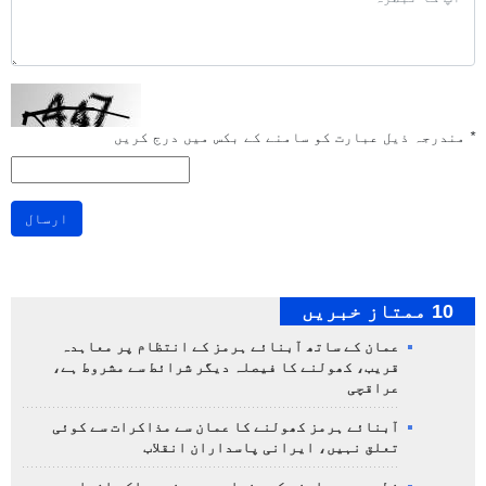
*
مندرجہ ذیل عبارت کو سامنے کے بکس میں درج کریں
ارسال
10 ممتاز خبریں
عمان کے ساتھ آبنائے ہرمز کے انتظام پر معاہدہ
قریب، کھولنے کا فیصلہ دیگر شرائط سے مشروط ہے،
عراقچی
آبنائے ہرمز کھولنے کا عمان سے مذاکرات سے کوئی
تعلق نہیں، ایرانی پاسداران انقلاب