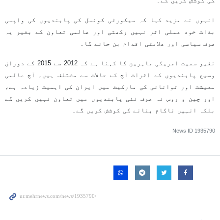
کی کوشش کریں گے۔
انہوں نے مزید کہا کہ سیکورٹی کونسل کی پابندیوں کی واپسی
بذات خود عملی اثر نہیں رکھتی اور عالمی تعاون کے بغیر یہ
صرف سیاسی اور علامتی اقدام بن جائے گا۔
نفیو سمیت امریکی ماہرین کا کہنا ہے کہ 2012 سے 2015 کے دوران
وسیع پابندیوں کے اثرات آج کے حالات سے مختلف ہیں۔ آج عالمی
معیشت اور توانائی کی مارکیٹ میں ایران کی اہمیت زیادہ ہے،
اور چین و روس نہ صرف نئی پابندیوں میں تعاون نہیں کریں گے
بلکہ انہیں ناکام بنانے کی کوشش کریں گے۔
News ID
1935790