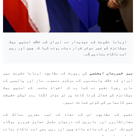
اوباما حکومت کے عہدیدار نے ایران کے خلاف اسنیپ بیک
میکانزم کو غیر موثر قرار دیتے ہوئے کہا کہ چین اور روس
اسے ناکام بنادیں گے۔
مہر خبررساں ایجنسی
کی رپورٹ کے مطابق، اوباما حکومت میں
ایران کے خلاف پابندیوں کے مرکزی منصوبہ ساز اور پالیسی کے
ماہر رچرڈ نفیو نے کہا ہے کہ اقوام متحدہ کے اسنیپ بیک
میکانزم کو فعال کرنا کاغذ پر تو مؤثر لگتا ہے، لیکن حقیقت
میں کامیابی کی کوئی ضمانت نہیں۔
نفیو کے مطابق، اس کے نفاذ کے لیے مغربی ممالک کے
سفارتکاروں اور ماہرین کے درمیان مکمل تعاون ضروری ہوگا،
کیونکہ ایران کے ساتھ ساتھ چین اور روس بھی اسے ناکام بنانے