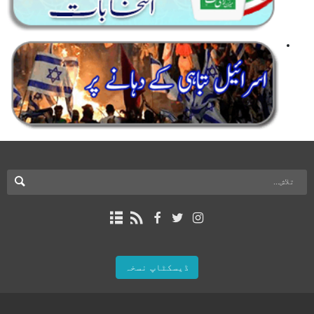
ڈیسکٹاپ نسخہ