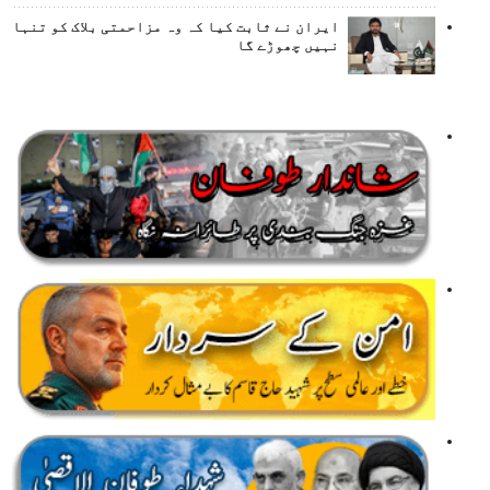
ایران نے ثابت کیا کہ وہ مزاحمتی بلاک کو تنہا
نہیں چھوڑے گا