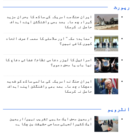
رپورٹ
ایران جنگ سے امریکہ کی ساکھ کا بحران مزید
گہرا، چھ ماہ بعد بھی واشنگٹن اپنے اہداف
حاصل نہ کرسکا
"معاہدۂ مکہ" اور سلامتی کا معمہ؛ صرف اتحاد
کیوں کافی نہیں؟
اسرائیل کا لیزر دفاعی نظام؛ فضائی دفاع کا
نیا باب یا محض دعوی؟
ایران جنگ نے امریکہ کی عالمی ساکھ کو شدید
دھچکا، چھ ماہ بعد بھی واشنگٹن اپنے اہداف
حاصل نہ کرسکا
انٹرويو
اربعین محض ایک مذہبی تقریب نہیں/ اربعین
ایک کثیرالجہتی سماجی حقیقت بن چکا ہے