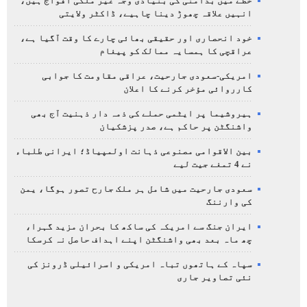
خطے میں بدامنی کی بنیادی وجہ غیر ملکی افواج ہیں،
انہیں علاقہ چھوڑ دینا چاہیے، ڈاکٹر ولایتی
خود انحصاری اور حقیقی بھائی چارے کا وقت آگیا ہے،
عراقچی کا ہمسایہ ممالک کو پیغام
امریکی-سعودی جارحیت، عراقی مقاومت کا جوابی
کارروائی مؤخر کرنے کا اعلان
ہیروشیما پر ایٹمی حملے کی ذمہ دار ذہنیت آج بھی
واشنگٹن پر حاکم ہے، صدر پزشکیان
بین الاقوامی مصنوعی ذہانت اولمپیاڈ؛ ایرانی طلباء
نے 4 تمغے جیت لیے
سعودی جارحیت میں شامل ہر ملک جارح تصور ہوگا، یمن
کی وارننگ
ایران جنگ سے امریکہ کی ساکھ کا بحران مزید گہرا،
چھ ماہ بعد بھی واشنگٹن اپنے اہداف حاصل نہ کرسکا
سپاہ کے ہاتھوں تباہ امریکی و اسرائیلی ڈرونز کی
نئی تصاویر جاری