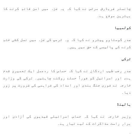
چانسلر فریڈرش مرٹس نے کہا کہ یہ غزہ میں امن قائم کرنے کا
بہترین موقع ہے۔
کولمبیا
صدر گوستاوو پیٹرو نے کہا کہ وہ ٹرمپ کی غزہ میں نسل کشی ختم
کرنے کی پالیسی کے حق میں ہیں۔
ترکی
صدر رجب طیب اردگان نے کہا کہ حماس کا ردعمل ایک تعمیری قدم
ہے، اور اسرائیل کو فوراً حملے روکنے چاہئیں۔ ترکی کی وزارت
خارجہ نے فوری جنگ بندی اور امداد کی فراہمی کی ضرورت پر زور
دیا۔
ہالینڈ
وزیر خارجہ نے کہا کہ حماس اسرائیلی قیدیوں کی آزادی اور
براہِ راست مذاکرات کے لیے تیار ہے۔