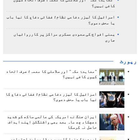
"معاہدۂ مکہ" اور سلامتی کا معمہ؛ صرف اتحاد کیوں
کافی نہیں؟
اسرائیل کا لیزر دفاعی نظام؛ فضائی دفاع کا نیا باب
یا محض دعوی؟
یمنی افواج کی سعودی عسکری مراکز پر کارروائیاں
جاری
رپورٹ
"معاہدۂ مکہ" اور سلامتی کا معمہ؛ صرف اتحاد
کیوں کافی نہیں؟
اسرائیل کا لیزر دفاعی نظام؛ فضائی دفاع کا
نیا باب یا محض دعوی؟
ایران جنگ نے امریکہ کی عالمی ساکھ کو شدید
دھچکا، چھ ماہ بعد بھی واشنگٹن اپنے اہداف
حاصل نہ کرسکا
اربعین؛ دنیا کا سب سے بڑا پرامن اجتماع،