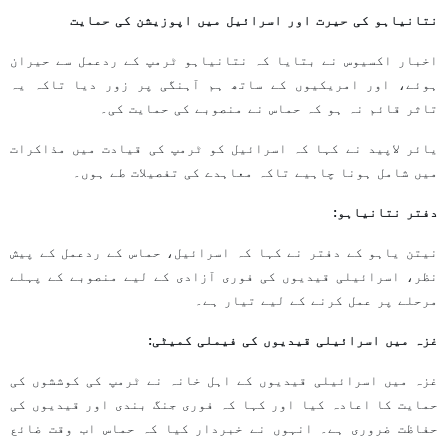
نتانیاہو کی حیرت اور اسرائیل میں اپوزیشن کی حمایت
اخبار اکسیوس نے بتایا کہ نتانیاہو ٹرمپ کے ردعمل سے حیران
ہوئے، اور امریکیوں کے ساتھ ہم آہنگی پر زور دیا تاکہ یہ
تاثر قائم نہ ہو کہ حماس نے منصوبے کی حمایت کی۔
یائر لاپید نے کہا کہ اسرائیل کو ٹرمپ کی قیادت میں مذاکرات
میں شامل ہونا چاہیے تاکہ معاہدے کی تفصیلات طے ہوں۔
دفتر نتانیاہو:
نیتن یاہو کے دفتر نے کہا کہ اسرائیل، حماس کے ردعمل کے پیش
نظر، اسرائیلی قیدیوں کی فوری آزادی کے لیے منصوبے کے پہلے
مرحلے پر عمل کرنے کے لیے تیار ہے۔
غزہ میں اسرائیلی قیدیوں کی فیملی کمیٹی:
غزہ میں اسرائیلی قیدیوں کے اہل خانہ نے ٹرمپ کی کوششوں کی
حمایت کا اعادہ کیا اور کہا کہ فوری جنگ بندی اور قیدیوں کی
حفاظت ضروری ہے۔ انہوں نے خبردار کیا کہ حماس اب وقت ضائع