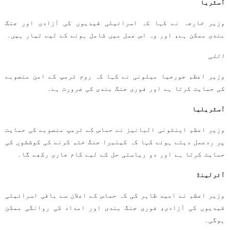
آسٹریا
وزیر خارجہ نے کہا کہ اسرائیلی قیدیوں کی آزادی اور جنگ
بندی ممکن ہے، اور وہ اس عمل میں شامل ہونے کے لیے تیار ہیں۔
اٹلی
وزیر اعظم جورجیا میلونی نے کہا کہ روم ٹرمپ کے امن منصوبے
کی حمایت کرتا ہے اور فوری جنگ بندی کی ضرورت ہے۔
آسٹریلیا
وزیر اعظم اینٹونی البانیز نے حماس کے ٹرمپ منصوبے کی حمایت
پر ردعمل دیتے ہوئے کہا کہ کینبرا جنگ ختم کرنے کی کوششوں کی
حمایت کرتا ہے اور دو ریاستی حل کے لیے کام جاری رکھے گا۔
آئرلینڈ
وزیر اعظم نے امید ظاہر کی کہ حماس کے اعلان سے باقی اسرائیلی
قیدیوں کی آزادی، فوری جنگ بندی اور امداد کی روانگی ممکن
ہوگی۔