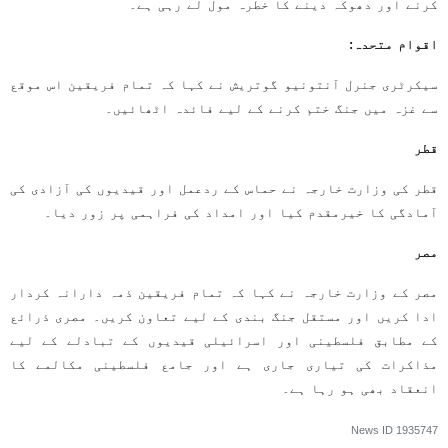
کرنے اور دھوکہ دینے کا خطرہ مول لے رہی ہے۔
اقوام متحدہ:
سیکرٹری جنرل آنتونیو گوتریش نے کہا کہ تمام فریقین اس موقع
سے غزہ میں جنگ ختم کرنے کے لیے فائدہ اٹھائیں۔
قطر
قطر کی وزارت خارجہ نے حماس کے ردعمل اور قیدیوں کی آزادی کی
آمادگی کا خیرمقدم کیا اور امداد کی فراہمی پر زور دیا۔
مصر
مصر کے وزارت خارجہ نے کہا کہ تمام فریقین ذمہ دارانہ کردار
ادا کریں اور مستقل جنگ بندی کے لیے تعاون کریں۔ مصری ذرائع
کے مطابق فلسطینی اور اسرائیلی قیدیوں کے تبادلے کے لیے
مذاکرات کی تیاری جاری ہے اور جامع فلسطینی مکالمے کا
انعقاد بھی ہو رہا ہے۔
News ID
1935747