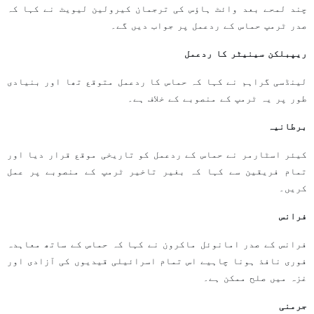
چند لمحے بعد وائٹ ہاؤس کی ترجمان کیرولین لیویٹ نے کہا کہ
صدر ٹرمپ حماس کے ردعمل پر جواب دیں گے۔
ریپبلکن سینیٹر کا ردعمل
لینڈسی گراہم نے کہا کہ حماس کا ردعمل متوقع تھا اور بنیادی
طور پر یہ ٹرمپ کے منصوبے کے خلاف ہے۔
برطانیہ
کیئر اسٹارمر نے حماس کے ردعمل کو تاریخی موقع قرار دیا اور
تمام فریقین سے کہا کہ بغیر تاخیر ٹرمپ کے منصوبے پر عمل
کریں۔
فرانس
فرانس کے صدر امانوئل ماکرون نے کہا کہ حماس کے ساتھ معاہدہ
فوری نافذ ہونا چاہیے اس تمام اسرائیلی قیدیوں کی آزادی اور
غزہ میں صلح ممکن ہے۔
جرمنی