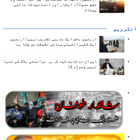
عشق حسینؑ، ایثار اور انسانیت کا عالمی
پیغام
انٹرويو
اربعین محض ایک مذہبی تقریب نہیں/ اربعین
ایک کثیرالجہتی سماجی حقیقت بن چکا ہے
ایران نے ثابت کیا کہ وہ مزاحمتی بلاک کو تنہا
نہیں چھوڑے گا