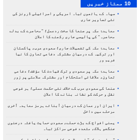
10 ممتاز خبریں
سپاہ کے ہاتھوں تباہ امریکی و اسرائیلی ڈرونز کی
نئی تصاویر جاری
معاہدۂ مکہ پر صنعا کا سخت ردعمل؛ "محاصرے کے بدلے
محاصرہ" کی پالیسی جاری رکھنے کا اعلان
معاہدۂ مکہ کی تفصیلات جاری؛ سعودی عرب، پاکستان
اور ترکیہ کے درمیان مشترکہ دفاعی تعاون کا نیا
فریم ور
معاہدۂ مکہ پر سعودی و ترک قیادت کا مؤقف؛ دفاعی
تعاون، علاقائی استحکام اور مشترکہ سلامتی پر زور
صنعا کی سعودی عرب کے خلاف نئی حکمت عملی؛ ہر فوجی
نقل و حرکت کو نشانہ بنانے کا اعلان
ایران اور عمان کے درمیان آبنائے ہرمز معاہدہ آخری
مرحلے میں داخل
یمنی افواج کے بڑے حملے، سعودی حمایت یافتہ درجنوں
جنگجو ہلاک، متعدد فوجی مراکز تباہ