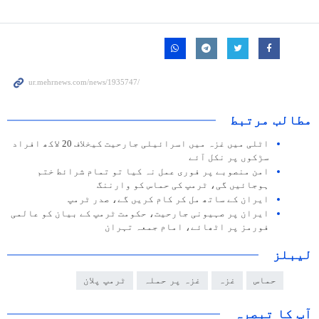
مطالب مرتبط
اٹلی میں غزہ میں اسرائیلی جارحیت کیخلاف 20 لاکھ افراد
سڑکوں پر نکل آئے
امن منصوبے پر فوری عمل نہ کیا تو تمام شرائط ختم
ہوجائیں گی، ٹرمپ کی حماس کو وارننگ
ایران کے ساتھ مل کر کام کریں گے، صدر ٹرمپ
ایران پر صہیونی جارحیت، حکومت ٹرمپ کے بیان کو عالمی
فورمز پر اٹھائے، امام جمعہ تہران
لیبلز
حماس
غزہ
غزہ پر حملہ
ٹرمپ پلان
آپ کا تبصرہ