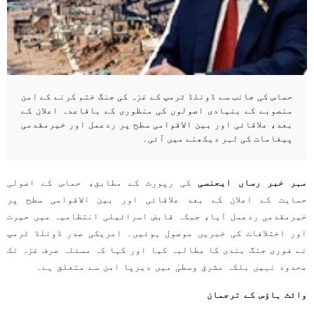
حماس کی جانب سے ڈونلڈ ٹرمپ کے غزہ کی جنگ ختم کرنے کے امن
منصوبے کے بنیادی اصولوں کی منظوری کے باقاعدہ اعلان کے
بعد، علاقائی اور بین الاقوامی سطح پر ردعمل اور خیرمقدمی
پیغامات کی لہر دیکھنے میں آئی۔
مہر خبر رساں ایجنسی
کی رپورٹ کے مطابق، حماس کے اصولی
حمایت کے اعلان کے بعد علاقائی اور بین الاقوامی سطح پر
خیرمقدمی ردعمل آیا، جبکہ قابض اسرائیلی انتظامیہ میں حیرت
اور اختلافات کی خبریں موصول ہوئیں۔ امریکی صدر ڈونلڈ ٹرمپ
نے فوری جنگ بندی کا مطالبہ کیا اور کہا کہ مسئلہ صرف غزہ تک
محدود نہیں بلکہ مشرق وسطیٰ میں دیرپا امن سے متعلق ہے۔
وائٹ ہاؤس کے ترجمان