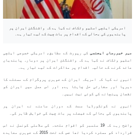
امریکی ایلچی اسٹیو وٹکاف نے کہا ہے کہ واشنگٹن ایران پر
پابندیوں کی بحالی کے اقدام پر بات چیت کے لیے تیار ہے۔
مہر خبررساں ایجنسی
کی رپورٹ کے مطابق، امریکی خصوصی ایلچی
اسٹیو وٹکاف نے کہا ہے کہ واشنگٹن ایران پر دوبارہ پابندیاں
عائد کرنے کے حالیہ اقدام پر مذاکرات کے لیے تیار ہے۔
انہوں نے کہا کہ امریکہ ایران کے جوہری پروگرام کے مسئلے کا
دیرپا اور سفارتی حل چاہتا ہے، اور اس عمل میں ایران کو
نقصان پہنچانے کی کوئی نیت نہیں۔
انہوں نے کونکورڈیا سمٹ کے دوران سامنے نے ایران پر
پابندیوں کی بحالی کے فیصلے پر بات چیت کی خواہش ظاہر کی۔
واضح رہے کہ 19 ستمبر کو اقوام متحدہ کی سلامتی کونسل نے اس
قرارداد کو مسترد کردیا تھا جس کے تحت 2015 کے جوہری معاہدے