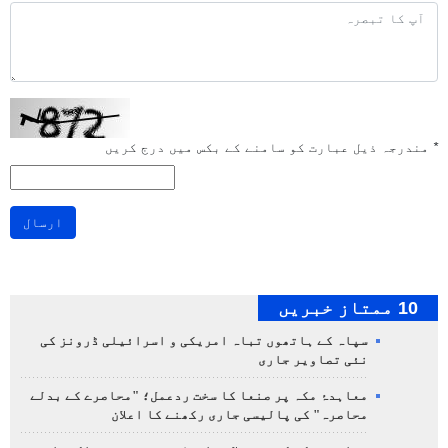
*
مندرجہ ذیل عبارت کو سامنے کے بکس میں درج کریں
ارسال
10 ممتاز خبریں
سپاہ کے ہاتھوں تباہ امریکی و اسرائیلی ڈرونز کی
نئی تصاویر جاری
معاہدۂ مکہ پر صنعا کا سخت ردعمل؛ "محاصرے کے بدلے
محاصرہ" کی پالیسی جاری رکھنے کا اعلان