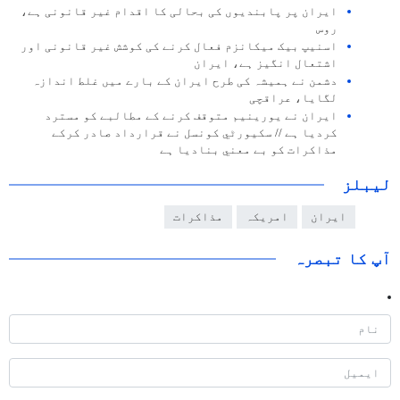
ایران پر پابندیوں کی بحالی کا اقدام غیر قانونی ہے،
روس
اسنیپ بیک میکانزم فعال کرنے کی کوشش غیر قانونی اور
اشتعال انگیز ہے، ایران
دشمن نے ہمیشہ کی طرح ایران کے بارے میں غلط اندازہ
لگایا، عراقچی
ايران نے يورينيم متوقف كرنے كے مطالبے كو مسترد
كرديا ہے // سكيورٹي كونسل نے قرارداد صادر كركے
مذاكرات كو بے معني بناديا ہے
لیبلز
ایران
امریکہ
مذاکرات
آپ کا تبصرہ