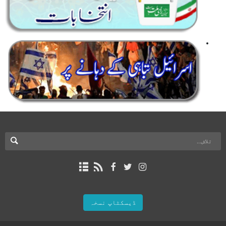
ڈیسکٹاپ نسخہ