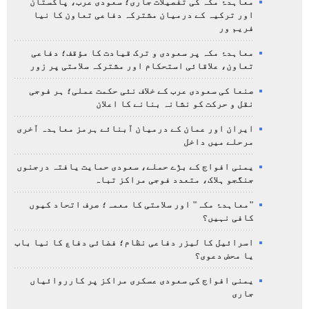
معاہدۂ مکہ کی تفصیلات جاری؛ سعودی عرب، پاکستان
اور ترکیہ کے درمیان مشترکہ دفاعی تعاون کا نیا
فریم ور
معاہدۂ مکہ پر سعودی و ترک قیادت کا مؤقف؛ دفاعی
تعاون، علاقائی استحکام اور مشترکہ سلامتی پر زور
صنعا کی سعودی عرب کے خلاف نئی حکمت عملی؛ ہر فوجی
نقل و حرکت کو نشانہ بنانے کا اعلان
ایران اور عمان کے درمیان آبنائے ہرمز معاہدہ آخری
مرحلے میں داخل
یمنی افواج کے بڑے حملے، سعودی حمایت یافتہ درجنوں
جنگجو ہلاک، متعدد فوجی مراکز تباہ
"معاہدۂ مکہ" اور سلامتی کا معمہ؛ صرف اتحاد کیوں
کافی نہیں؟
اسرائیل کا لیزر دفاعی نظام؛ فضائی دفاع کا نیا باب
یا محض دعوی؟
یمنی افواج کی سعودی عسکری مراکز پر کارروائیاں
جاری