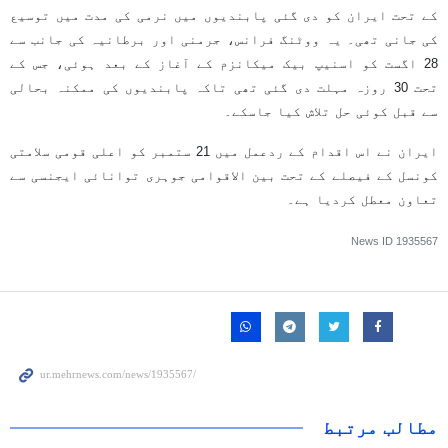
کے تحت ایران کو دی گئی پابندیوں میں نرمی کی مدت میں توسیع
کی جانی تھی۔ یہ ووٹنگ فرانس، جرمنی اور برطانیہ کی جانب سے
28 اگست کو اسنیپ بیک میکانزم کے آغاز کے بعد ہوئی، جس کے
تحت 30 روزہ مہلت دی گئی تھی تاکہ پابندیوں کی ممکنہ بحالی
سے قبل کوئی حل تلاش کیا جاسکے۔
ایران نے اس اقدام کے ردعمل میں 21 ستمبر کو اعلی قومی سلامتی
کونسل کے فیصلے کے تحت بین الاقوامی جوہری توانائی ایجنسی سے
تعاون معطل کردیا ہے۔
News ID
1935567
مطالب مرتبط