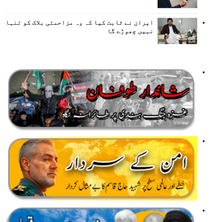
ایران نے ثابت کیا کہ وہ مزاحمتی بلاک کو تنہا
نہیں چھوڑے گا