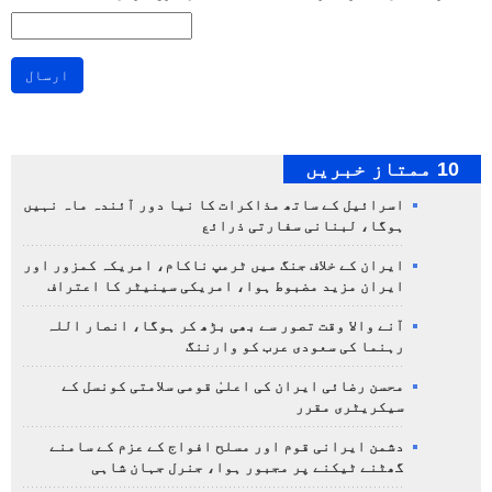
ارسال
10 ممتاز خبریں
اسرائیل کے ساتھ مذاکرات کا نیا دور آئندہ ماہ نہیں
ہوگا، لبنانی سفارتی ذرائع
ایران کے خلاف جنگ میں ٹرمپ ناکام، امریکہ کمزور اور
ایران مزید مضبوط ہوا، امریکی سینیٹر کا اعتراف
آنے والا وقت تصور سے بھی بڑھ کر ہوگا، انصار اللہ
رہنما کی سعودی عرب کو وارننگ
محسن رضائی ایران کی اعلیٰ قومی سلامتی کونسل کے
سیکریٹری مقرر
دشمن ایرانی قوم اور مسلح افواج کے عزم کے سامنے
گھٹنے ٹیکنے پر مجبور ہوا، جنرل جہان شاہی