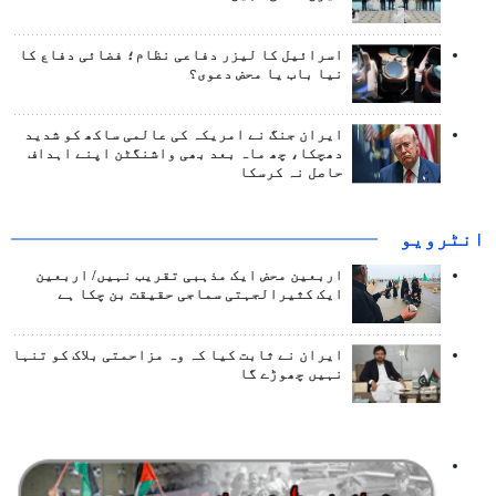
اسرائیل کا لیزر دفاعی نظام؛ فضائی دفاع کا
نیا باب یا محض دعوی؟
ایران جنگ نے امریکہ کی عالمی ساکھ کو شدید
دھچکا، چھ ماہ بعد بھی واشنگٹن اپنے اہداف
حاصل نہ کرسکا
انٹرويو
اربعین محض ایک مذہبی تقریب نہیں/ اربعین
ایک کثیرالجہتی سماجی حقیقت بن چکا ہے
ایران نے ثابت کیا کہ وہ مزاحمتی بلاک کو تنہا
نہیں چھوڑے گا