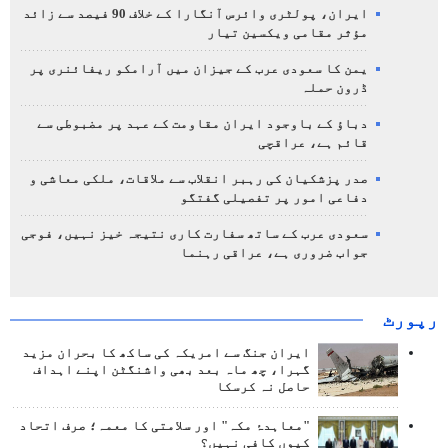
ایران، پولٹری وائرس آنگارا کے خلاف 90 فیصد سے زائد
مؤثر مقامی ویکسین تیار
یمن کا سعودی عرب کے جیزان میں آرامکو ریفائنری پر
ڈرون حملہ
دباؤ کے باوجود ایران مقاومت کے عہد پر مضبوطی سے
قائم ہے، عراقچی
صدر پزشکیان کی رہبر انقلاب سے ملاقات، ملکی معاشی و
دفاعی امور پر تفصیلی گفتگو
سعودی عرب کے ساتھ سفارت کاری نتیجہ خیز نہیں، فوجی
جواب ضروری ہے، عراقی رہنما
رپورٹ
ایران جنگ سے امریکہ کی ساکھ کا بحران مزید
گہرا، چھ ماہ بعد بھی واشنگٹن اپنے اہداف
حاصل نہ کرسکا
"معاہدۂ مکہ" اور سلامتی کا معمہ؛ صرف اتحاد
کیوں کافی نہیں؟