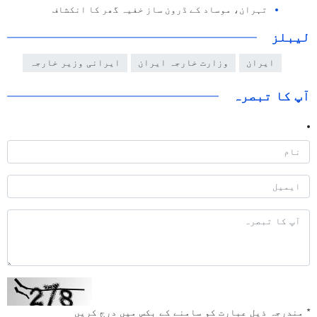
تہران، موساد کے ڈرون ساز خفیہ گھر کا انکشاف
لیبلز
ایران
وزارت خارجہ ایران
ایرانی وزیر خارجہ
آپ کا تبصرہ
*
مندرجہ ذیل عبارت کو سامنے کے بکس میں درج کریں