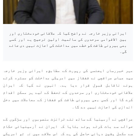
ایرانی وزیر خارجہ نے واضح کیا کہ علاقائی خودمختاری اور
بین الاقوامی سرحدوں کی سالمیت اولین ترجیح ہے اور کسی
بھی بیرونی طاقت کو خطے میں مداخلت کی اجازت نہیں دی جائے
گی۔
مہر خبررساں ایجنسی کی رپورٹ کے مطابق، ایرانی وزیر خارجہ
سید عباس عراقچی نے قفقاز میں امریکی مداخلت کو مسترد کرتے
ہوئے ناقابل قبول قرار دیا ہے۔ انہوں نے کہا کہ ایران
علاقائی خودمختاری اور سرحدوں کے تحفظ کے لیے ہر ممکن اقدام
کرے گا اور کسی بھی بیرونی طاقت کو قفقاز کے معاملات میں دخل
اندازی کی اجازت نہیں دے گا۔
عراقچی نے آرمینیا کے ساتھ نئے ٹرانزٹ منصوبوں اور سڑکوں کے
حوالے سے بات کرتے ہوئے بتایا کہ ایران نے آرمینیائی حکام
سے مکمل یقین دہانی حاصل کی ہے کہ اس علاقے میں نہ تو امریکی