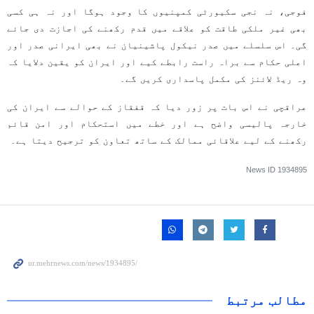
فوجی، نہ نجی سکیورٹی کمپنیوں کا وجود ہوگا اور نہ ہی کسی
بھی غیر ملکی طاقت کو علاقے میں قدم رکھنے کی اجازت دی جائے
گی۔ اس سلسلے میں صدر نیکول پاشینیان نے بھی ایرانی صدر اور
اعلی حکام سے براہ راست رابطے کیے اور ایران کو یقین دلایا کہ
وہ ریڈ لائنز کی مکمل پاسداری کریں گے۔
عراقچی نے اس بات پر زور دیا کہ قفقاز کے حوالے سے ایران کی
خارجہ پالیسی واضح ہے اور خطے میں استحکام اور امن قائم
رکھنے کے لیے علاقائی ممالک کے ساتھ تعاون کو ترجیح دیتا ہے۔
News ID
1934895
مطالب مرتبط