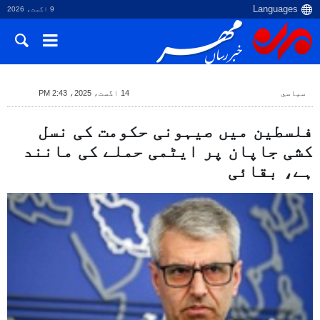
9 اگست، 2026
سياسي
14 اگست، 2025، 2:43 PM
فلسطین میں صیہونی حکومت کی نسل
کشی جاپان پر ایٹمی حملے کی مانند
ہے، بقائی