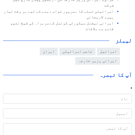
شرکت
اسرائیلی حملے کا بھرپور جواب دینے کے لیے ہر وقت تیار
ہیں، لاریجانی
ایرانی نیشنل سیکورٹی کونسل کے سربراہ کی شیخ نعیم
قاسم سے ملاقات
لیبلز
اسرائیل
غاصب اسرائیلی
ایران
ایرانی وزیر خارجہ
آپ کا تبصرہ