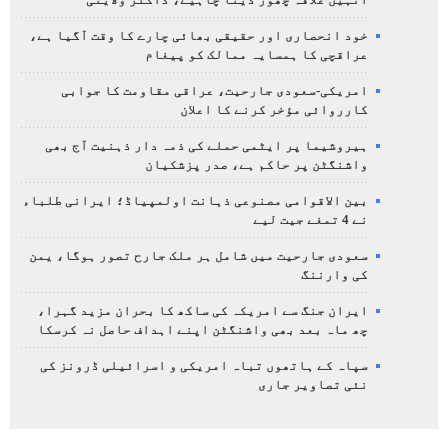
خود انحصاری اور حقیقی بھائی چارے کا وقت آگیا ہے،
عراقچی کا ہمسایہ ممالک کو پیغام
امریکی-سعودی جارحیت، عراقی مقاومت کا جوابی
کارروائی مؤخر کرنے کا اعلان
ہیروشیما پر ایٹمی حملے کی ذمہ دار ذہنیت آج بھی
واشنگٹن پر حاکم ہے، صدر پزشکیان
بین الاقوامی مصنوعی ذہانت اولمپیاڈ؛ ایرانی طلباء
نے 4 تمغے جیت لیے
سعودی جارحیت میں شامل ہر ملک جارح تصور ہوگا، یمن
کی وارننگ
ایران جنگ سے امریکہ کی ساکھ کا بحران مزید گہرا،
چھ ماہ بعد بھی واشنگٹن اپنے اہداف حاصل نہ کرسکا
سپاہ کے ہاتھوں تباہ امریکی و اسرائیلی ڈرونز کی
نئی تصاویر جاری