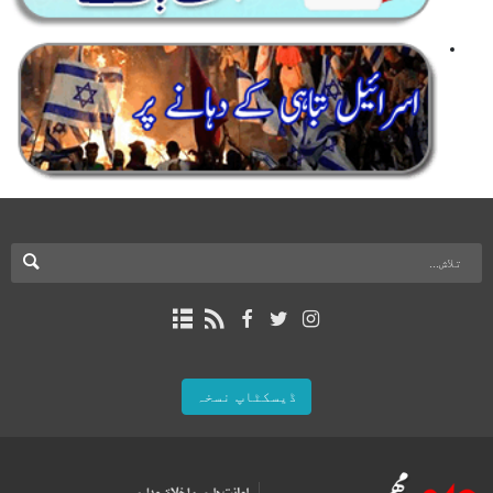
ڈیسکٹاپ نسخہ