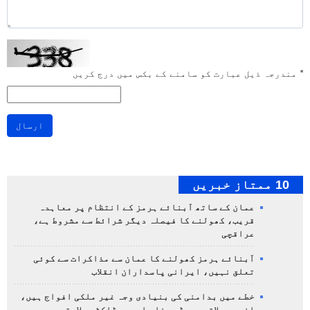
*
مندرجہ ذیل عبارت کو سامنے کے بکس میں درج کریں
ارسال
10 ممتاز خبریں
عمان کے ساتھ آبنائے ہرمز کے انتظام پر معاہدہ
قریب، کھولنے کا فیصلہ دیگر شرائط سے مشروط ہے،
عراقچی
آبنائے ہرمز کھولنے کا عمان سے مذاکرات سے کوئی
تعلق نہیں، ایرانی پاسداران انقلاب
خطے میں بدامنی کی بنیادی وجہ غیر ملکی افواج ہیں،
انہیں علاقہ چھوڑ دینا چاہیے، ڈاکٹر ولایتی