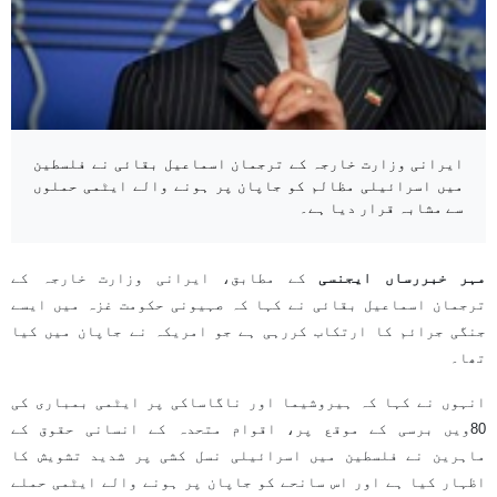
ایرانی وزارت خارجہ کے ترجمان اسماعیل بقائی نے فلسطین
میں اسرائیلی مظالم کو جاپان پر ہونے والے ایٹمی حملوں
سے مشابہ قرار دیا ہے۔
مہر خبررساں ایجنسی
کے مطابق، ایرانی وزارت خارجہ کے
ترجمان اسماعیل بقائی نے کہا کہ صہیونی حکومت غزہ میں ایسے
جنگی جرائم کا ارتکاب کررہی ہے جو امریکہ نے جاپان میں کیا
تھا۔
انہوں نے کہا کہ ہیروشیما اور ناگاساکی پر ایٹمی بمباری کی
80ویں برسی کے موقع پر، اقوام متحدہ کے انسانی حقوق کے
ماہرین نے فلسطین میں اسرائیلی نسل کشی پر شدید تشویش کا
اظہار کیا ہے اور اس سانحے کو جاپان پر ہونے والے ایٹمی حملے