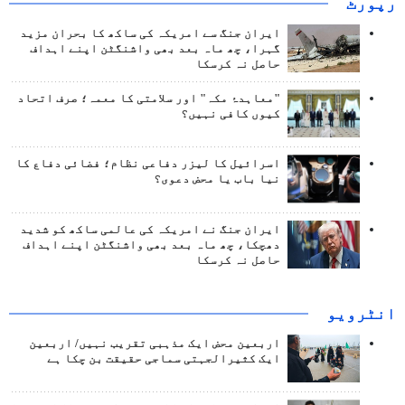
رپورٹ
ایران جنگ سے امریکہ کی ساکھ کا بحران مزید
گہرا، چھ ماہ بعد بھی واشنگٹن اپنے اہداف
حاصل نہ کرسکا
"معاہدۂ مکہ" اور سلامتی کا معمہ؛ صرف اتحاد
کیوں کافی نہیں؟
اسرائیل کا لیزر دفاعی نظام؛ فضائی دفاع کا
نیا باب یا محض دعوی؟
ایران جنگ نے امریکہ کی عالمی ساکھ کو شدید
دھچکا، چھ ماہ بعد بھی واشنگٹن اپنے اہداف
حاصل نہ کرسکا
انٹرويو
اربعین محض ایک مذہبی تقریب نہیں/ اربعین
ایک کثیرالجہتی سماجی حقیقت بن چکا ہے