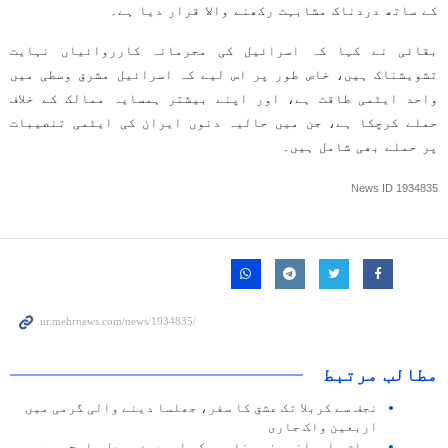
کے ساتھ دردناک مشابہت رکھنے والا قرار دیا ہے۔
بقائی نے کہا کہ اسرائیل کی مجرمانہ کارروائیاں نہایت
تشویشناک ہیں، خاص طور پر اس لیے کہ اسرائیل مشرق وسطی میں
واحد ایٹمی طاقت ہے، اور اپنے بیشتر ہمسایہ ممالک کے خلاف
حملے کرچکا ہے، جن میں حالیہ دنوں ایران کی ایٹمی تنصیبات
پر حملے بھی شامل ہیں۔
News ID
1934835
مطالب مرتبط
نجف سے کربلا تک عشق کا سفر، جھلسا دینے والی گرمی میں
اربعین واک جاری
عراق، ایرانی وزیر خارجہ کی اربعین پیدل مارچ میں