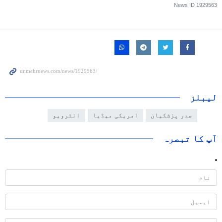
News ID
1929563
لیبلز
صدر پزشکیان
امریکی میڈیا
انٹرویو
آپ کا تبصرہ