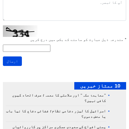
*
مندرجہ ذیل عبارت کو سامنے کے بکس میں درج کریں
ارسال
10 ممتاز خبریں
"معاہدۂ مکہ" اور سلامتی کا معمہ؛ صرف اتحاد کیوں
کافی نہیں؟
اسرائیل کا لیزر دفاعی نظام؛ فضائی دفاع کا نیا باب
یا محض دعوی؟
یمنی افواج کی سعودی عسکری مراکز پر کارروائیاں