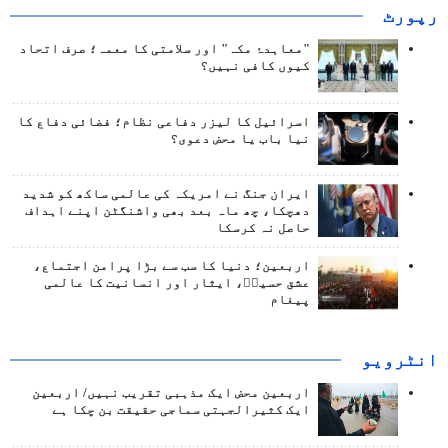
رپورٹ
"معاہدۂ مکہ" اور سلامتی کا معمہ؛ صرف اتحاد
کیوں کافی نہیں؟
اسرائیل کا لیزر دفاعی نظام؛ فضائی دفاع کا
نیا باب یا محض دعوی؟
ایران جنگ نے امریکہ کی عالمی ساکھ کو شدید
دھچکا، چھ ماہ بعد بھی واشنگٹن اپنے اہداف
حاصل نہ کرسکا
اربعین؛ دنیا کا سب سے بڑا پرامن اجتماع،
عشق حسینؑ، ایثار اور انسانیت کا عالمی
پیغام
انٹرويو
اربعین محض ایک مذہبی تقریب نہیں/ اربعین
ایک کثیرالجہتی سماجی حقیقت بن چکا ہے