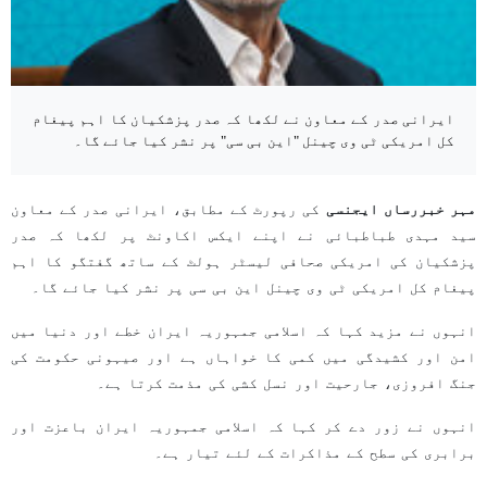
ایرانی صدر کے معاون نے لکھا کہ صدر پزشکیان کا اہم پیغام
کل امریکی ٹی وی چینل "این بی سی" پر نشر کیا جائے گا۔
مہر خبررساں ایجنسی
کی رپورٹ کے مطابق، ایرانی صدر کے معاون
سید مہدی طباطبائی نے اپنے ایکس اکاونٹ پر لکھا کہ صدر
پزشکیان کی امریکی صحافی لیسٹر ہولٹ کے ساتھ گفتگو کا اہم
پیغام کل امریکی ٹی وی چینل این بی سی پر نشر کیا جائے گا۔
انہوں نے مزید کہا کہ اسلامی جمہوریہ ایران خطے اور دنیا میں
امن اور کشیدگی میں کمی کا خواہاں ہے اور صیہونی حکومت کی
جنگ افروزی، جارحیت اور نسل کشی کی مذمت کرتا ہے۔
انہوں نے زور دے کر کہا کہ اسلامی جمہوریہ ایران باعزت اور
برابری کی سطح کے مذاکرات کے لئے تیار ہے۔