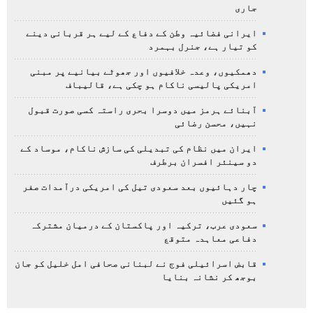
جاری
ایرانی فضائیہ وطن کے دفاع کے لیے ہر قربانی دینے
کو تیار ہے، جنرل بہمرد
دھمکیوں، وعدہ خلافیوں اور جھوٹے بیانیے پر مبنی
امریکی پالیسی ناکام ہو چکی ہے، قالیباف
آبنائے ہرمز میں دوسرا بحری راستہ کسی صورت قبول
نہیں، محسن رضائی
ایران میں نظام کی تبدیلی کی سازش ناکام، موساد کے
دو سینئر افسران برطرف
چار دہائیوں بعد سعودی تیل کی امریکی درآمدات صفر
ہو گئیں
سعودی عرب، ترکیہ اور پاکستان کے درمیان مشترکہ
دفاعی معاہدہ متوقع
قابض اسرائیلی فوج نے لبنانی صحافی امل خلیل کو جان
بوجھ کر نشانہ بنایا