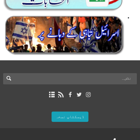
ڈیسکٹاپ نسخہ