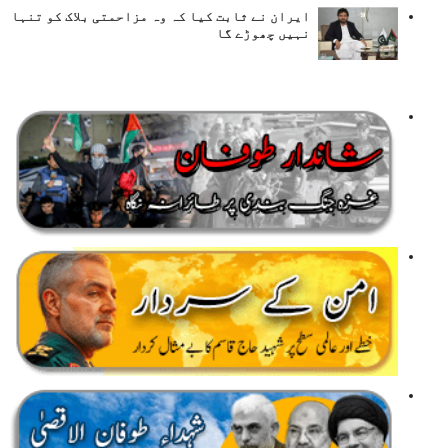
ایران نے ثابت کیا کہ وہ مزاحمتی بلاک کو تنہا
نہیں چھوڑے گا